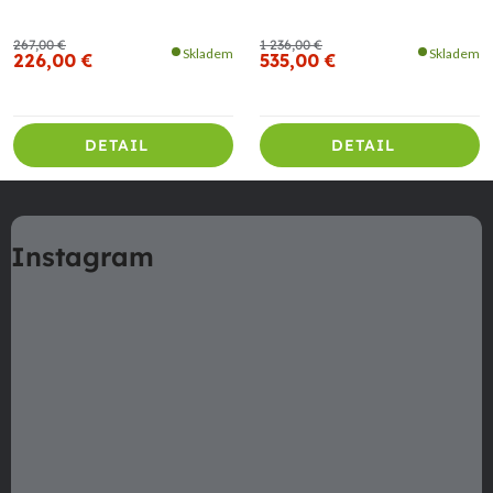
267,00 €
1 236,00 €
Skladem
Skladem
226,00 €
535,00 €
DETAIL
DETAIL
Z
á
Instagram
p
ä
t
i
e