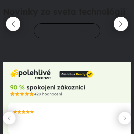
Novinky zo sveta technológií
Prejsť do magazínu
90 %
spokojení zákazníci
428
hodnocení
maximální spokojenost
22.06.2025