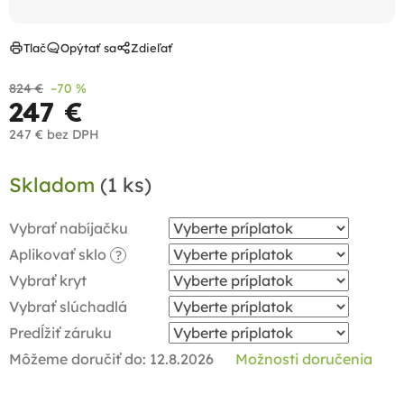
Tlač
Opýtať sa
Zdieľať
824 €
–70 %
247 €
247 €
bez DPH
Jednotková
Skladom
(1 ks)
cena:
Vybrať nabíjačku
Aplikovať sklo
?
Vybrať kryt
Vybrať slúchadlá
Predĺžiť záruku
Môžeme doručiť do:
12.8.2026
Možnosti doručenia