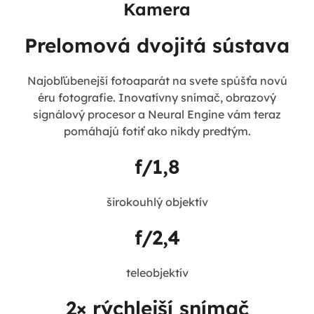
Kamera
Prelomová dvojitá sústava
Najobľúbenejší fotoaparát na svete spúšťa novú
éru fotografie. Inovatívny snímač, obrazový
signálový procesor a Neural Engine vám teraz
pomáhajú fotiť ako nikdy predtým.
f/1,8
širokouhlý objektív
f/2,4
teleobjektív
2× rýchlejší snímač