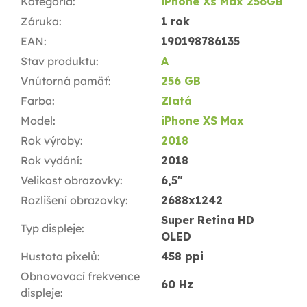
Kategória
:
iPhone Xs Max 256GB
Záruka
:
1 rok
EAN
:
190198786135
Stav produktu
:
A
Vnútorná pamäť
:
256 GB
Farba
:
Zlatá
Model
:
iPhone XS Max
Rok výroby
:
2018
Rok vydání
:
2018
Velikost obrazovky
:
6,5"
Rozlišení obrazovky
:
2688x1242
Super Retina HD
Typ displeje
:
OLED
Hustota pixelů
:
458 ppi
Obnovovací frekvence
60 Hz
displeje
: