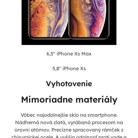
6,5" iPhone Xs Max
5,8" iPhone Xs
Vyhotovenie
Mimoriadne materiály
Vôbec najodolnejšie sklo na smartphone.
Nádherná nová zlatá, vyrábaná procesom na
úrovni atómov. Precízne spracovaný rámček z
chirurgickej ocele. A vyššia odolnosť proti vode a