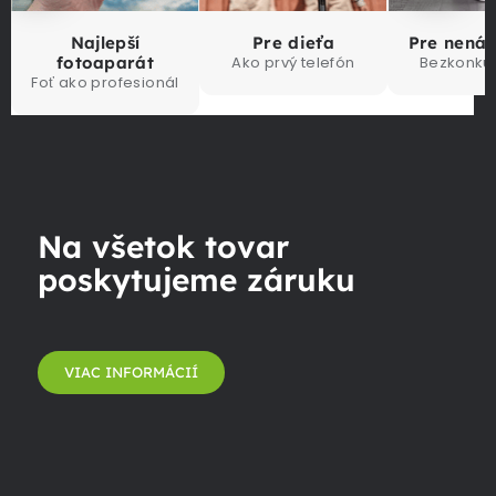
Najlepší
Pre dieťa
Pre nená
fotoaparát
Ako prvý telefón
Bezkonku
Foť ako profesionál
Na všetok tovar
poskytujeme záruku
VIAC INFORMÁCIÍ