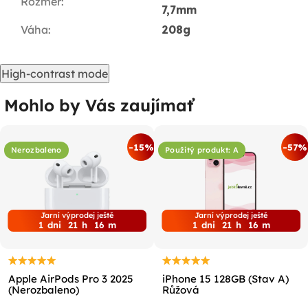
Rozměr
:
7,7mm
Váha
:
208g
High-contrast mode
Mohlo by Vás zaujímať
-15%
-57%
Nerozbaleno
Použitý produkt: A
Jarní výprodej ještě
Jarní výprodej ještě
1
dni
21
h
16
m
1
dni
21
h
16
m
Apple AirPods Pro 3 2025
iPhone 15 128GB (Stav A)
(Nerozbaleno)
Růžová