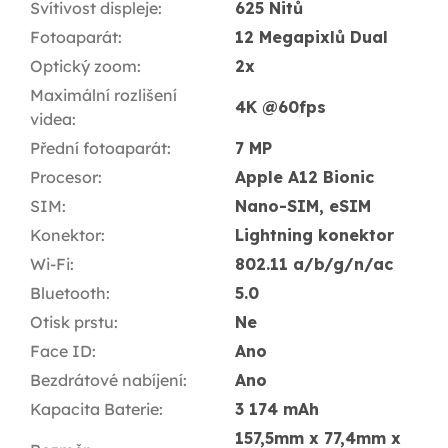
Svítivost displeje
:
625 Nitů
Fotoaparát
:
12 Megapixlů Dual
Optický zoom
:
2x
Maximální rozlišení
4K @60fps
videa
:
Přední fotoaparát
:
7 MP
Procesor
:
Apple A12 Bionic
SIM
:
Nano-SIM, eSIM
Konektor
:
Lightning konektor
Wi-Fi
:
802.11 a/b/g/n/ac
Bluetooth
:
5.0
Otisk prstu
:
Ne
Face ID
:
Ano
Bezdrátové nabíjení
:
Ano
Kapacita Baterie
:
3 174 mAh
157,5mm x 77,4mm x