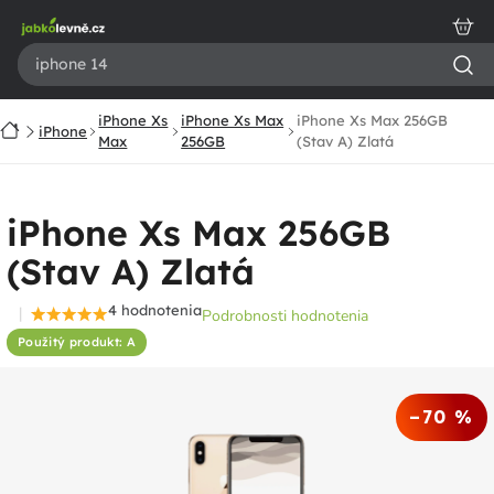
Prejsť
na
obsah
iPhone Xs
iPhone Xs Max
iPhone Xs Max 256GB
Domov
iPhone
Max
256GB
(Stav A) Zlatá
iPhone Xs Max 256GB
(Stav A) Zlatá
4 hodnotenia
Podrobnosti hodnotenia
Priemerné
Použitý produkt: A
hodnotenie
produktu
je
–70 %
5,0
z
5