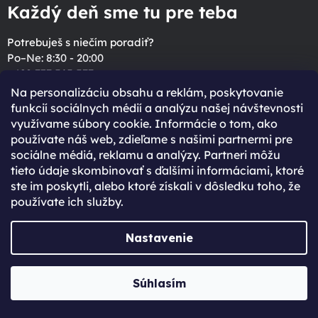
Každý deň sme tu pre teba
Potrebuješ s niečím poradiť?
Po–Ne: 8:30 - 20:00
+420 737 565 577
info
@
jabkolevne.cz
Na personalizáciu obsahu a reklám, poskytovanie
funkcií sociálnych médií a analýzu našej návštevnosti
Sleduj nás
využívame súbory cookie. Informácie o tom, ako
používate náš web, zdieľame s našimi partnermi pre
Facebook
Instagram
TikTok
YouTube
sociálne médiá, reklamu a analýzy. Partneri môžu
tieto údaje skombinovať s ďalšími informáciami, ktoré
ste im poskytli, alebo ktoré získali v dôsledku toho, že
používate ich služby.
Kategorie
Nastavenie
iPhone
iPad
Súhlasím
Mac
Watch