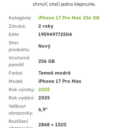
zhrnúť, stačí jedno klepnutie.
Kategória
:
iPhone 17 Pro Max 256 GB
Záruka
:
2 roky
EAN
:
195949772504
Stav
Nový
produktu
:
Vnútorná
256 GB
pamäť
:
Farba
:
Temně modrá
Model
:
iPhone 17 Pro Max
Rok výroby
:
2025
Rok vydání
:
2025
Velikost
6,9"
obrazovky
:
Rozlišení
2868 × 1320