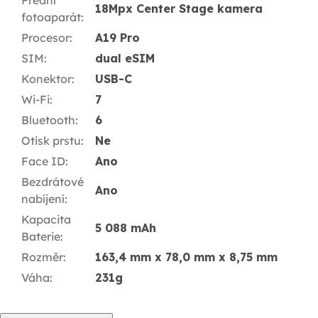
Přední
18Mpx Center Stage kamera
fotoaparát
:
Procesor
:
A19 Pro
SIM
:
dual eSIM
Konektor
:
USB-C
Wi-Fi
:
7
Bluetooth
:
6
Otisk prstu
:
Ne
Face ID
:
Ano
Bezdrátové
Ano
nabíjení
:
Kapacita
5 088 mAh
Baterie
:
Rozměr
:
163,4 mm x 78,0 mm x 8,75 mm
Váha
:
231g