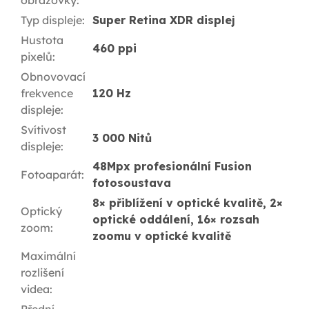
obrazovky
:
Typ displeje
:
Super Retina XDR displej
Hustota
460 ppi
pixelů
:
Obnovovací
frekvence
120 Hz
displeje
:
Svítivost
3 000 Nitů
displeje
:
48Mpx profesionální Fusion
Fotoaparát
:
fotosoustava
8× přiblížení v optické kvalitě, 2×
Optický
optické oddálení, 16× rozsah
zoom
:
zoomu v optické kvalitě
Maximální
rozlišení
videa
: