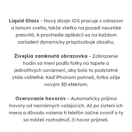
Liquid Glass
– Nový dizajn iOS pracuje s odrazom
a lomom svetla, takže všetko na pozadí neustále
presvitá. A prostredie aplikácií sa na každom
zariadení dynamicky prispôsobuje obsahu.
Živejšia zamknutá obrazovka
– Zobrazenie
hodín sa mení podľa fotky na tapete a
jednotlivých oznámení, aby bolo to podstatné
stále viditeľné. Keď iPhonom pohneš, fotka ožije
novým 3D efektom.
Overovanie hovorov
– Automaticky prijíma
hovory od neznámych volajúcich. Až po zistení ich
mena a dôvodu volania ti telefón začne zvoniť a ty
sa môžeš rozhodnúť, či hovor prijmeš.