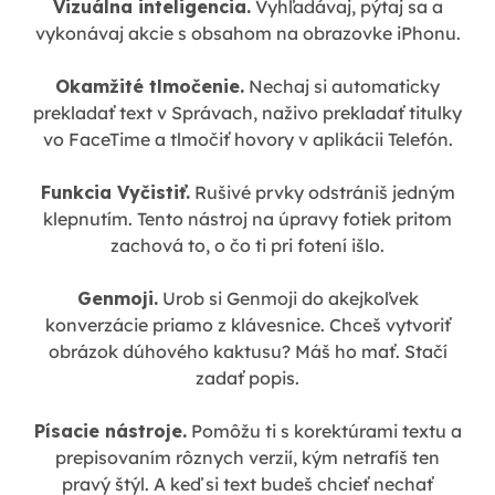
Vizuálna inteligencia.
Vyhľadávaj, pýtaj sa a
vykonávaj akcie s obsahom na obrazovke iPhonu.
Okamžité tlmočenie.
Nechaj si automaticky
prekladať text v Správach, naživo prekladať titulky
vo FaceTime a tlmočiť hovory v aplikácii Telefón.
Funkcia Vyčistiť.
Rušivé prvky odstrániš jedným
klepnutím. Tento nástroj na úpravy fotiek pritom
zachová to, o čo ti pri fotení išlo.
Genmoji.
Urob si Genmoji do akejkoľvek
konverzácie priamo z klávesnice. Chceš vytvoriť
obrázok dúhového kaktusu? Máš ho mať. Stačí
zadať popis.
Písacie nástroje.
Pomôžu ti s korektúrami textu a
prepisovaním rôznych verzií, kým netrafíš ten
pravý štýl. A keď si text budeš chcieť nechať