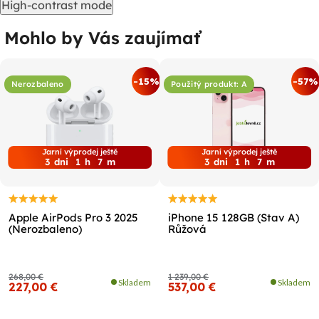
High-contrast mode
Mohlo by Vás zaujímať
-15%
-57%
Nerozbaleno
Použitý produkt: A
Jarní výprodej ještě
Jarní výprodej ještě
3
dni
1
h
7
m
3
dni
1
h
7
m
Apple AirPods Pro 3 2025
iPhone 15 128GB (Stav A)
(Nerozbaleno)
Růžová
268,00 €
1 239,00 €
Skladem
Skladem
227,00 €
537,00 €