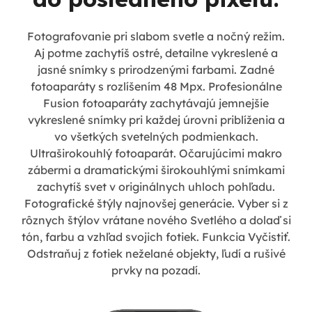
Fotografovanie pri slabom svetle a nočný režim.
Aj potme zachytíš ostré, detailne vykreslené a
jasné snímky s prirodzenými farbami. Zadné
fotoaparáty s rozlíšením 48 Mpx. Profesionálne
Fusion fotoaparáty zachytávajú jemnejšie
vykreslené snímky pri každej úrovni priblíženia a
vo všetkých svetelných podmienkach.
Ultraširokouhlý fotoaparát. Očarujúcimi makro
zábermi a dramatickými širokouhlými snímkami
zachytíš svet v originálnych uhloch pohľadu.
Fotografické štýly najnovšej generácie. Vyber si z
rôznych štýlov vrátane nového Svetlého a dolaď si
tón, farbu a vzhľad svojich fotiek. Funkcia Vyčistiť.
Odstraňuj z fotiek neželané objekty, ľudí a rušivé
prvky na pozadí.