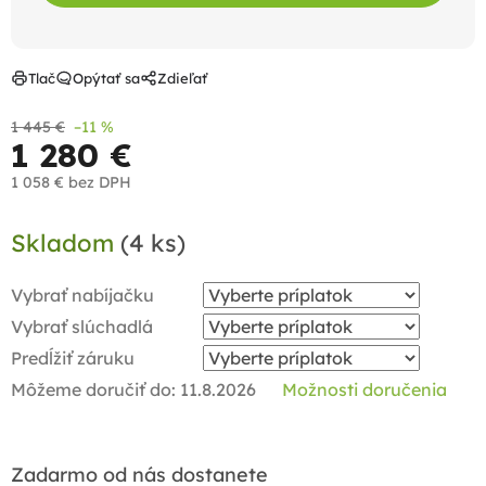
Tlač
Opýtať sa
Zdieľať
1 445 €
–11 %
1 280 €
1 058 €
bez DPH
Jednotková
Skladom
(4 ks)
cena:
Vybrať nabíjačku
Vybrať slúchadlá
Predĺžiť záruku
Môžeme doručiť do:
11.8.2026
Možnosti doručenia
Zadarmo od nás dostanete