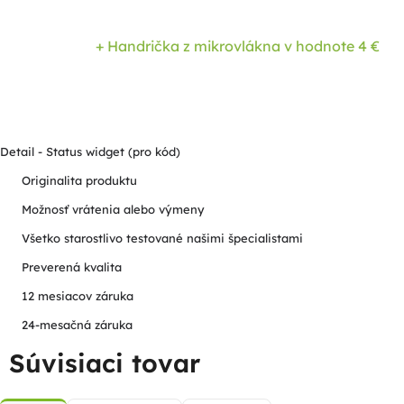
+ Handrička z mikrovlákna
v hodnote 4 €
Detail - Status widget (pro kód)
Originalita produktu
Možnosť vrátenia alebo výmeny
Všetko starostlivo testované našimi špecialistami
Preverená kvalita
12 mesiacov záruka
24-mesačná záruka
Súvisiaci tovar