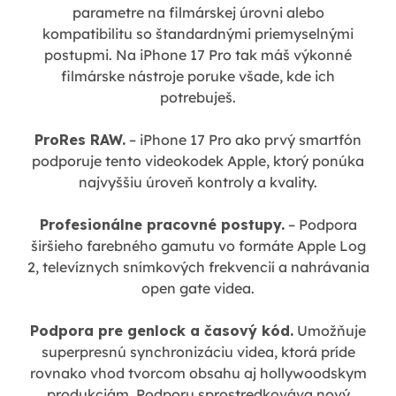
parametre na filmárskej úrovni alebo
kompatibilitu so štandardnými priemyselnými
postupmi. Na iPhone 17 Pro tak máš výkonné
filmárske nástroje poruke všade, kde ich
potrebuješ.
ProRes RAW.
– iPhone 17 Pro ako prvý smartfón
podporuje tento videokodek Apple, ktorý ponúka
najvyššiu úroveň kontroly a kvality.
Profesionálne pracovné postupy.
– Podpora
širšieho farebného gamutu vo formáte Apple Log
2, televíznych snímkových frekvencií a nahrávania
open gate videa.
Podpora pre genlock a časový kód.
Umožňuje
superpresnú synchronizáciu videa, ktorá príde
rovnako vhod tvorcom obsahu aj hollywoodskym
produkciám. Podporu sprostredkováva nový