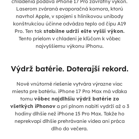
chladenia podáva iPhone 17 Pro závratný výkon.
Laserom zváraná evaporačná komora, ktorú
navrhol Apple, v spojení s hliníkovou unibody
konštrukciou účinne odvádza teplo od čipu A19
Pro. Ten tak
stabilne udrží ešte vyšší výkon.
Tento prielom v chladení je kľúčom k vôbec
najvyššiemu výkonu iPhonu.
Výdrž batérie. Doterajší rekord.
Nové vnútorné riešenie vytvára výrazne viac
miesta pre batériu. iPhone 17 Pro Max má vďaka
tomu
vôbec najdlhšiu výdrž batérie zo
všetkých iPhonov
a pri plnom nabití vydrží až o 3
hodiny dlhšie než iPhone 15 Pro Max. Takže ho
neprekvapí dlhšie prehrávanie videa ani práca
dlho do večera.