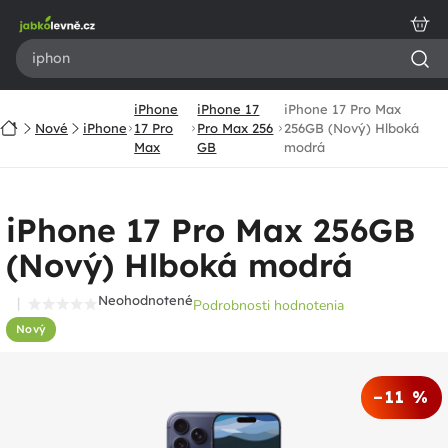
Prejsť
na
obsah
iPhone
iPhone 17
iPhone 17 Pro Max
Domov
Nové
iPhone
17 Pro
Pro Max 256
256GB (Nový) Hlboká
Max
GB
modrá
iPhone 17 Pro Max 256GB
(Nový) Hlboká modrá
Neohodnotené
Podrobnosti hodnotenia
Priemerné
Nový
hodnotenie
produktu
je
–11 %
0,0
z