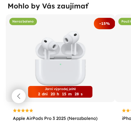
Mohlo by Vás zaujímať
Nerozbaleno
Použi
%
-15%
Jarní výprodej ještě
2
dni
20
h
15
m
27
s
Apple AirPods Pro 3 2025 (Nerozbaleno)
iPho