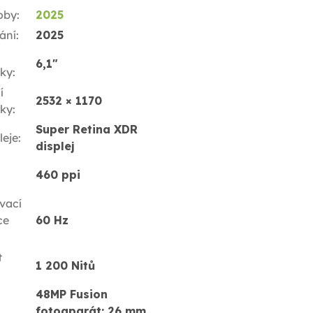
oby
:
2025
ání
:
2025
6,1"
ky
:
í
2532 × 1170
ky
:
Super Retina XDR
leje
:
displej
460 ppi
vací
ce
60 Hz
t
1 200 Nitů
48MP Fusion
fotoaparát: 26 mm,