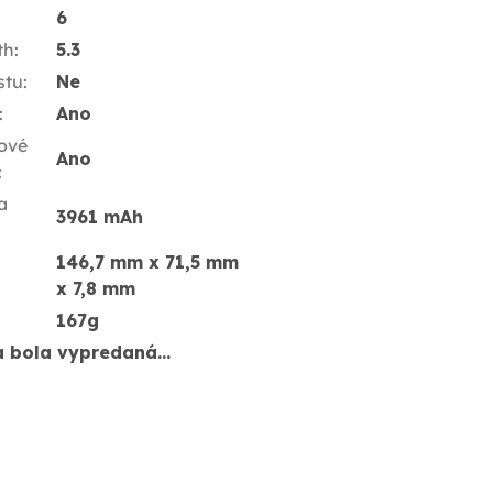
6
th
:
5.3
stu
:
Ne
:
Ano
ové
Ano
:
a
3961 mAh
146,7 mm x 71,5 mm
x 7,8 mm
167g
a bola vypredaná…