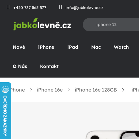
Prejsť
+420 737 565 577
info@jabkolevne.cz
na
obsah
Nové
iPhone
iPad
Mac
Watch
O Nás
Kontakt
iPhone
iPhone 16e
iPhone 16e 128GB
iPh
omov