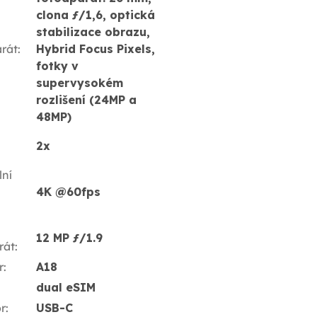
clona ƒ/1,6, optická
stabilizace obrazu,
rát
:
Hybrid Focus Pixels,
fotky v
supervysokém
rozlišení (24MP a
48MP)
2x
ní
4K @60fps
12 MP ƒ/1.9
rát
:
r
:
A18
dual eSIM
r
:
USB-C