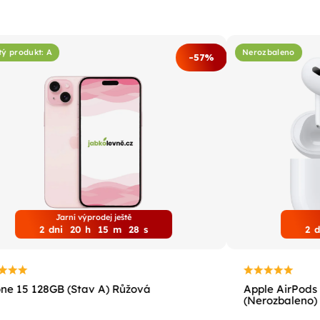
tý produkt: A
Nerozbaleno
-57%
Jarní výprodej ještě
2
dni
20
h
15
m
27
s
2
d
ne 15 128GB (Stav A) Růžová
Apple AirPods 
(Nerozbaleno)