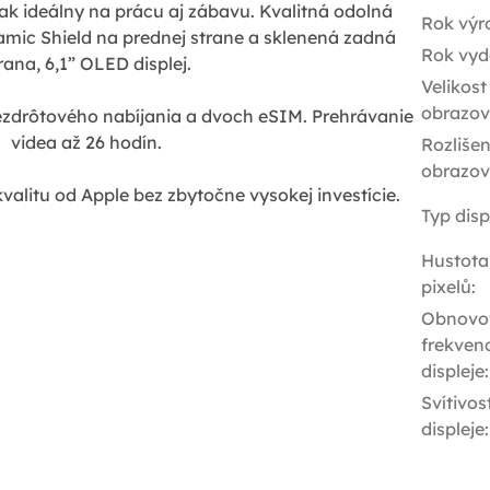
tak ideálny na prácu aj zábavu. Kvalitná odolná
Rok výr
amic Shield na prednej strane a sklenená zadná
Rok vyd
rana, 6,1” OLED displej.
Velikost
obrazov
zdrôtového nabíjania a dvoch eSIM. Prehrávanie
videa až 26 hodín.
Rozlišen
obrazov
valitu od Apple bez zbytočne vysokej investície.
Typ disp
Hustota
pixelů
:
Obnovo
frekven
displeje
:
Svítivos
displeje
: