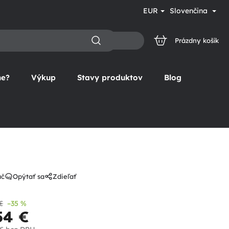
EUR
Slovenčina
Prázdny košík
NÁKUPNÝ
KOŠÍK
ne?
Výkup
Stavy produktov
Blog
ač
Opýtať sa
Zdieľať
€
–35 %
54 €