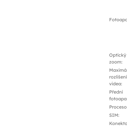
Fotoapa
Optický
zoom
:
Maximál
rozlišení
videa
:
Přední
fotoapa
Proceso
SIM
:
Konekto