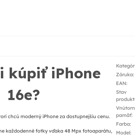
Kategór
i kúpiť iPhone
Záruka
:
EAN
:
16e?
Stav
produkt
Vnútor
pamäť
:
torí chcú moderný iPhone za dostupnejšiu cenu.
Farba
:
ne každodenné fotky vďaka 48 Mpx fotoaparátu,
Model
: