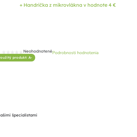
+ Handrička z mikrovlákna
v hodnote 4 €
Neohodnotené
Podrobnosti hodnotenia
Priemerné
oužitý produkt: A-
hodnotenie
produktu
je
0,0
z
5
hviezdičiek.
našimi špecialistami