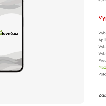
454 
Jed
cen
Vy
Vyb
Apli
Vybr
Vyb
Pred
Mož
Pol
Zad