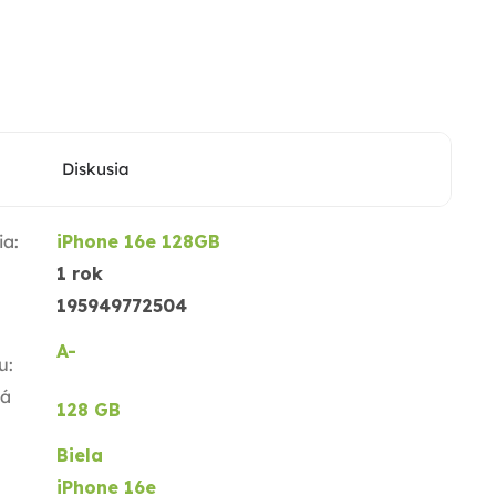
Diskusia
ia
:
iPhone 16e 128GB
1 rok
195949772504
A-
u
:
ná
128 GB
Biela
iPhone 16e