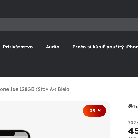
Príslušenstvo
Audio
Prečo si kúpiť použitý iPho
one 16e 128GB (Stav A-) Biela
Tl
–35 %
702 
4