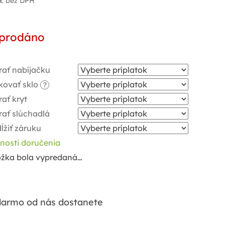
€
bez DPH
notková
a:
prodáno
rať nabíjačku
kovať sklo
?
ať kryt
rať slúchadlá
ĺžiť záruku
nosti doručenia
ožka bola vypredaná…
armo od nás dostanete