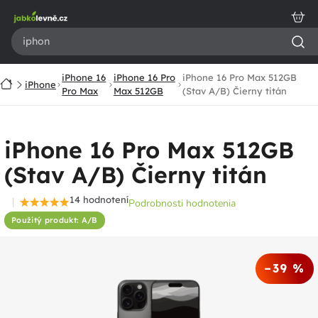
Prejsť
na
obsah
iPhone 16
iPhone 16 Pro
iPhone 16 Pro Max 512GB
Domov
iPhone
Pro Max
Max 512GB
(Stav A/B) Čierny titán
iPhone 16 Pro Max 512GB
(Stav A/B) Čierny titán
14 hodnotení
Podrobnosti hodnotenia
Priemerné
Použitý produkt: A/B
hodnotenie
produktu
je
–39 %
4,6
z
5