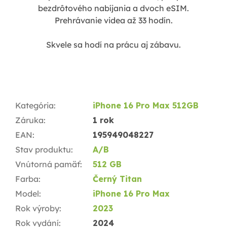
bezdrôtového nabíjania a dvoch eSIM.
Prehrávanie videa až 33 hodín.
Skvele sa hodí na prácu aj zábavu.
Kategória
:
iPhone 16 Pro Max 512GB
Záruka
:
1 rok
EAN
:
195949048227
Stav produktu
:
A/B
Vnútorná pamäť
:
512 GB
Farba
:
Černý Titan
Model
:
iPhone 16 Pro Max
Rok výroby
:
2023
Rok vydání
:
2024