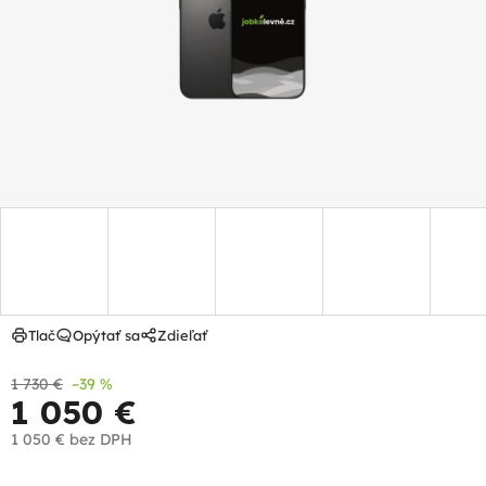
hviezdičiek.
Tlač
Opýtať sa
Zdieľať
1 730 €
–39 %
1 050 €
1 050 €
bez DPH
Jednotková