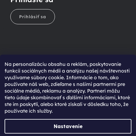
Prihlásiť sa
Na personalizáciu obsahu a reklám, poskytovanie
Ešte nemáte účet?
funkcií sociálnych médií a analýzu našej návštevnosti
využívame súbory cookie. Informácie o tom, ako
Rýchlejší nákup vďaka uloženým údajom
používate náš web, zdieľame s našimi partnermi pre
Prehľad o stave objednávky
sociálne médiá, reklamu a analýzy. Partneri môžu
tieto údaje skombinovať s ďalšími informáciami, ktoré
Kompletná história objednávok
ste im poskytli, alebo ktoré získali v dôsledku toho, že
Špeciálne akcie, novinky a zľavy pre registrovaných
používate ich služby.
REGISTROVAŤ SA
Nastavenie