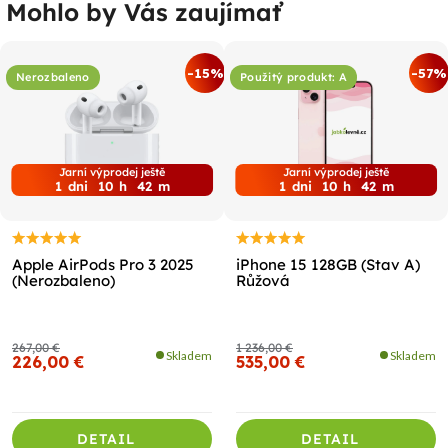
Mohlo by Vás zaujímať
-15%
-57%
Nerozbaleno
Použitý produkt: A
Jarní výprodej ještě
Jarní výprodej ještě
1
dni
10
h
42
m
1
dni
10
h
42
m
Apple AirPods Pro 3 2025
iPhone 15 128GB (Stav A)
(Nerozbaleno)
Růžová
267,00 €
1 236,00 €
Skladem
Skladem
226,00 €
535,00 €
DETAIL
DETAIL