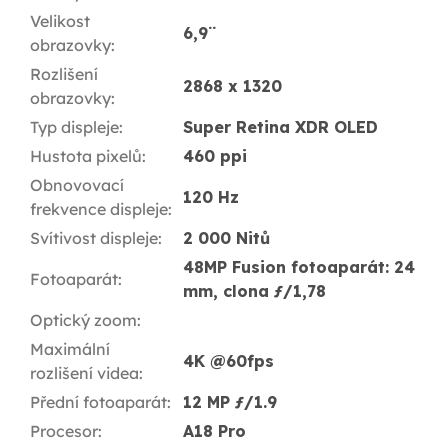
Velikost
6,9¨
obrazovky
:
Rozlišení
2868 x 1320
obrazovky
:
Typ displeje
:
Super Retina XDR OLED
Hustota pixelů
:
460 ppi
Obnovovací
120 Hz
frekvence displeje
:
Svítivost displeje
:
2 000 Nitů
48MP Fusion fotoaparát: 24
Fotoaparát
:
mm, clona ƒ/1,78
Optický zoom
:
Maximální
4K @60fps
rozlišení videa
:
Přední fotoaparát
:
12 MP ƒ/1.9
Procesor
:
A18 Pro