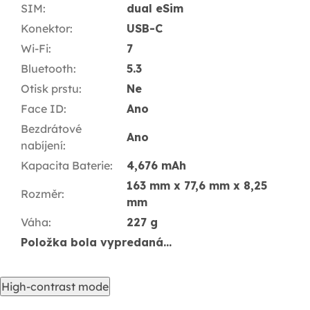
SIM
:
dual eSim
Konektor
:
USB-C
Wi-Fi
:
7
Bluetooth
:
5.3
Otisk prstu
:
Ne
Face ID
:
Ano
Bezdrátové
Ano
nabíjení
:
Kapacita Baterie
:
4,676 mAh
163 mm x 77,6 mm x 8,25
Rozměr
:
mm
Váha
:
227 g
Položka bola vypredaná…
High-contrast mode