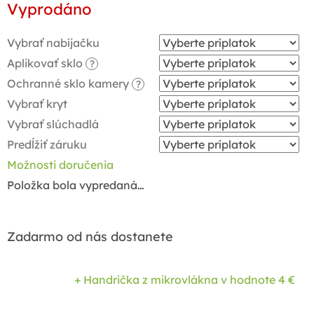
Vyprodáno
cena:
Vybrať nabíjačku
Aplikovať sklo
?
Ochranné sklo kamery
?
Vybrať kryt
Vybrať slúchadlá
Predĺžiť záruku
Možnosti doručenia
Položka bola vypredaná…
Zadarmo od nás dostanete
+ Handrička z mikrovlákna
v hodnote 4 €