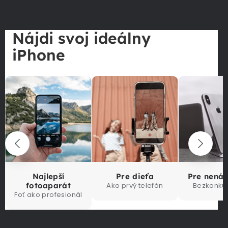
Nájdi svoj ideálny
iPhone
Najlepší
Pre dieťa
Pre nená
fotoaparát
Ako prvý telefón
Bezkonku
Foť ako profesionál