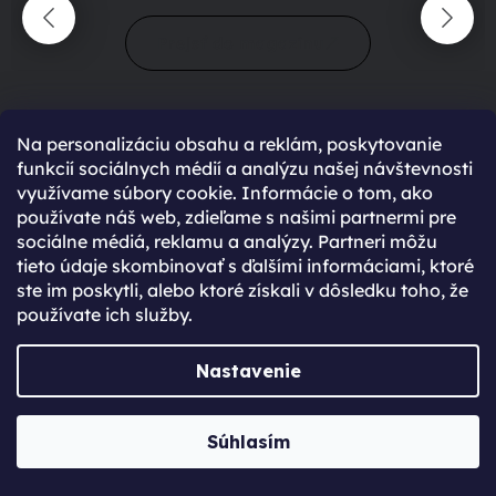
Prejsť do magazínu
Na personalizáciu obsahu a reklám, poskytovanie
funkcií sociálnych médií a analýzu našej návštevnosti
využívame súbory cookie. Informácie o tom, ako
používate náš web, zdieľame s našimi partnermi pre
sociálne médiá, reklamu a analýzy. Partneri môžu
90 %
spokojení zákazníci
tieto údaje skombinovať s ďalšími informáciami, ktoré
428
hodnocení
ste im poskytli, alebo ktoré získali v dôsledku toho, že
používate ich služby.
maximální spokojenost
Nastavenie
22.06.2025
Súhlasím