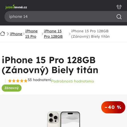
Prejsť
na
obsah
iPhone
iPhone 15
iPhone 15 Pro 128GB
Domov
iPhone
15 Pro
Pro 128GB
(Zánovný) Biely titán
iPhone 15 Pro 128GB
(Zánovný) Biely titán
53 hodnotení
Podrobnosti hodnotenia
Priemerné
Zánovný
hodnotenie
produktu
je
–40 %
4,5
z
5