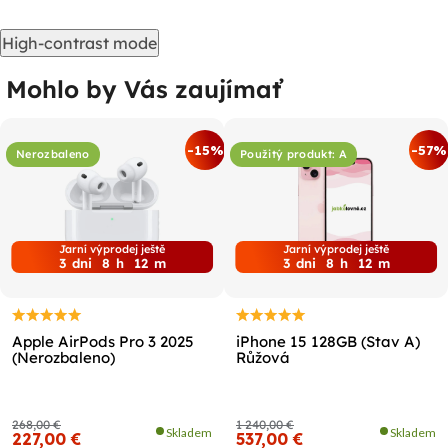
High-contrast mode
Mohlo by Vás zaujímať
-15%
-57%
Nerozbaleno
Použitý produkt: A
Jarní výprodej ještě
Jarní výprodej ještě
3
dni
8
h
12
m
3
dni
8
h
12
m
Apple AirPods Pro 3 2025
iPhone 15 128GB (Stav A)
(Nerozbaleno)
Růžová
268,00 €
1 240,00 €
Skladem
Skladem
227,00 €
537,00 €