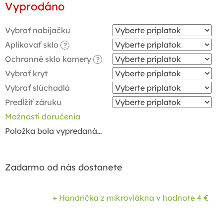
Vyprodáno
cena:
Vybrať nabíjačku
Aplikovať sklo
?
Ochranné sklo kamery
?
Vybrať kryt
Vybrať slúchadlá
Predĺžiť záruku
Možnosti doručenia
Položka bola vypredaná…
Zadarmo od nás dostanete
+ Handrička z mikrovlákna
v hodnote 4 €