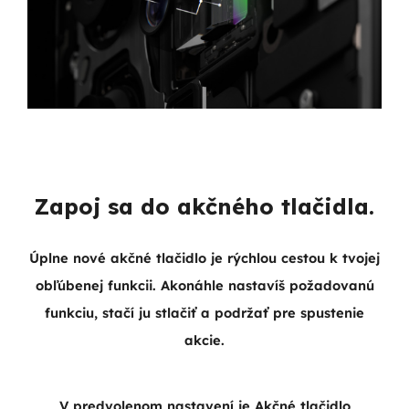
Zapoj sa do akčného tlačidla.
Úplne nové akčné tlačidlo je rýchlou cestou k tvojej
obľúbenej funkcii. Akonáhle nastavíš požadovanú
funkciu, stačí ju stlačiť a podržať pre spustenie
akcie.
V predvolenom nastavení je Akčné tlačidlo