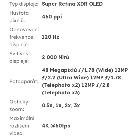
Typ displeje
:
Super Retina XDR OLED
Hustota
460 ppi
pixelů
:
Obnovovací
frekvence
120 Hz
displeje
:
Svítivost
2 000 Nitů
displeje
:
48 Megapixlů ƒ/1.78 (Wide) 12MP
ƒ/2.2 (Ultra Wide) 12MP ƒ/1.78
Fotoaparát
:
(Telephoto x2) 12MP ƒ/2.8
(Telephoto x3)
Optický
0.5x, 1x, 2x, 3x
zoom
:
Maximální
rozlišení
4K @60fps
videa
: