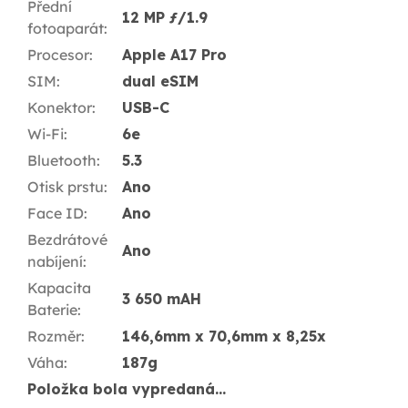
Přední
12 MP ƒ/1.9
fotoaparát
:
Procesor
:
Apple A17 Pro
SIM
:
dual eSIM
Konektor
:
USB-C
Wi-Fi
:
6e
Bluetooth
:
5.3
Otisk prstu
:
Ano
Face ID
:
Ano
Bezdrátové
Ano
nabíjení
:
Kapacita
3 650 mAH
Baterie
:
Rozměr
:
146,6mm x 70,6mm x 8,25x
Váha
:
187g
Položka bola vypredaná…