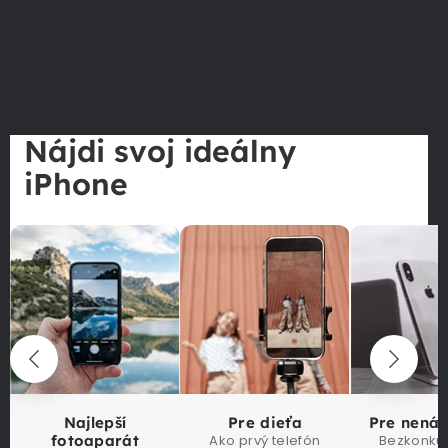
Nájdi svoj ideálny
iPhone
Najlepší
Pre dieťa
Pre nená
fotoaparát
Ako prvý telefón
Bezkonku