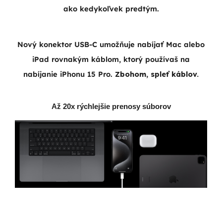
ako kedykoľvek predtým.
Nový konektor USB-C umožňuje nabíjať Mac alebo
iPad rovnakým káblom, ktorý používaš na
nabíjanie iPhonu 15 Pro.
Zbohom, spleť káblov.
Až 20x rýchlejšie prenosy súborov