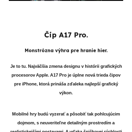
Čip A17 Pro.
Monstrózna výhra pre hranie hier.
Je to tu. Najväčšia zmena designu v histórii grafických
procesorov Apple. A17 Pro je úplne nová trieda čipov
pre iPhone, ktorá prináša zďaleka najlepší grafický
výkon.
Mobilné hry budú vyzerať a pôsobiť tak pohlcujúcim
dojmom, s neuveriteľne detailným prostredím a
realistickejšími postavami. A vďaka špičkovej rýchlosti