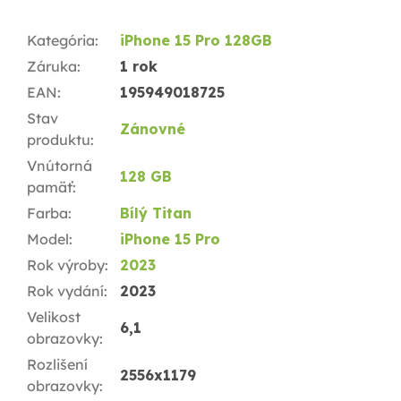
Kategória
:
iPhone 15 Pro 128GB
Záruka
:
1 rok
EAN
:
195949018725
Stav
Zánovné
produktu
:
Vnútorná
128 GB
pamäť
:
Farba
:
Bílý Titan
Model
:
iPhone 15 Pro
Rok výroby
:
2023
Rok vydání
:
2023
Velikost
6,1
obrazovky
:
Rozlišení
2556x1179
obrazovky
: