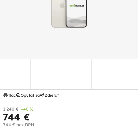
hviezdičiek.
Tlač
Opýtať sa
Zdieľať
1 240 €
–40 %
744 €
744 €
bez DPH
Jednotková