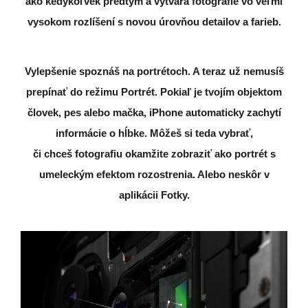
ako kedykoľvek predtým a vytvára fotografie vo veľmi
vysokom rozlíšení s novou úrovňou detailov a farieb.
Vylepšenie spoznáš na portrétoch.
A teraz už nemusíš
prepínať do režimu Portrét. Pokiaľ je tvojím objektom
človek, pes alebo mačka, iPhone automaticky zachytí
informácie
o hĺbke. Môžeš si teda vybrať,
či chceš fotografiu okamžite zobraziť ako portrét s
umeleckým efektom rozostrenia. Alebo neskôr v
aplikácii Fotky.