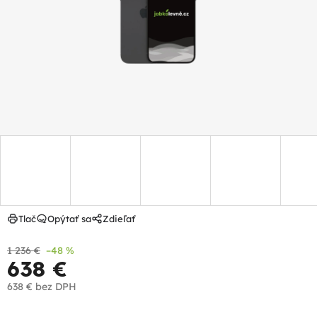
hviezdičiek.
Tlač
Opýtať sa
Zdieľať
1 236 €
–48 %
638 €
638 €
bez DPH
Jednotková