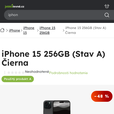
Prejsť
na
obsah
iPhone
iPhone 15
iPhone 15 256GB (Stav A)
Domov
iPhone
15
256GB
Čierna
iPhone 15 256GB (Stav A)
Čierna
Neohodnotené
Podrobnosti hodnotenia
Priemerné
Použitý produkt: A
hodnotenie
produktu
je
–48 %
0,0
z
5