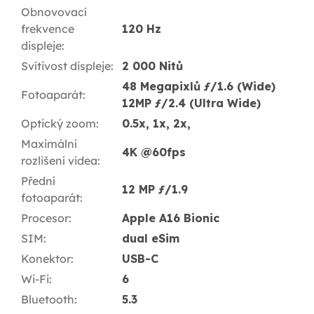
Obnovovací
frekvence
120 Hz
displeje
:
Svítivost displeje
:
2 000 Nitů
48 Megapixlů ƒ/1.6 (Wide)
Fotoaparát
:
12MP ƒ/2.4 (Ultra Wide)
Optický zoom
:
0.5x, 1x, 2x,
Maximální
4K @60fps
rozlišení videa
:
Přední
12 MP ƒ/1.9
fotoaparát
:
Procesor
:
Apple A16 Bionic
SIM
:
dual eSim
Konektor
:
USB-C
Wi-Fi
:
6
Bluetooth
:
5.3