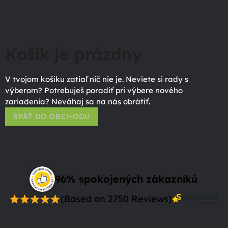
Košík je prázdny
V tvojom košíku zatiaľ nič nie je. Neviete si rady s
výberom? Potrebuješ poradiť pri výbere nového
zariadenia? Neváhaj sa na nás obrátiť.
SPÄŤ DO OBCHODU
96% spokojených zákazníků
(Based on 2750 Reviews)