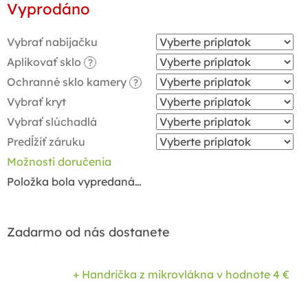
Vyprodáno
cena:
Vybrať nabíjačku
Aplikovať sklo
?
Ochranné sklo kamery
?
Vybrať kryt
Vybrať slúchadlá
Predĺžiť záruku
Možnosti doručenia
Položka bola vypredaná…
Zadarmo od nás dostanete
+ Handrička z mikrovlákna
v hodnote 4 €