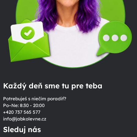
Každý deň sme tu pre teba
Potrebuješ s niečím poradiť?
Po–Ne: 8:30 - 20:00
+420 737 565 577
info
@
jabkolevne.cz
Sleduj nás