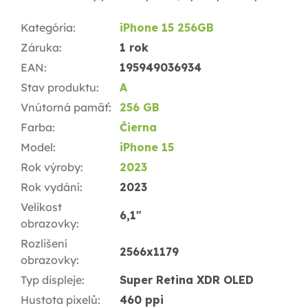
Kategória
:
iPhone 15 256GB
Záruka
:
1 rok
EAN
:
195949036934
Stav produktu
:
A
Vnútorná pamäť
:
256 GB
Farba
:
Čierna
Model
:
iPhone 15
Rok výroby
:
2023
Rok vydání
:
2023
Velikost
6,1"
obrazovky
:
Rozlišení
2566x1179
obrazovky
:
Typ displeje
:
Super Retina XDR OLED
Hustota pixelů
:
460 ppi