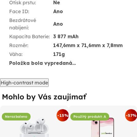
Otisk prstu
:
Ne
Face ID
:
Ano
Bezdrátové
Ano
nabíjení
:
Kapacita Baterie
:
3 877 mAh
Rozměr
:
147,6mm x 71,6mm x 7,8mm
Váha
:
171g
Položka bola vypredaná…
High-contrast mode
Mohlo by Vás zaujímať
-15%
-57%
Nerozbaleno
Použitý produkt: A