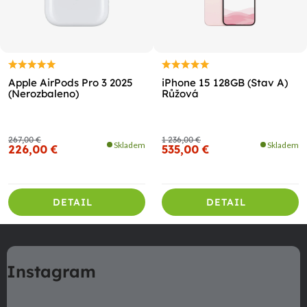
Apple AirPods Pro 3 2025
iPhone 15 128GB (Stav A)
(Nerozbaleno)
Růžová
267,00 €
1 236,00 €
Skladem
Skladem
226,00 €
535,00 €
DETAIL
DETAIL
Z
á
Instagram
p
ä