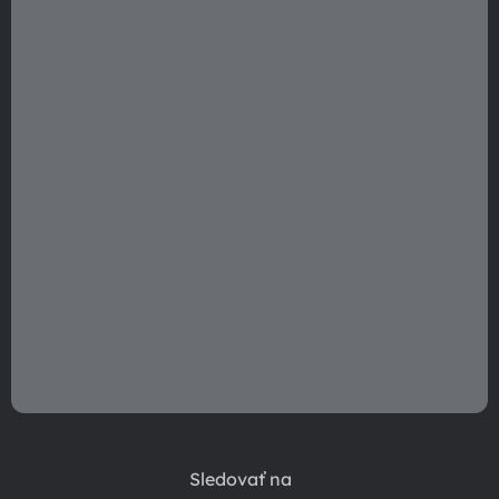
t
i
e
Sledovať na