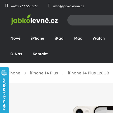
Prejsť
+420 737 565 577
info@jabkolevne.cz
na
obsah
Nové
iPhone
iPad
Mac
Watch
O Nás
Kontakt
iPhone
iPhone 14 Plus
iPhone 14 Plus 128GB
omov