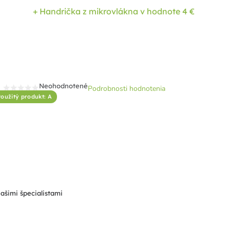
+ Handrička z mikrovlákna
v hodnote 4 €
Neohodnotené
Podrobnosti hodnotenia
Priemerné
oužitý produkt: A
hodnotenie
produktu
je
0,0
z
5
hviezdičiek.
našimi špecialistami