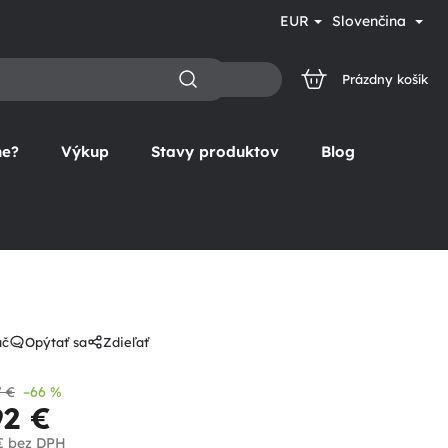
EUR
Slovenčina
Prázdny košík
NÁKUPNÝ
KOŠÍK
ne?
Výkup
Stavy produktov
Blog
ač
Opýtať sa
Zdieľať
7 €
–66 %
92 €
€
bez DPH