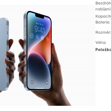
Bezdrát
nabíjení
Kapacit
Baterie
:
Rozměr
:
Váha
:
Položk