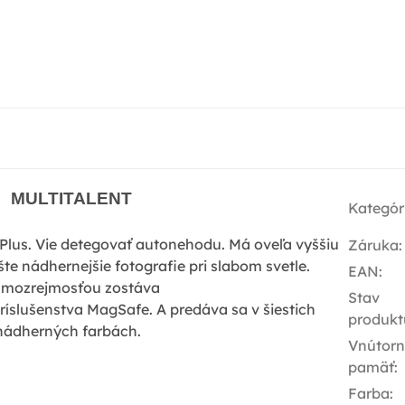
MULTITALENT
Kategór
lus. Vie detegovať autonehodu. Má oveľa vyššiu
Záruka
:
šte nádhernejšie fotografie pri slabom svetle.
EAN
:
mozrejmosťou zostáva
Stav
ríslušenstva MagSafe. A predáva sa v šiestich
produkt
nádherných farbách.
Vnútor
pamäť
:
Farba
: