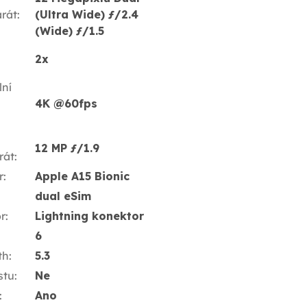
rát
:
(Ultra Wide) ƒ/2.4
(Wide) ƒ/1.5
2x
ní
4K @60fps
12 MP ƒ/1.9
rát
:
r
:
Apple A15 Bionic
dual eSim
r
:
Lightning konektor
6
th
:
5.3
stu
:
Ne
:
Ano