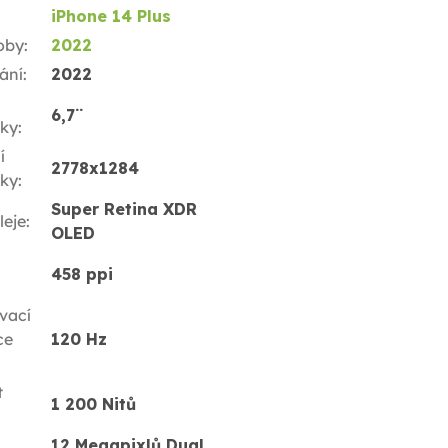
iPhone 14 Plus
oby
:
2022
ání
:
2022
6,7¨
ky
:
í
2778x1284
ky
:
Super Retina XDR
leje
:
OLED
458 ppi
vací
ce
120 Hz
t
1 200 Nitů
12 Megapixlů Dual