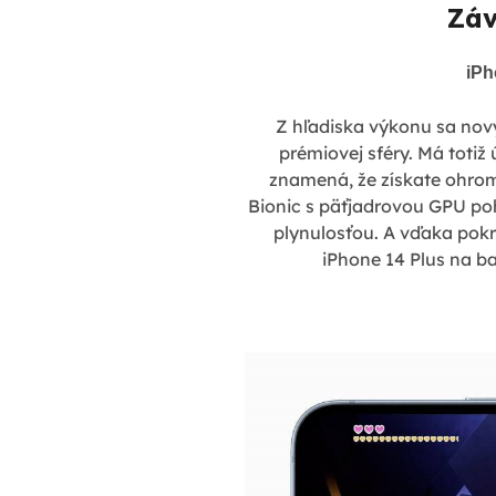
Záv
iPh
Z hľadiska výkonu sa nový
prémiovej sféry. Má totiž 
znamená, že získate ohro
Bionic s päťjadrovou GPU poh
plynulosťou. A vďaka pokr
iPhone 14 Plus na ba