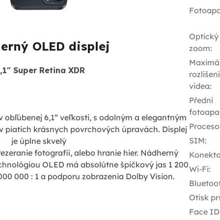
Fotoapa
Optický
erný OLED displej
zoom
:
Maximál
,1" Super Retina XDR
rozlišení
videa
:
Přední
fotoapa
i v obľúbenej 6,1“ veľkosti, s odolným a elegantným
Proceso
 v piatich krásnych povrchových úpravách. Displej
SIM
:
je úplne skvelý
ezeranie fotografií, alebo hranie hier. Nádherný
Konekto
echnológiou OLED má absolútne špičkový jas 1 200
Wi-Fi
:
000 000 : 1 a podporu zobrazenia Dolby Vision.
Bluetoo
Otisk pr
Face ID