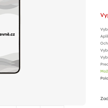
Jed
cen
Vy
Vyb
Apli
Och
Vybr
Vyb
Pred
Mož
Pol
Zad