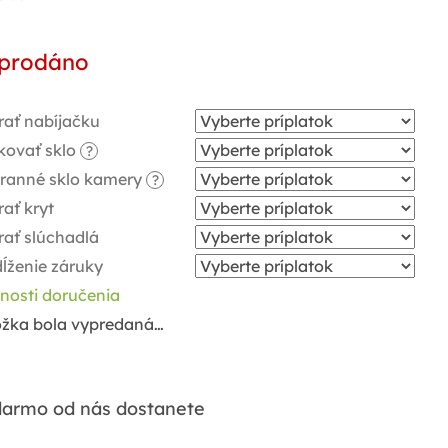
notková
a:
prodáno
rať nabíjačku
kovať sklo
?
ranné sklo kamery
?
ať kryt
rať slúchadlá
ĺženie záruky
nosti doručenia
ožka bola vypredaná…
armo od nás dostanete