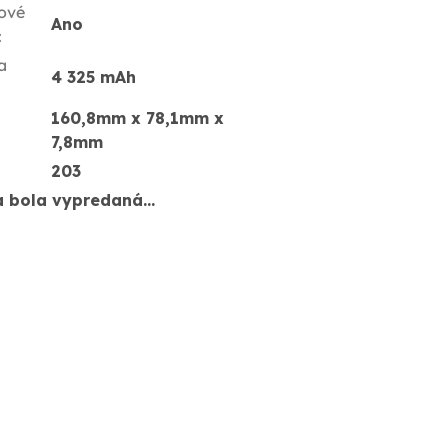
ové
Ano
:
a
4 325 mAh
160,8mm x 78,1mm x
7,8mm
203
a bola vypredaná…