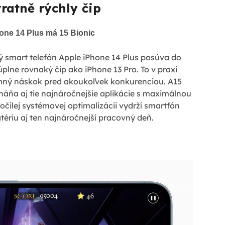
ratně rýchly čip
one 14 Plus má 15 Bionic
 smart telefón Apple iPhone 14 Plus posúva do
úplne rovnaký čip ako iPhone 13 Pro. To v praxi
mný náskok pred akoukoľvek konkurenciou. A15
áňa aj tie najnáročnejšie aplikácie s maximálnou
očilej systémovej optimalizácii vydrží smartfón
tériu aj ten najnáročnejší pracovný deň.