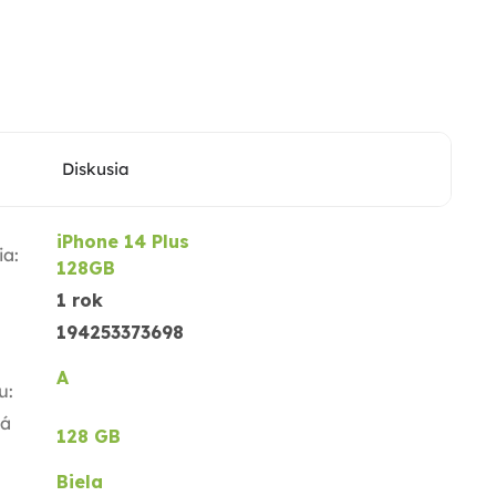
Diskusia
iPhone 14 Plus
ia
:
128GB
1 rok
194253373698
A
u
:
ná
128 GB
Biela