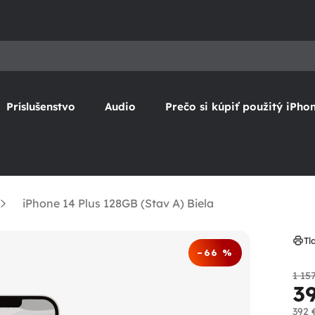
Príslušenstvo
Audio
Prečo si kúpiť použitý iPho
iPhone 14 Plus 128GB (Stav A) Biela
Tl
–66 %
1 15
3
392 