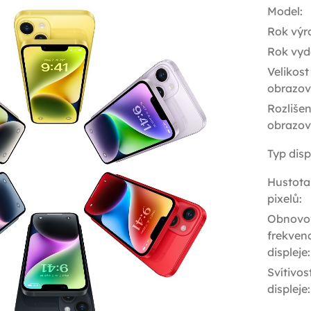
Model
:
Rok výr
Rok vyd
Velikost
obrazov
Rozlišen
obrazov
Typ disp
Hustota
pixelů
:
Obnovo
frekven
displeje
:
Svítivos
displeje
: