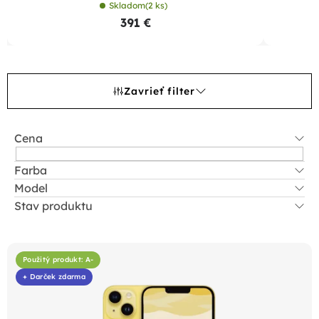
Skladom
(2 ks)
391 €
Zavrieť filter
Cena
Farba
Model
Stav produktu
V
ý
Použitý produkt: A-
p
+ Darček zdarma
i
s