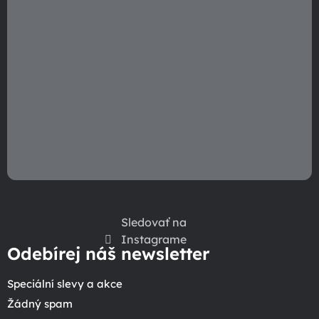
v
k
y
v
ý
p
i
s
u
Sledovať na
Instagrame
Odebírej náš newsletter
Speciální slevy a akce
Žádný spam