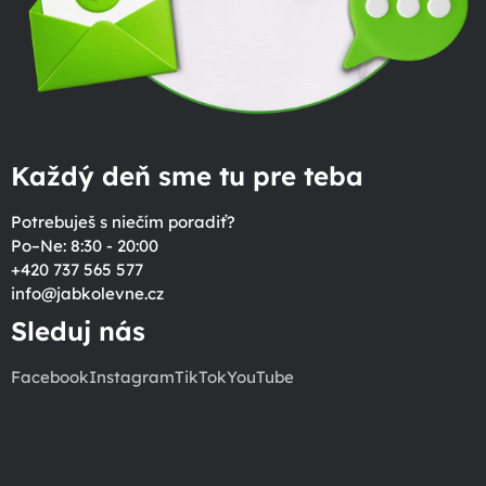
Každý deň sme tu pre teba
Potrebuješ s niečím poradiť?
Po–Ne: 8:30 - 20:00
+420 737 565 577
info
@
jabkolevne.cz
Sleduj nás
Facebook
Instagram
TikTok
YouTube