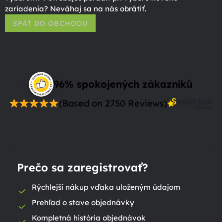
zariadenia? Neváhaj sa na nás obrátiť.
SPÄŤ DO OBCHODU
96% spokojených zákazníků
(Based on 2750 Reviews)
Prečo sa zaregistrovať?
Rýchlejší nákup vďaka uloženým údajom
Prehľad o stave objednávky
Kompletná história objednávok