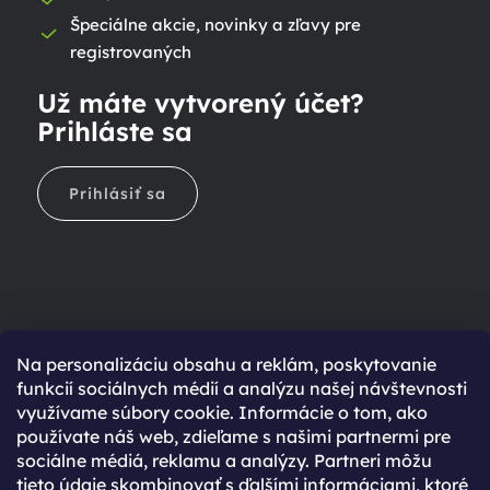
Špeciálne akcie, novinky a zľavy pre
registrovaných
Už máte vytvorený účet?
Prihláste sa
Prihlásiť sa
Na personalizáciu obsahu a reklám, poskytovanie
Ešte nemáte účet?
funkcií sociálnych médií a analýzu našej návštevnosti
využívame súbory cookie. Informácie o tom, ako
Rýchlejší nákup vďaka uloženým údajom
používate náš web, zdieľame s našimi partnermi pre
Prehľad o stave objednávky
sociálne médiá, reklamu a analýzy. Partneri môžu
tieto údaje skombinovať s ďalšími informáciami, ktoré
Kompletná história objednávok