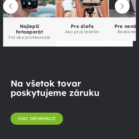
Najlepší
Pre dieťa
Pre nená
fotoaparát
Ako prvý telefón
Bezkonku
Foť ako profesionál
Na všetok tovar
poskytujeme záruku
VIAC INFORMÁCIÍ