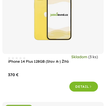
p
r
o
d
u
k
t
o
Skladom
(3 ks)
v
iPhone 14 Plus 128GB (Stav A-) Žltá
370 €
DETAIL