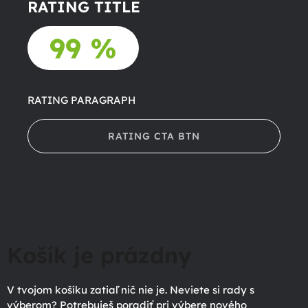
RATING TITLE
99 %
RATING PARAGRAPH
RATING CTA BTN
Košík je prázdny
V tvojom košíku zatiaľ nič nie je. Neviete si rady s
výberom? Potrebuješ poradiť pri výbere nového