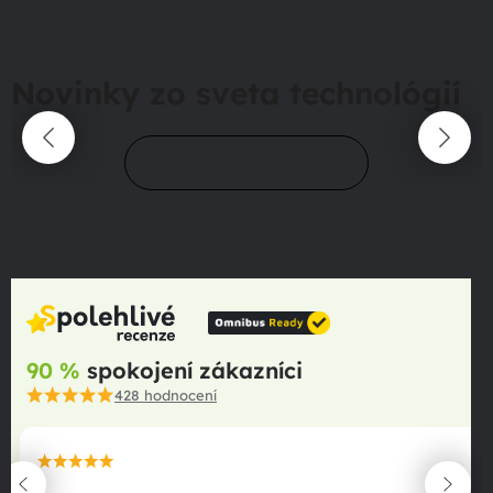
Novinky zo sveta technológií
Prejsť do magazínu
90 %
spokojení zákazníci
428
hodnocení
maximální spokojenost