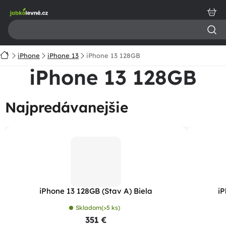
Prejsť
na
obsah
Domov
iPhone
iPhone 13
iPhone 13 128GB
iPhone 13 128GB
Najpredávanejšie
iPhone 13 128GB (Stav A) Biela
iP
Skladom
(>5 ks)
351 €