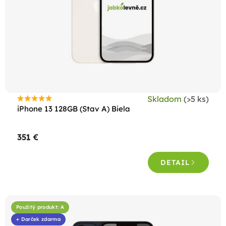
r
o
d
u
k
t
o
Skladom
(>5 ks)
Priemerné
v
iPhone 13 128GB (Stav A) Biela
hodnotenie
produktu
351 €
je
4,6
DETAIL
z
5
hviezdičiek.
Použitý produkt: A
+ Darček zdarma