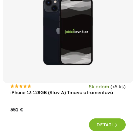
Skladom
(>5 ks)
Priemerné
iPhone 13 128GB (Stav A) Tmavo atramentová
hodnotenie
produktu
351 €
je
4,6
DETAIL
z
5