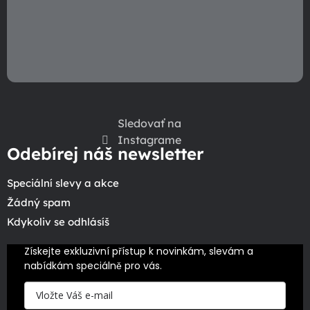
p
i
s
u
Sledovať na
Instagrame
Odebírej náš newsletter
Speciální slevy a akce
Žádný spam
Kdykoliv se odhlásíš
Získejte exkluzivní přístup k novinkám, slevám a 
nabídkám speciálně pro vás.