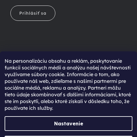
Prihlásiť sa
Na personalizáciu obsahu a reklám, poskytovanie
Ešte nemáte účet?
funkcií sociálnych médií a analýzu našej návštevnosti
využívame súbory cookie. Informácie o tom, ako
Rýchlejší nákup vďaka uloženým údajom
používate náš web, zdieľame s našimi partnermi pre
Prehľad o stave objednávky
sociálne médiá, reklamu a analýzy. Partneri môžu
tieto údaje skombinovať s ďalšími informáciami, ktoré
Kompletná história objednávok
ste im poskytli, alebo ktoré získali v dôsledku toho, že
Špeciálne akcie, novinky a zľavy pre registrovaných
používate ich služby.
REGISTROVAŤ SA
Nastavenie
Vytvoril Shoptet Premium