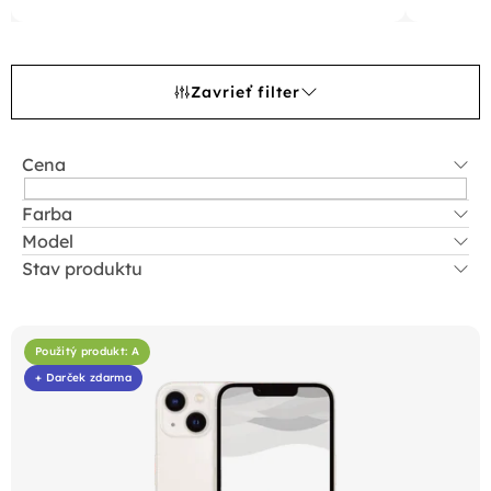
Zavrieť filter
Cena
Farba
Model
Stav produktu
V
ý
Použitý produkt: A
p
+ Darček zdarma
i
s
p