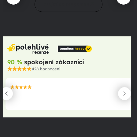
Prejsť do magazínu
90 %
spokojení zákazníci
428
hodnocení
maximální spokojenost
22.06.2025