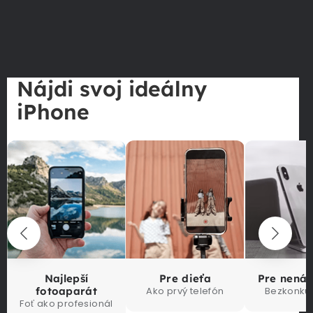
Nájdi svoj ideálny
iPhone
Najlepší
Pre dieťa
Pre nená
fotoaparát
Ako prvý telefón
Bezkonku
Foť ako profesionál