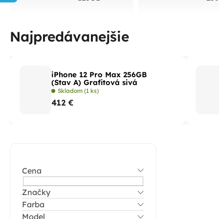
Najpredávanejšie
iPhone 12 Pro Max 256GB
(Stav A) Grafitová sivá
Skladom
(1 ks)
412 €
B
o
Cena
č
n
Značky
Farba
ý
Model