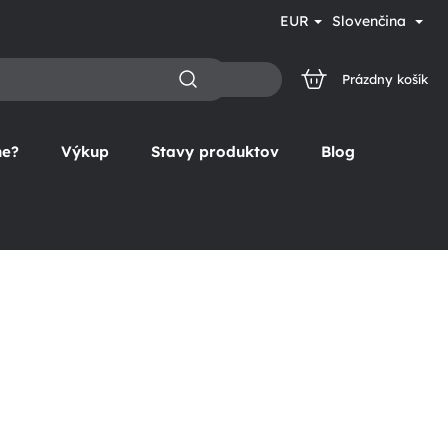
EUR
Slovenčina
Prázdny košík
NÁKUPNÝ
KOŠÍK
ne?
Výkup
Stavy produktov
Blog