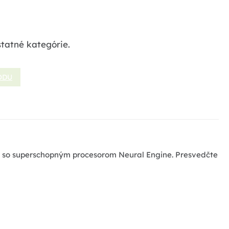
statné kategórie.
ODU
čip so superschopným procesorom Neural Engine. Presvedčte