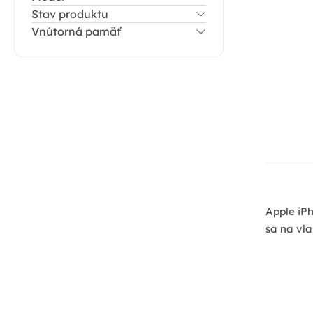
p
Stav produktu
a
Vnútorná pamäť
n
e
l
Apple iP
sa na vla