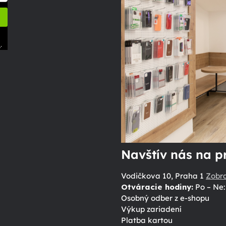
.
ů
Navštív nás na p
Vodičkova 10, Praha 1
Zobr
Otváracie hodiny:
Po – Ne: 
Osobný odber z e-shopu
Výkup zariadení
Platba kartou