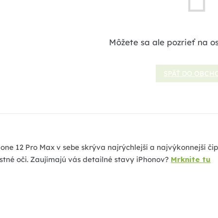
Môžete sa ale pozrieť na o
SPÄŤ DO OBCH
hone 12 Pro Max v sebe skrýva najrýchlejší a najvýkonnejší 
stné oči.
Zaujímajú vás detailné stavy iPhonov?
Mrknite tu