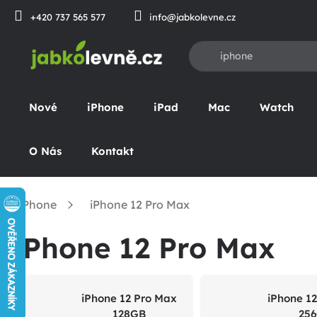
Prejsť
+420 737 565 577
info@jabkolevne.cz
na
obsah
Nové
iPhone
iPad
Mac
Watch
O Nás
Kontakt
iPhone
iPhone 12 Pro Max
omov
iPhone 12 Pro Max
iPhone 12 Pro Max
iPhone 1
128GB
25