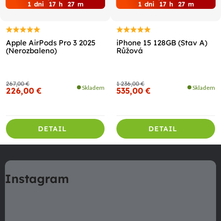
1
dni
17
h
27
m
1
dni
17
h
27
m
Apple AirPods Pro 3 2025
iPhone 15 128GB (Stav A)
(Nerozbaleno)
Růžová
267,00 €
1 236,00 €
Skladem
Skladem
226,00 €
535,00 €
DETAIL
DETAIL
Z
á
Instagram
p
ä
t