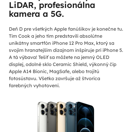
LiDAR, profesionálna
kamera a 5G.
Deň D pre všetkých Apple fanúšikov je konečne tu.
Tim Cook a jeho tím predstavili absolútne
unikátny smartfón iPhone 12 Pro Max, ktorý sa
svojím hranatejším dizajnom inšpiruje pri iPhone 5.
A tá výbava! Tešiť sa môžete na jemný OLED
displej, odolné sklo Ceramic Shield, výkonný čip
Apple A14 Bionic, MagSafe, alebo trojitú
fotosústavu. Všetko završuje až štvorica
farebných vyhotovení.