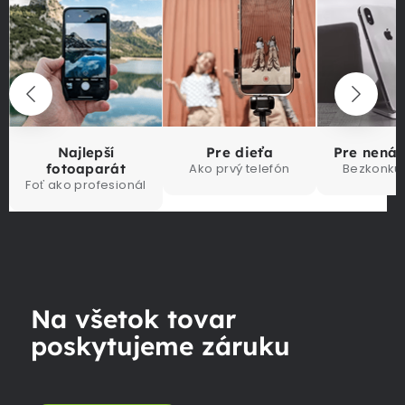
Najlepší
Pre dieťa
Pre nená
fotoaparát
Ako prvý telefón
Bezkonku
Foť ako profesionál
Na všetok tovar
poskytujeme záruku