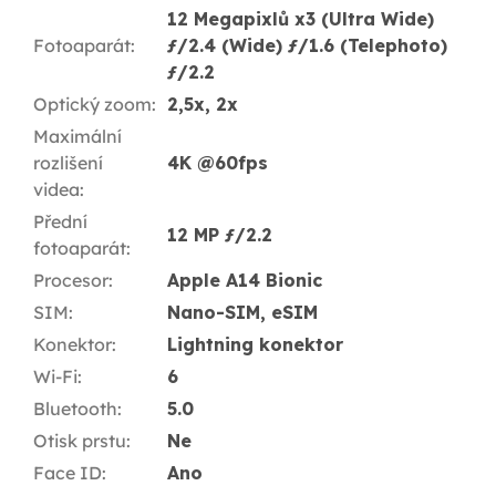
12 Megapixlů x3 (Ultra Wide)
Fotoaparát
:
ƒ/2.4 (Wide) ƒ/1.6 (Telephoto)
ƒ/2.2
Optický zoom
:
2,5x, 2x
Maximální
rozlišení
4K @60fps
videa
:
Přední
12 MP ƒ/2.2
fotoaparát
:
Procesor
:
Apple A14 Bionic
SIM
:
Nano-SIM, eSIM
Konektor
:
Lightning konektor
Wi-Fi
:
6
Bluetooth
:
5.0
Otisk prstu
:
Ne
Face ID
:
Ano