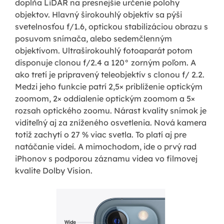
dopĺňa LiDAR na presnejšie určenie polohy
objektov. Hlavný širokouhlý objektív sa pýši
svetelnosťou f/1.6, optickou stabilizáciou obrazu s
posuvom snímača, alebo sedemčlenným
objektívom. Ultraširokouhlý fotoaparát potom
disponuje clonou f/2.4 a 120° zorným poľom. A
ako tretí je pripravený teleobjektív s clonou f/ 2.2.
Medzi jeho funkcie patrí 2,5× priblíženie optickým
zoomom, 2× oddialenie optickým zoomom a 5×
rozsah optického zoomu. Nárast kvality snímok je
viditeľný aj za zníženého osvetlenia. Nová kamera
totiž zachytí o 27 % viac svetla. To platí aj pre
natáčanie videí. A mimochodom, ide o prvý rad
iPhonov s podporou záznamu videa vo filmovej
kvalite Dolby Vision.