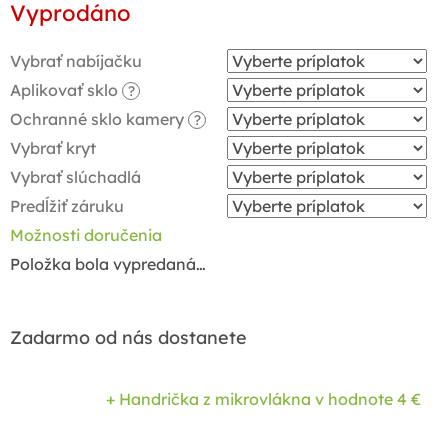
Vyprodáno
cena:
Vybrať nabíjačku
Aplikovať sklo
?
Ochranné sklo kamery
?
Vybrať kryt
Vybrať slúchadlá
Predĺžiť záruku
Možnosti doručenia
Položka bola vypredaná…
Zadarmo od nás dostanete
+ Handrička z mikrovlákna
v hodnote 4 €