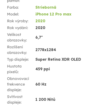
pamäť
:
Farba
:
Strieborná
Model
:
iPhone 12 Pro max
Rok výroby
:
2020
Rok vydání
:
2020
Velikost
6,7"
obrazovky
:
Rozlišení
2778x1284
obrazovky
:
Typ displeje
:
Super Retina XDR OLED
Hustota
459 ppi
pixelů
:
Obnovovací
frekvence
60 Hz
displeje
:
Svítivost
1 200 Nitů
displeje
: