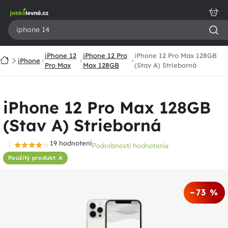
Prejsť
na
obsah
iPhone 12
iPhone 12 Pro
iPhone 12 Pro Max 128GB
Domov
iPhone
Pro Max
Max 128GB
(Stav A) Strieborná
iPhone 12 Pro Max 128GB
(Stav A) Strieborná
19 hodnotení
Podrobnosti hodnotenia
Priemerné
Použitý produkt: A
hodnotenie
produktu
je
–73 %
4,4
z
5