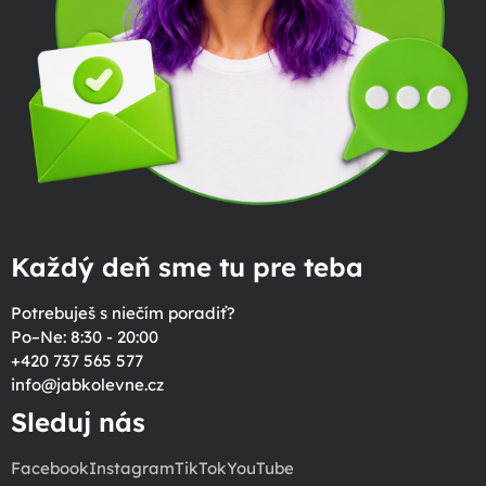
Každý deň sme tu pre teba
Potrebuješ s niečím poradiť?
Po–Ne: 8:30 - 20:00
+420 737 565 577
info
@
jabkolevne.cz
Sleduj nás
Facebook
Instagram
TikTok
YouTube