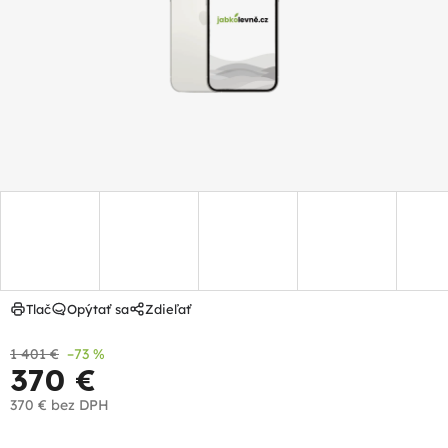
hviezdičiek.
Tlač
Opýtať sa
Zdieľať
1 401 €
–73 %
370 €
370 €
bez DPH
Jednotková