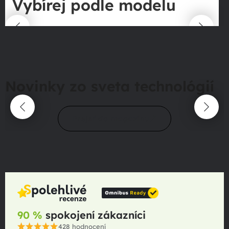
Vybírej podle modelu
Novinky zo sveta technológií
Prejsť do magazínu
90 %
spokojení zákazníci
428
hodnocení