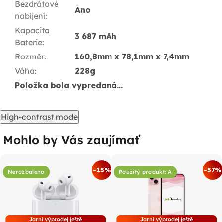
Bezdrátové
Ano
nabíjení
:
Kapacita
3 687 mAh
Baterie
:
Rozměr
:
160,8mm x 78,1mm x 7,4mm
Váha
:
228g
Položka bola vypredaná…
High-contrast mode
Mohlo by Vás zaujímať
-15%
-57%
Nerozbaleno
Použitý produkt: A
Jarní výprodej ještě
Jarní výprodej ještě