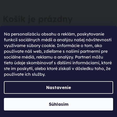
Košík je prázdny
V tvojom košíku zatiaľ nič nie je. Neviete si rady s
Na personalizáciu obsahu a reklám, poskytovanie
výberom? Potrebuješ poradiť pri výbere nového
funkcií sociálnych médií a analýzu našej návštevnosti
zariadenia? Neváhaj sa na nás obrátiť.
využívame súbory cookie. Informácie o tom, ako
používate náš web, zdieľame s našimi partnermi pre
SPÄŤ DO OBCHODU
sociálne médiá, reklamu a analýzy. Partneri môžu
tieto údaje skombinovať s ďalšími informáciami, ktoré
ste im poskytli, alebo ktoré získali v dôsledku toho, že
používate ich služby.
96% spokojených zákazníků
Nastavenie
(Based on 2750 Reviews)
Súhlasím