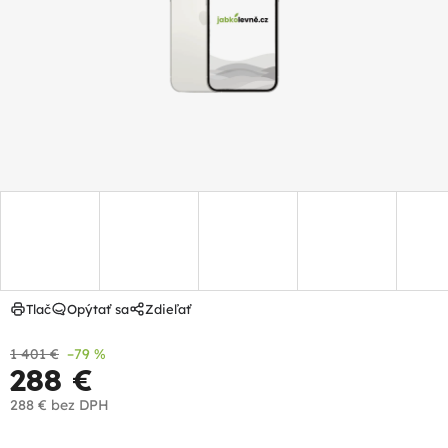
hviezdičiek.
Tlač
Opýtať sa
Zdieľať
1 401 €
–79 %
288 €
288 €
bez DPH
Jednotková