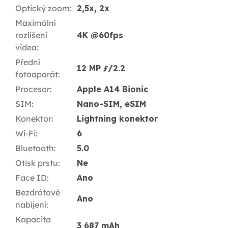
Optický zoom
:
2,5x, 2x
Maximální
rozlišení
4K @60fps
videa
:
Přední
12 MP ƒ/2.2
fotoaparát
:
Procesor
:
Apple A14 Bionic
SIM
:
Nano-SIM, eSIM
Konektor
:
Lightning konektor
Wi-Fi
:
6
Bluetooth
:
5.0
Otisk prstu
:
Ne
Face ID
:
Ano
Bezdrátové
Ano
nabíjení
:
Kapacita
3 687 mAh