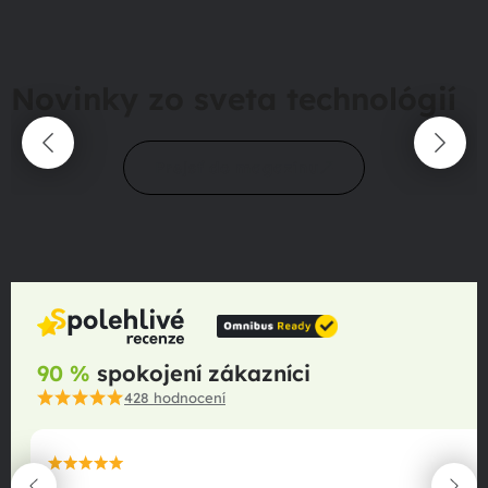
Novinky zo sveta technológií
Prejsť do magazínu
90 %
spokojení zákazníci
428
hodnocení
maximální spokojenost