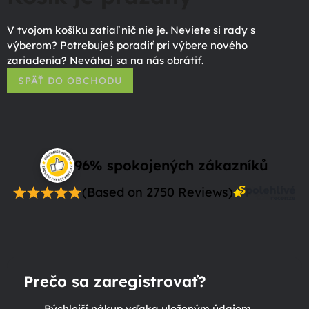
V tvojom košíku zatiaľ nič nie je. Neviete si rady s
výberom? Potrebuješ poradiť pri výbere nového
zariadenia? Neváhaj sa na nás obrátiť.
SPÄŤ DO OBCHODU
96% spokojených zákazníků
(Based on 2750 Reviews)
Prečo sa zaregistrovať?
Rýchlejší nákup vďaka uloženým údajom