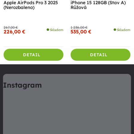
Apple AirPods Pro 3 2025
iPhone 15 128GB (Stav A)
(Nerozbaleno)
Růžová
267,00 €
1 236,00 €
Skladem
Skladem
226,00 €
535,00 €
DETAIL
DETAIL
Z
á
Instagram
p
ä
t
i
e