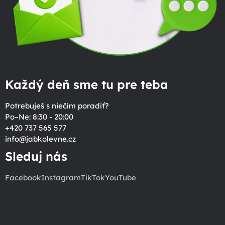
Každý deň sme tu pre teba
Potrebuješ s niečím poradiť?
Po–Ne: 8:30 - 20:00
+420 737 565 577
info
@
jabkolevne.cz
Sleduj nás
Facebook
Instagram
TikTok
YouTube