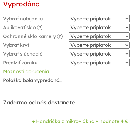
Vyprodáno
cena:
Vybrať nabíjačku
Aplikovať sklo
?
Ochranné sklo kamery
?
Vybrať kryt
Vybrať slúchadlá
Predĺžiť záruku
Možnosti doručenia
Položka bola vypredaná…
Zadarmo od nás dostanete
+ Handrička z mikrovlákna
v hodnote 4 €