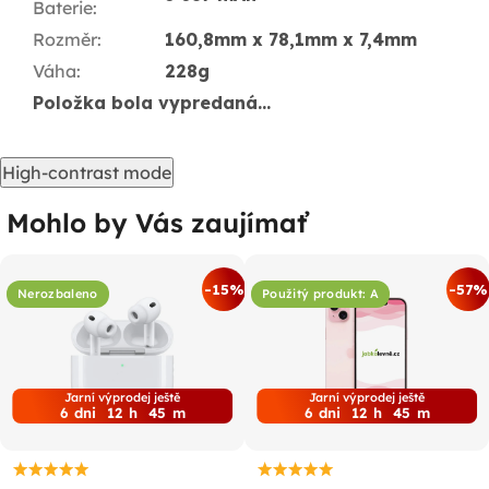
Baterie
:
Rozměr
:
160,8mm x 78,1mm x 7,4mm
Váha
:
228g
Položka bola vypredaná…
High-contrast mode
Mohlo by Vás zaujímať
-15%
-57%
Nerozbaleno
Použitý produkt: A
Jarní výprodej ještě
Jarní výprodej ještě
6
dni
12
h
45
m
6
dni
12
h
45
m