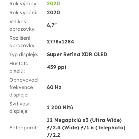
Rok výroby
:
2020
Rok vydání
:
2020
Velikost
6,7"
obrazovky
:
Rozlišení
2778x1284
obrazovky
:
Typ displeje
:
Super Retina XDR OLED
Hustota
459 ppi
pixelů
:
Obnovovací
frekvence
60 Hz
displeje
:
Svítivost
1 200 Nitů
displeje
:
12 Megapixlů x3 (Ultra Wide)
Fotoaparát
:
ƒ/2.4 (Wide) ƒ/1.6 (Telephoto)
ƒ/2.2