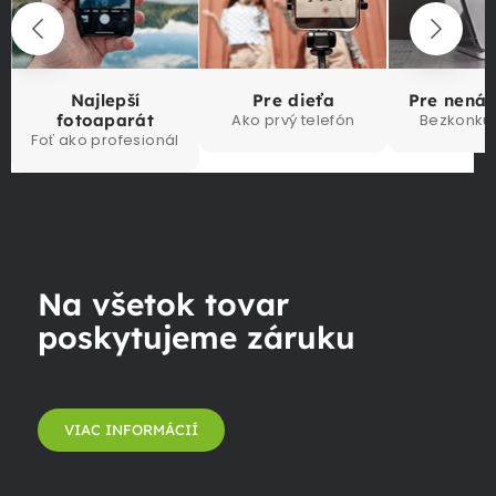
Najlepší
Pre dieťa
Pre nená
fotoaparát
Ako prvý telefón
Bezkonku
Foť ako profesionál
Na všetok tovar
poskytujeme záruku
VIAC INFORMÁCIÍ