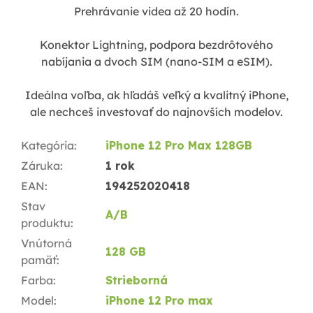
Prehrávanie videa až 20 hodín.
Konektor Lightning, podpora bezdrôtového
nabíjania a dvoch SIM (nano-SIM a eSIM).
Ideálna voľba, ak hľadáš veľký a kvalitný iPhone,
ale nechceš investovať do najnovších modelov.
Kategória
:
iPhone 12 Pro Max 128GB
Záruka
:
1 rok
EAN
:
194252020418
Stav
A/B
produktu
:
Vnútorná
128 GB
pamäť
:
Farba
:
Strieborná
Model
:
iPhone 12 Pro max