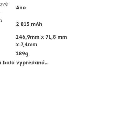
ové
Ano
:
a
2 815 mAh
146,9mm x 71,8 mm
x 7,4mm
189g
a bola vypredaná…