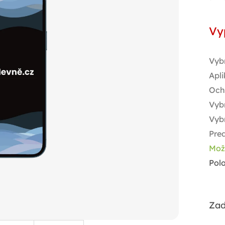
Jed
cen
Vy
Vyb
Apli
Och
Vybr
Vyb
Pred
Mož
Pol
Zad