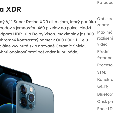
Fotoapa
na XDR
Optický
ný 6,1" Super Retina XDR displejom, ktorý ponúka
zoom
:
0 bodov s jemnosťou 460 pixelov na palec. Medzi
Maximál
podpora HDR 10 a Dolby Vison, maximálny jas 800
rozlišení
 ohromný kontrastný pomer 2 000 000 : 1. Celú
videa
:
ciálne vyvinuté sklo nazvané Ceramic Shield.
Přední
obnú odolnosť proti poškodeniu pri páde.
fotoapa
Proceso
SIM
:
Konekto
Wi-Fi
:
Bluetoo
Otisk pr
Face ID