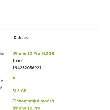
Diskusia
ia
:
iPhone 12 Pro 512GB
1 rok
194252036921
A
u
:
ná
512 GB
Tichomorská modrá
iPhone 12 Pro