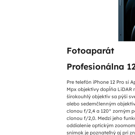
Fotoaparát
Profesionálna 1
Pre telefón iPhone 12 Pro si A
Mpx objektívy dopĺňa LiDAR n
širokouhlý objektív sa pýši sv
alebo sedemčlenným objektív
clonou f/2,4 a 120° zorným poľ
clonou f/2,0. Medzi jeho funk
oddialenie optickým zoomom 
snímok je poznateľný aj pri z