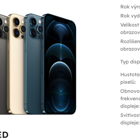
Rok výr
Rok vyd
Velikost
obrazov
Rozlišen
obrazov
Typ disp
Hustota
pixelů
:
Obnovo
frekven
displeje
:
Svítivos
displeje
:
ED