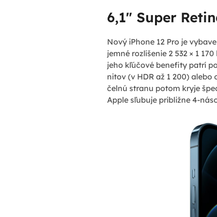
6,1" Super Reti
Nový iPhone 12 Pro je vybave
jemné rozlíšenie 2 532 × 1 17
jeho kľúčové benefity patrí 
nitov (v HDR až 1 200) alebo
čelnú stranu potom kryje špe
Apple sľubuje približne 4-nás