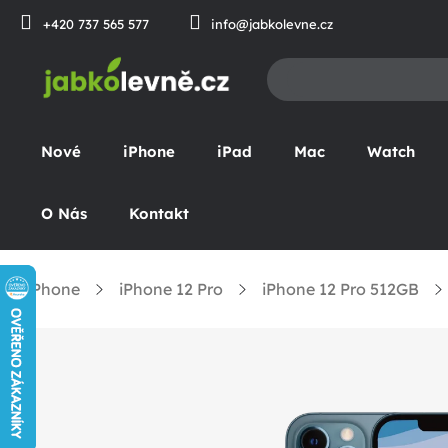
Prejsť
+420 737 565 577
info@jabkolevne.cz
na
obsah
Nové
iPhone
iPad
Mac
Watch
O Nás
Kontakt
iPhone
iPhone 12 Pro
iPhone 12 Pro 512GB
omov