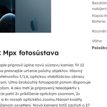
Bezdrát
nabíjení
Kapacit
Baterie
:
Rozměr
:
Váha
:
Položk
2 Mpx fotosústava
pple pripravil úplne novú sústavu kamier. Tri 12
a presnejšie určenie polohy objektov. Hlavný
etelnosťou f/1,6, optickou stabilizáciou obrazu
om. Ultra širokouhlý fotoaparát potom disponuje
om. A ako tretí je pripravený teleobjektív s
cie patrí 2× priblíženie optickým zoomom, 2×
a 4× rozsah optického zoomu.Nárast kvality
níženom osvetlení. Nová kamera totiž zachytí o 27