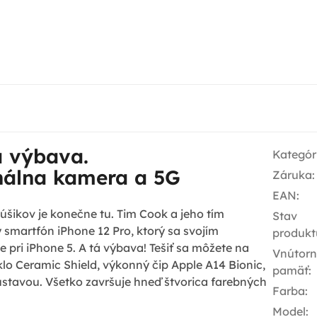
 výbava.
Kategór
nálna kamera a 5G
Záruka
:
EAN
:
úšikov je konečne tu. Tim Cook a jeho tím
Stav
 smartfón iPhone 12 Pro, ktorý sa svojím
produkt
e pri iPhone 5. A tá výbava! Tešiť sa môžete na
Vnútor
lo Ceramic Shield, výkonný čip Apple A14 Bionic,
pamäť
:
ústavou. Všetko završuje hneď štvorica farebných
Farba
:
Model
: