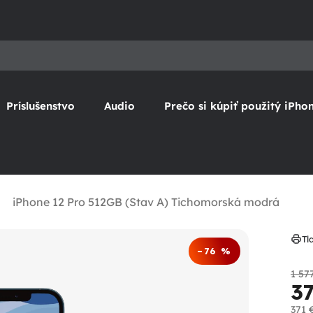
Príslušenstvo
Audio
Prečo si kúpiť použitý iPho
iPhone 12 Pro 512GB (Stav A) Tichomorská modrá
Tl
–76 %
1 57
3
371 