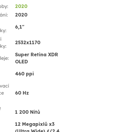
oby
:
2020
ání
:
2020
6,1"
ky
:
í
2532x1170
ky
:
Super Retina XDR
leje
:
OLED
460 ppi
vací
ce
60 Hz
t
1 200 Nitů
12 Megapixlů x3
(Ultra Wide) ƒ/2.4