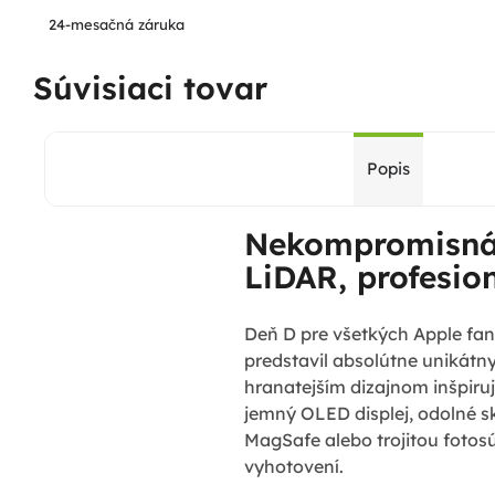
24-mesačná záruka
Súvisiaci tovar
Popis
Nekompromisná
LiDAR, profesio
Deň D pre všetkých Apple fan
predstavil absolútne unikátny
hranatejším dizajnom inšpiruj
jemný OLED displej, odolné sk
MagSafe alebo trojitou fotos
vyhotovení.