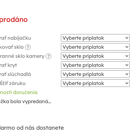
notková
a:
prodáno
rať nabíjačku
kovať sklo
?
ranné sklo kamery
?
ať kryt
rať slúchadlá
ĺžiť záruku
nosti doručenia
ožka bola vypredaná…
armo od nás dostanete