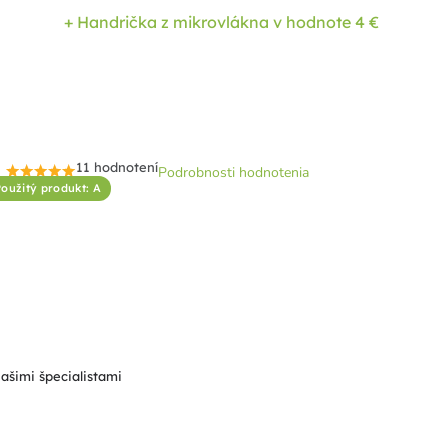
+ Handrička z mikrovlákna
v hodnote 4 €
11 hodnotení
Podrobnosti hodnotenia
Priemerné
oužitý produkt: A
hodnotenie
produktu
je
4,5
z
5
hviezdičiek.
našimi špecialistami