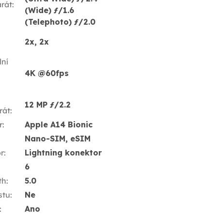
rát
:
(Wide) ƒ/1.6
(Telephoto) ƒ/2.0
2x, 2x
ní
4K @60fps
12 MP ƒ/2.2
rát
:
r
:
Apple A14 Bionic
Nano-SIM, eSIM
r
:
Lightning konektor
6
th
:
5.0
stu
:
Ne
:
Ano