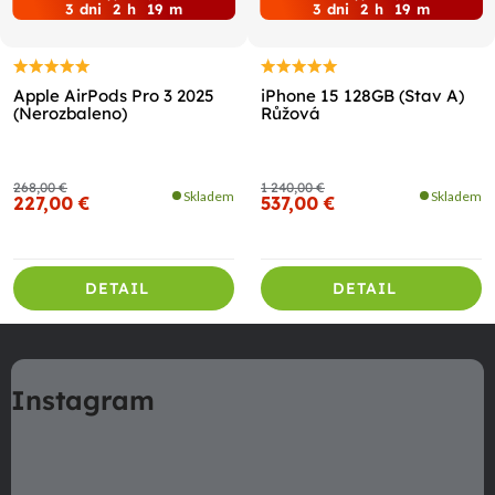
3
dni
2
h
19
m
3
dni
2
h
19
m
Apple AirPods Pro 3 2025
iPhone 15 128GB (Stav A)
(Nerozbaleno)
Růžová
268,00 €
1 240,00 €
Skladem
Skladem
227,00 €
537,00 €
DETAIL
DETAIL
Z
á
Instagram
p
ä
t