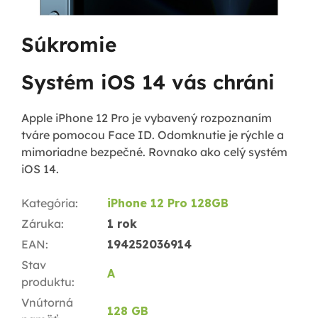
Súkromie
Systém iOS 14 vás chráni
Apple iPhone 12 Pro je vybavený rozpoznaním
tváre pomocou Face ID. Odomknutie je rýchle a
mimoriadne bezpečné. Rovnako ako celý systém
iOS 14.
Kategória
:
iPhone 12 Pro 128GB
Záruka
:
1 rok
EAN
:
194252036914
Stav
A
produktu
:
Vnútorná
128 GB