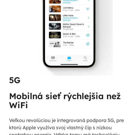
5G
Mobilná sieť rýchlejšia než
WiFi
Veľkou revolúciou je integrovaná podpora 5G, pre
ktorú Apple využíva svoj vlastný čip s nízkou
spotrebou energie. Vďaka tomu má technológiu