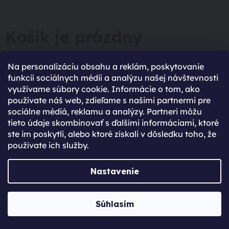
Košík je prázdny
V tvojom košíku zatiaľ nič nie je. Neviete si rady s
Na personalizáciu obsahu a reklám, poskytovanie
výberom? Potrebuješ poradiť pri výbere nového
funkcií sociálnych médií a analýzu našej návštevnosti
zariadenia? Neváhaj sa na nás obrátiť.
využívame súbory cookie. Informácie o tom, ako
používate náš web, zdieľame s našimi partnermi pre
SPÄŤ DO OBCHODU
sociálne médiá, reklamu a analýzy. Partneri môžu
tieto údaje skombinovať s ďalšími informáciami, ktoré
ste im poskytli, alebo ktoré získali v dôsledku toho, že
používate ich služby.
96% spokojených zákazníků
Nastavenie
(Based on 2750 Reviews)
Súhlasím