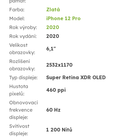
pamäť
:
Farba
:
Zlatá
Model
:
iPhone 12 Pro
Rok výroby
:
2020
Rok vydání
:
2020
Velikost
6,1"
obrazovky
:
Rozlišení
2532x1170
obrazovky
:
Typ displeje
:
Super Retina XDR OLED
Hustota
460 ppi
pixelů
:
Obnovovací
frekvence
60 Hz
displeje
:
Svítivost
1 200 Nitů
displeje
: