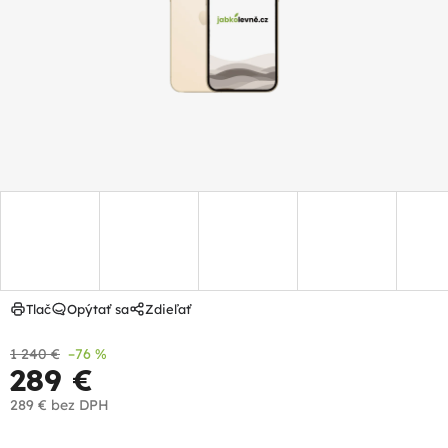
hviezdičiek.
Tlač
Opýtať sa
Zdieľať
1 240 €
–76 %
289 €
289 €
bez DPH
Jednotková