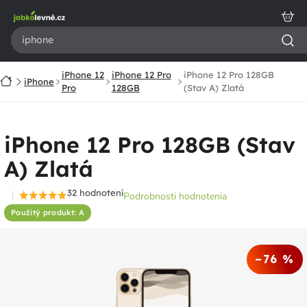
Prejsť
na
obsah
iPhone 12
iPhone 12 Pro
iPhone 12 Pro 128GB
Domov
iPhone
Pro
128GB
(Stav A) Zlatá
iPhone 12 Pro 128GB (Stav
A) Zlatá
32 hodnotení
Podrobnosti hodnotenia
Priemerné
Použitý produkt: A
hodnotenie
produktu
je
–76 %
4,6
z
5