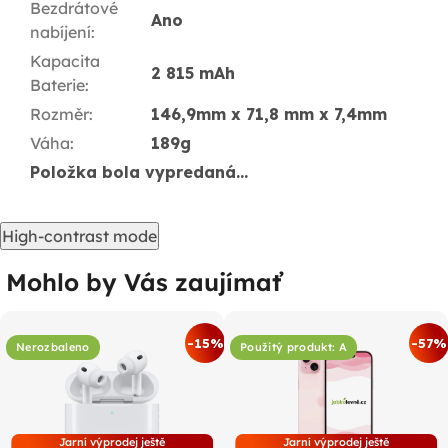
Bezdrátové
Ano
nabíjení
:
Kapacita
2 815 mAh
Baterie
:
Rozměr
:
146,9mm x 71,8 mm x 7,4mm
Váha
:
189g
Položka bola vypredaná…
High-contrast mode
Mohlo by Vás zaujímať
-15%
-57%
Nerozbaleno
Použitý produkt: A
Jarní výprodej ještě
Jarní výprodej ještě