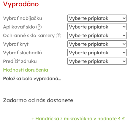
Vyprodáno
cena:
Vybrať nabíjačku
Aplikovať sklo
?
Ochranné sklo kamery
?
Vybrať kryt
Vybrať slúchadlá
Predĺžiť záruku
Možnosti doručenia
Položka bola vypredaná…
Zadarmo od nás dostanete
+ Handrička z mikrovlákna
v hodnote 4 €