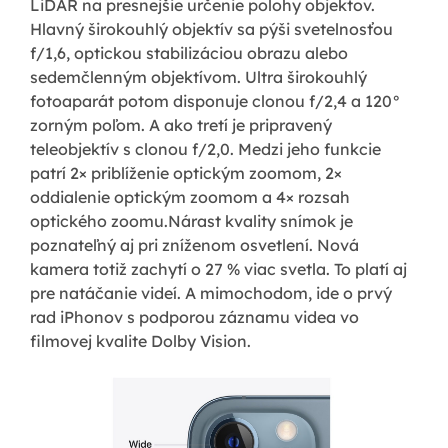
LiDAR na presnejšie určenie polohy objektov.
Hlavný širokouhlý objektív sa pýši svetelnosťou
f/1,6, optickou stabilizáciou obrazu alebo
sedemčlenným objektívom. Ultra širokouhlý
fotoaparát potom disponuje clonou f/2,4 a 120°
zorným poľom. A ako tretí je pripravený
teleobjektív s clonou f/2,0. Medzi jeho funkcie
patrí 2× priblíženie optickým zoomom, 2×
oddialenie optickým zoomom a 4× rozsah
optického zoomu.Nárast kvality snímok je
poznateľný aj pri zníženom osvetlení. Nová
kamera totiž zachytí o 27 % viac svetla. To platí aj
pre natáčanie videí. A mimochodom, ide o prvý
rad iPhonov s podporou záznamu videa vo
filmovej kvalite Dolby Vision.