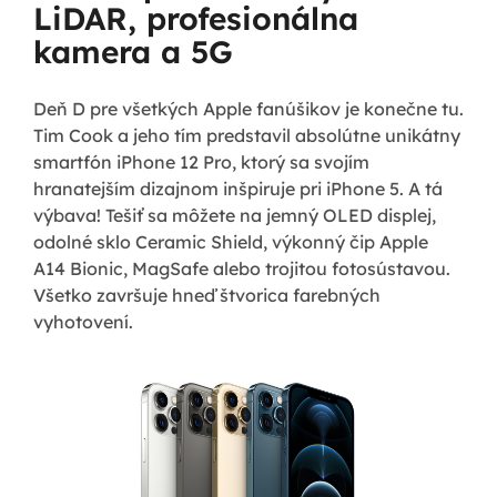
LiDAR, profesionálna
kamera a 5G
Deň D pre všetkých Apple fanúšikov je konečne tu.
Tim Cook a jeho tím predstavil absolútne unikátny
smartfón iPhone 12 Pro, ktorý sa svojím
hranatejším dizajnom inšpiruje pri iPhone 5. A tá
výbava! Tešiť sa môžete na jemný OLED displej,
odolné sklo Ceramic Shield, výkonný čip Apple
A14 Bionic, MagSafe alebo trojitou fotosústavou.
Všetko završuje hneď štvorica farebných
vyhotovení.