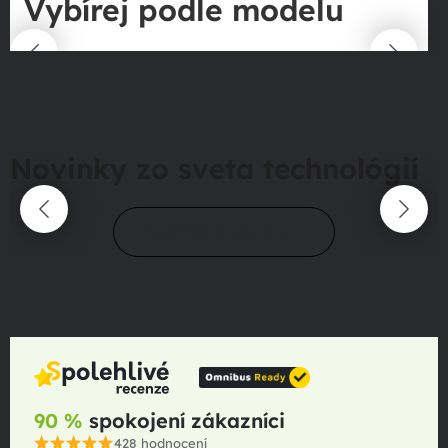
Vybírej podle modelu
Novinky zo sveta technológií
Prejsť do magazínu
90 %
spokojení zákazníci
428
hodnocení