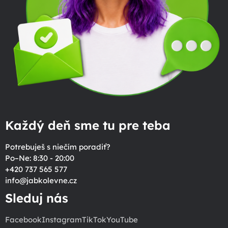
Každý deň sme tu pre teba
Potrebuješ s niečím poradiť?
Po–Ne: 8:30 - 20:00
+420 737 565 577
info
@
jabkolevne.cz
Sleduj nás
Facebook
Instagram
TikTok
YouTube