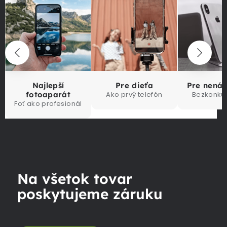
Najlepší
Pre dieťa
Pre nená
fotoaparát
Ako prvý telefón
Bezkonku
Foť ako profesionál
Na všetok tovar
poskytujeme záruku