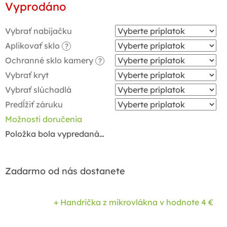
Vyprodáno
cena:
Vybrať nabíjačku
Aplikovať sklo
?
Ochranné sklo kamery
?
Vybrať kryt
Vybrať slúchadlá
Predĺžiť záruku
Možnosti doručenia
Položka bola vypredaná…
Zadarmo od nás dostanete
+ Handrička z mikrovlákna
v hodnote 4 €