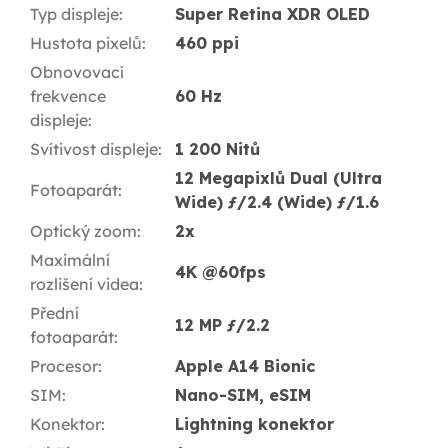
Typ displeje
:
Super Retina XDR OLED
Hustota pixelů
:
460 ppi
Obnovovací
frekvence
60 Hz
displeje
:
Svítivost displeje
:
1 200 Nitů
12 Megapixlů Dual (Ultra
Fotoaparát
:
Wide) ƒ/2.4 (Wide) ƒ/1.6
Optický zoom
:
2x
Maximální
4K @60fps
rozlišení videa
:
Přední
12 MP ƒ/2.2
fotoaparát
:
Procesor
:
Apple A14 Bionic
SIM
:
Nano-SIM, eSIM
Konektor
:
Lightning konektor