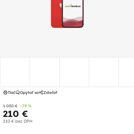
hviezdičiek.
Tlač
Opýtať sa
Zdieľať
1 030 €
–79 %
210 €
210 €
bez DPH
Jednotková