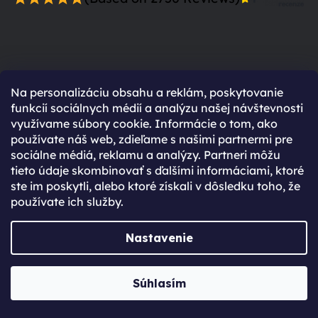
Prečo sa zaregistrovať?
Na personalizáciu obsahu a reklám, poskytovanie
funkcií sociálnych médií a analýzu našej návštevnosti
Rýchlejší nákup vďaka uloženým údajom
využívame súbory cookie. Informácie o tom, ako
používate náš web, zdieľame s našimi partnermi pre
Prehľad o stave objednávky
sociálne médiá, reklamu a analýzy. Partneri môžu
Kompletná história objednávok
tieto údaje skombinovať s ďalšími informáciami, ktoré
Špeciálne akcie, novinky a zľavy pre
ste im poskytli, alebo ktoré získali v dôsledku toho, že
používate ich služby.
registrovaných
Už máte vytvorený účet?
Nastavenie
Prihláste sa
Súhlasím
Prihlásiť sa