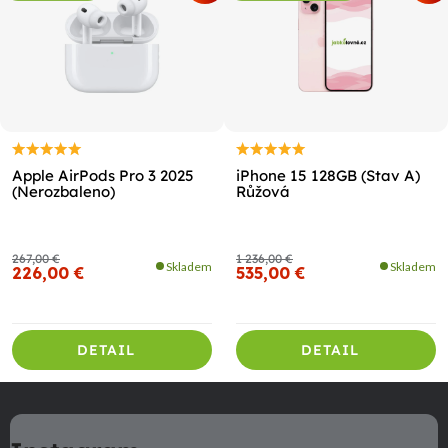
Apple AirPods Pro 3 2025
iPhone 15 128GB (Stav A)
(Nerozbaleno)
Růžová
267,00 €
1 236,00 €
Skladem
Skladem
226,00 €
535,00 €
DETAIL
DETAIL
Z
á