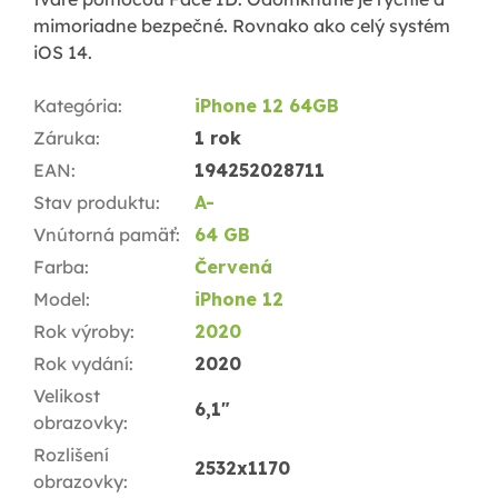
mimoriadne bezpečné. Rovnako ako celý systém
iOS 14.
Kategória
:
iPhone 12 64GB
Záruka
:
1 rok
EAN
:
194252028711
Stav produktu
:
A-
Vnútorná pamäť
:
64 GB
Farba
:
Červená
Model
:
iPhone 12
Rok výroby
:
2020
Rok vydání
:
2020
Velikost
6,1"
obrazovky
:
Rozlišení
2532x1170
obrazovky
: