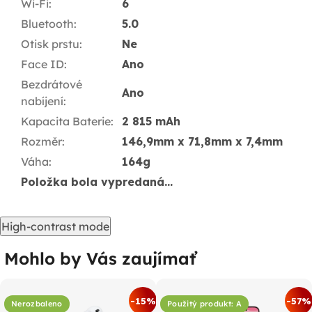
Wi-Fi
:
6
Bluetooth
:
5.0
Otisk prstu
:
Ne
Face ID
:
Ano
Bezdrátové
Ano
nabíjení
:
Kapacita Baterie
:
2 815 mAh
Rozměr
:
146,9mm x 71,8mm x 7,4mm
Váha
:
164g
Položka bola vypredaná…
High-contrast mode
Mohlo by Vás zaujímať
-15%
-57%
Nerozbaleno
Použitý produkt: A