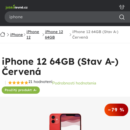
Prejsť
na
obsah
iPhone
iPhone 12
iPhone 12 64GB (Stav A-)
Domov
iPhone
12
64GB
Červená
iPhone 12 64GB (Stav A-)
Červená
21 hodnotení
Podrobnosti hodnotenia
Priemerné
Použitý produkt: A-
hodnotenie
produktu
je
–79 %
4,8
z
5