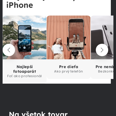
iPhone
Najlepší
Pre dieťa
Pre nená
fotoaparát
Ako prvý telefón
Bezkonku
Foť ako profesionál
Na všetok tovar