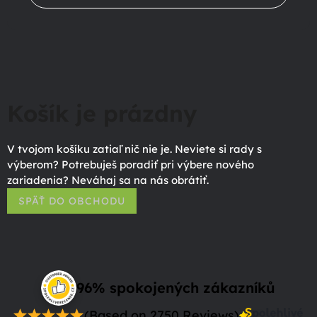
Košík je prázdny
V tvojom košíku zatiaľ nič nie je. Neviete si rady s
výberom? Potrebuješ poradiť pri výbere nového
zariadenia? Neváhaj sa na nás obrátiť.
SPÄŤ DO OBCHODU
96% spokojených zákazníků
(Based on 2750 Reviews)