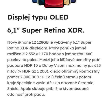
Displej typu OLED
6,1" Super Retina XDR.
Nový iPhone 12 128GB je vybavený 6,1“ Super
Retina XDR displejom, ktorý ponúka jemné
rozlíšenie 2 532 × 1 170 bodov s jemnosťou 460
pixelov na palec. Medzi jeho kľúčové benefity patrí
podpora HDR 10 a Dolby Vison, maximálny jas 625
nitov (v HDR až 1 200), alebo ohromný kontrastný
pomer 2 000 000 : 1. Celú čelnú stranu potom
kryje špeciálne vyvinuté sklo nazvané Ceramic
Shield. Apple sľubuje približne štvornásobnú
odolnosť proti pádu.