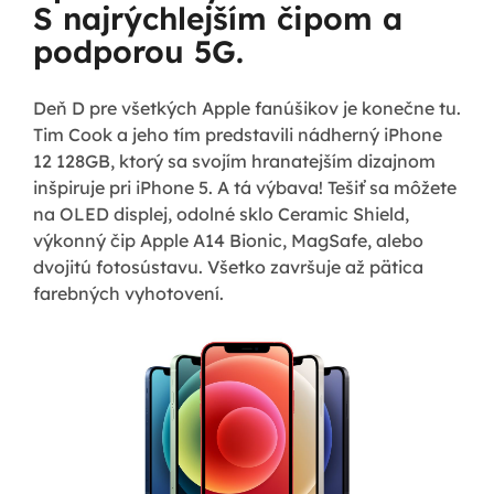
S najrýchlejším čipom a
podporou 5G.
Deň D pre všetkých Apple fanúšikov je konečne tu.
Tim Cook a jeho tím predstavili nádherný iPhone
12 128GB, ktorý sa svojím hranatejším dizajnom
inšpiruje pri iPhone 5. A tá výbava! Tešiť sa môžete
na OLED displej, odolné sklo Ceramic Shield,
výkonný čip Apple A14 Bionic, MagSafe, alebo
dvojitú fotosústavu. Všetko završuje až pätica
farebných vyhotovení.