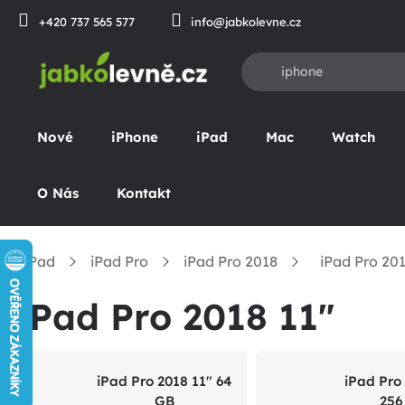
Prejsť
+420 737 565 577
info@jabkolevne.cz
na
obsah
Nové
iPhone
iPad
Mac
Watch
O Nás
Kontakt
iPad
iPad Pro
iPad Pro 2018
iPad Pro 201
omov
iPad Pro 2018 11"
iPad Pro 2018 11" 64
iPad Pro
GB
256