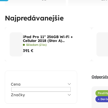
Najpredávanejšie
iPad Pro 11" 256GB Wi-Fi +
Cellular 2018 (Stav A)
Strieborná
Skladom
(2 ks)
391 €
B
R
Odporúč
o
a
Cena
V
č
d
ý
n
Použitý
Značky
e
p
+ Darč
ý
n
i