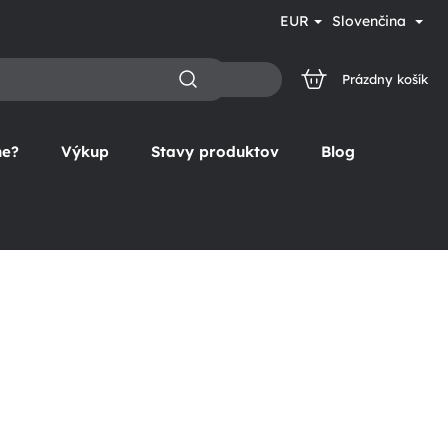
EUR
Slovenčina
Prázdny košík
NÁKUPNÝ
KOŠÍK
ne?
Výkup
Stavy produktov
Blog