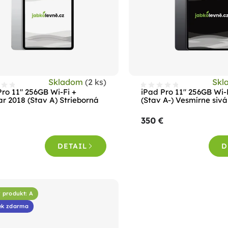
Skladom
(2 ks)
Skl
Pro 11" 256GB Wi-Fi +
iPad Pro 11" 256GB Wi-
ar 2018 (Stav A) Strieborná
(Stav A-) Vesmírne sivá
350 €
DETAIL
D
 produkt: A
ek zdarma