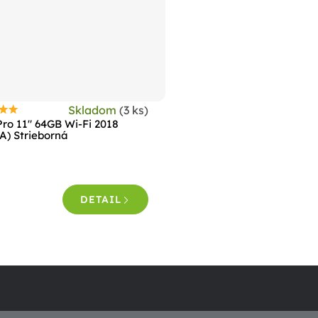
Skladom
(3 ks)
riemerné
Pro 11" 64GB Wi-Fi 2018
odnotenie
 A) Strieborná
roduktu
e
,8
DETAIL
viezdičiek.