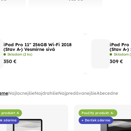
iPad Pro 11" 256GB Wi-Fi 2018
iPad Pro
(Stav A-) Vesmírne sivá
(Stav A-)
Skladom
(2 ks)
Skladom
(
350 €
309 €
ame
Najlacnejšie
Najdrahšie
Najpredávanejšie
Abecedne
 produkt: A
Použitý produkt: A-
ek zdarma
+ Darček zdarma