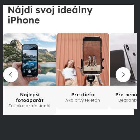
Nájdi svoj ideálny
iPhone
Najlepší
Pre dieťa
Pre nená
fotoaparát
Ako prvý telefón
Bezkonku
Foť ako profesionál