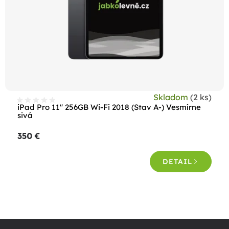
Skladom
(2 ks)
iPad Pro 11" 256GB Wi-Fi 2018 (Stav A-) Vesmírne
sivá
350 €
DETAIL
O
v
Z