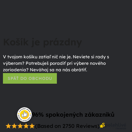
Košík je prázdny
V tvojom košíku zatiaľ nič nie je. Neviete si rady s
výberom? Potrebuješ poradiť pri výbere nového
zariadenia? Neváhaj sa na nás obrátiť.
SPÄŤ DO OBCHODU
96% spokojených zákazníků
(Based on 2750 Reviews)