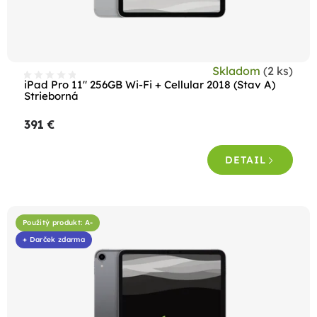
u
k
t
Skladom
(2 ks)
o
iPad Pro 11" 256GB Wi-Fi + Cellular 2018 (Stav A)
Strieborná
v
391 €
DETAIL
Použitý produkt: A-
+ Darček zdarma