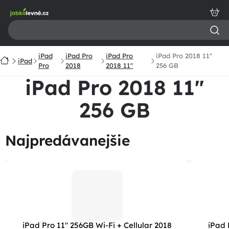
Prejsť
na
obsah
iPad
iPad Pro
iPad Pro
iPad Pro 2018 11"
Domov
iPad
Pro
2018
2018 11"
256 GB
iPad Pro 2018 11"
256 GB
Najpredávanejšie
iPad Pro 11" 256GB Wi-Fi + Cellular 2018
iPad 