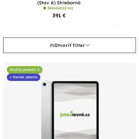
(Stav A) Strieborná
Skladom
(2 ks)
391 €
Otvoriť filter
V
ý
Použitý produkt: A
+ Darček zdarma
p
i
s
p
r
o
d