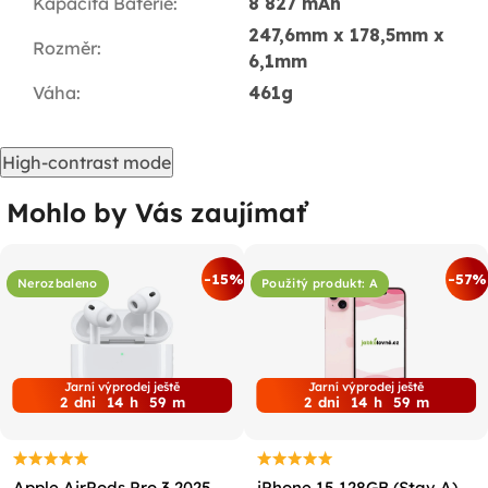
Kapacita Baterie
:
8 827 mAh
247,6mm x 178,5mm x
Rozměr
:
6,1mm
Váha
:
461g
High-contrast mode
Mohlo by Vás zaujímať
-15%
-57%
Nerozbaleno
Použitý produkt: A
Jarní výprodej ještě
Jarní výprodej ještě
2
dni
14
h
59
m
2
dni
14
h
59
m
Apple AirPods Pro 3 2025
iPhone 15 128GB (Stav A)