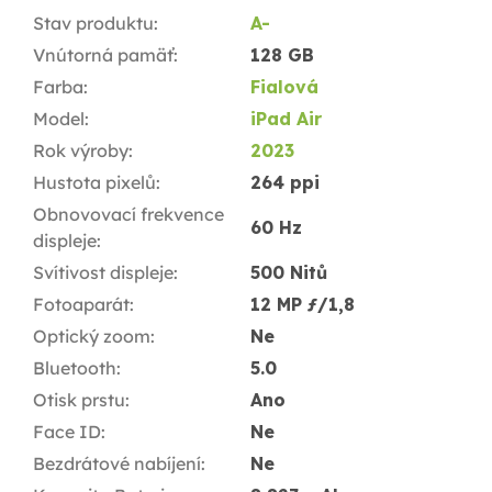
Stav produktu
:
A-
Vnútorná pamäť
:
128 GB
Farba
:
Fialová
Model
:
iPad Air
Rok výroby
:
2023
Hustota pixelů
:
264 ppi
Obnovovací frekvence
60 Hz
displeje
:
Svítivost displeje
:
500 Nitů
Fotoaparát
:
12 MP ƒ/1,8
Optický zoom
:
Ne
Bluetooth
:
5.0
Otisk prstu
:
Ano
Face ID
:
Ne
Bezdrátové nabíjení
:
Ne