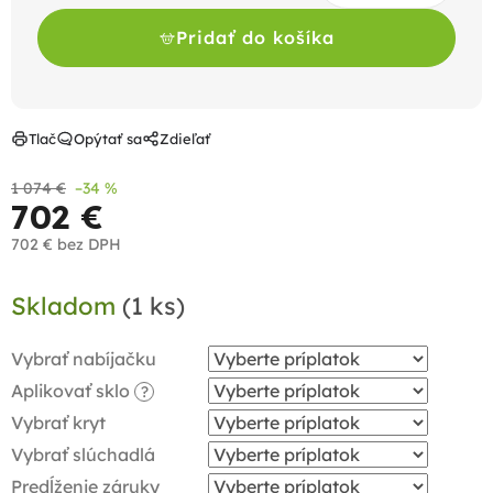
Pridať do košíka
Tlač
Opýtať sa
Zdieľať
1 074 €
–34 %
702 €
702 €
bez DPH
Jednotková
Skladom
(1 ks)
cena:
Vybrať nabíjačku
Aplikovať sklo
?
Vybrať kryt
Vybrať slúchadlá
Predĺženie záruky