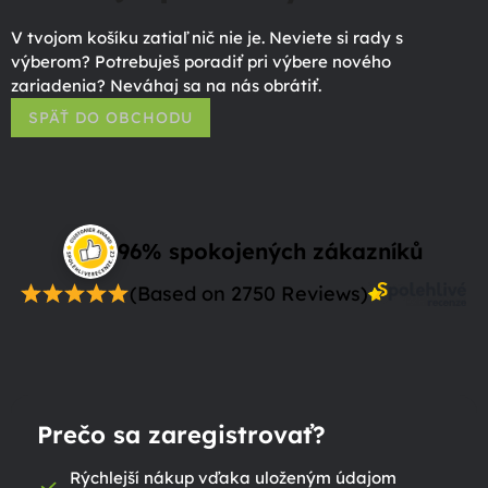
V tvojom košíku zatiaľ nič nie je. Neviete si rady s
výberom? Potrebuješ poradiť pri výbere nového
zariadenia? Neváhaj sa na nás obrátiť.
SPÄŤ DO OBCHODU
96% spokojených zákazníků
(Based on 2750 Reviews)
Prečo sa zaregistrovať?
Rýchlejší nákup vďaka uloženým údajom