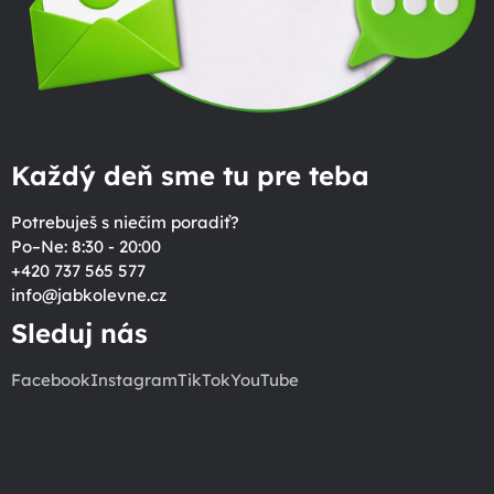
Každý deň sme tu pre teba
Potrebuješ s niečím poradiť?
Po–Ne: 8:30 - 20:00
+420 737 565 577
info
@
jabkolevne.cz
Sleduj nás
Facebook
Instagram
TikTok
YouTube