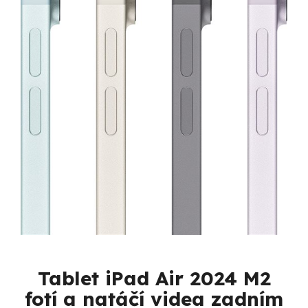
Tablet
iPad Air 2024 M2
fotí a natáčí videa
zadním