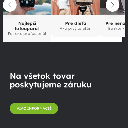
Najlepší
Pre dieťa
Pre nená
fotoaparát
Ako prvý telefón
Bezkonku
Foť ako profesionál
Na všetok tovar
poskytujeme záruku
VIAC INFORMÁCIÍ