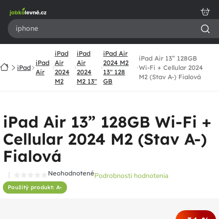
Prejsť
na
obsah
iPad
iPad
iPad Air
iPad Air 13” 128GB
iPad
Air
Air
2024 M2
Domov
iPad
Wi-Fi + Cellular 2024
Air
2024
2024
13" 128
M2 (Stav A-) Fialová
M2
M2 13"
GB
iPad Air 13” 128GB Wi-Fi +
Cellular 2024 M2 (Stav A-)
Fialová
Neohodnotené
Podrobnosti hodnotenia
Priemerné
Použitý produkt: A-
hodnotenie
produktu
je