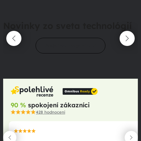
Novinky zo sveta technológií
Prejsť do magazínu
90 %
spokojení zákazníci
428
hodnocení
maximální spokojenost