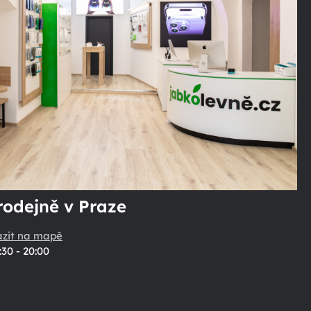
rodejně v Praze
azit na mapě
:30 - 20:00