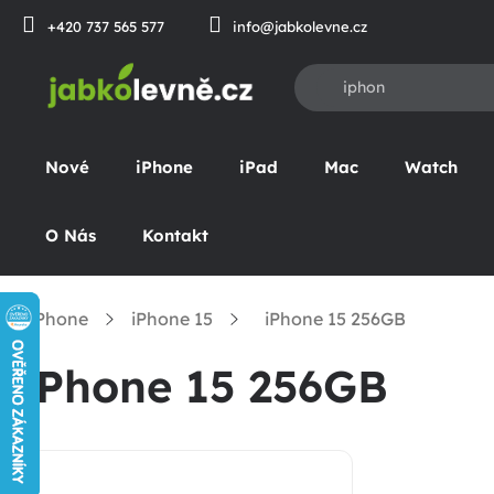
Přejít
+420 737 565 577
info@jabkolevne.cz
na
obsah
Nové
iPhone
iPad
Mac
Watch
O Nás
Kontakt
iPhone
iPhone 15
iPhone 15 256GB
omů
iPhone 15 256GB
P