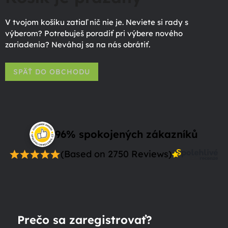
V tvojom košíku zatiaľ nič nie je. Neviete si rady s
výberom? Potrebuješ poradiť pri výbere nového
zariadenia? Neváhaj sa na nás obrátiť.
SPÄŤ DO OBCHODU
96% spokojených zákazníků
(Based on 2750 Reviews)
Prečo sa zaregistrovať?