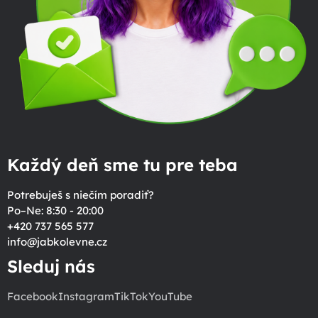
Každý deň sme tu pre teba
Potrebuješ s niečím poradiť?
Po–Ne: 8:30 - 20:00
+420 737 565 577
info
@
jabkolevne.cz
Sleduj nás
Facebook
Instagram
TikTok
YouTube