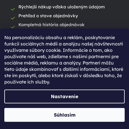
Rýchlejší nákup vďaka uloženým údajom
Prehľad o stave objednávky
Kompletná história objednávok
Špeciálne akcie, novinky a zľavy pre
Na personalizáciu obsahu a reklám, poskytovanie
registrovaných
funkcií sociálnych médií a analýzu našej návštevnosti
využívame súbory cookie. Informácie o tom, ako
Už máte vytvorený účet?
používate náš web, zdieľame s našimi partnermi pre
Prihláste sa
sociálne médiá, reklamu a analýzy. Partneri môžu
tieto údaje skombinovať s ďalšími informáciami, ktoré
ste im poskytli, alebo ktoré získali v dôsledku toho, že
Prihlásiť sa
používate ich služby.
Nastavenie
Súhlasím
Ešte nemáte účet?