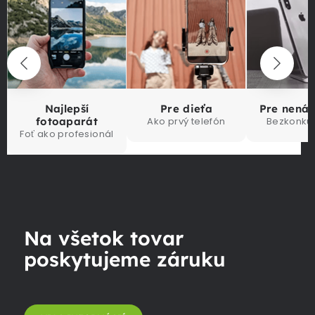
Najlepší
Pre dieťa
Pre nená
fotoaparát
Ako prvý telefón
Bezkonku
Foť ako profesionál
Na všetok tovar
poskytujeme záruku