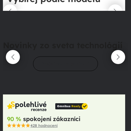
Novinky zo sveta technológií
Prejsť do magazínu
90 %
spokojení zákazníci
428
hodnocení