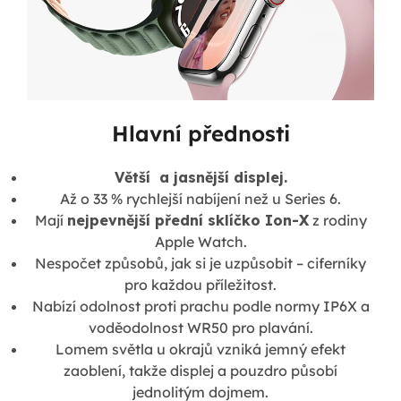
Hlavní přednosti
Větší a jasnější displej.
Až o 33 % rychlejší nabíjení než u Series 6.
Mají
nejpevnější přední sklíčko Ion-X
z rodiny
Apple Watch.
Nespočet způsobů, jak si je uzpůsobit – ciferníky
pro každou příležitost.
Nabízí odolnost proti prachu podle normy IP6X a
voděodolnost WR50 pro plavání.
Lomem světla u okrajů vzniká jemný efekt
zaoblení, takže displej a pouzdro působí
jednolitým dojmem.