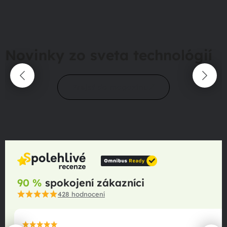
Novinky zo sveta technológií
Prejsť do magazínu
90 %
spokojení zákazníci
428
hodnocení