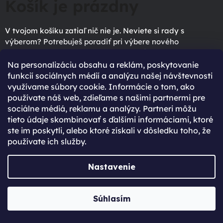
Košík je prázdny
V tvojom košíku zatiaľ nič nie je. Neviete si rady s
výberom? Potrebuješ poradiť pri výbere nového
zariadenia? Neváhaj sa na nás obrátiť.
Na personalizáciu obsahu a reklám, poskytovanie
SPÄŤ DO OBCHODU
funkcií sociálnych médií a analýzu našej návštevnosti
využívame súbory cookie. Informácie o tom, ako
používate náš web, zdieľame s našimi partnermi pre
sociálne médiá, reklamu a analýzy. Partneri môžu
tieto údaje skombinovať s ďalšími informáciami, ktoré
96% spokojených zákazníků
ste im poskytli, alebo ktoré získali v dôsledku toho, že
používate ich služby.
(Based on 2750 Reviews)
Nastavenie
Súhlasím
Prečo sa zaregistrovať?