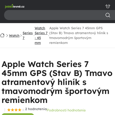
Prejsť
na
obsah
Watch
Apple Watch Series 7 45mm GPS
Series
Series 7
(Stav B) Tmavo atramentový hliník s
Domov
Watch
7
- 45
tmavomodrým športovým
mm
remienkom
Apple Watch Series 7
45mm GPS (Stav B) Tmavo
atramentový hliník s
tmavomodrým športovým
remienkom
2 hodnotenia
Podrobnosti hodnotenia
Priemerné