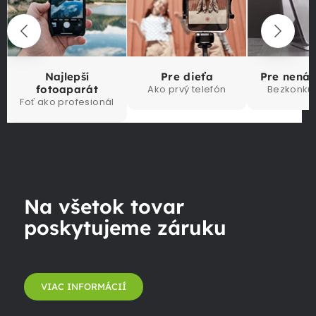
Najlepší
Pre dieťa
Pre nená
fotoaparát
Ako prvý telefón
Bezkonku
Foť ako profesionál
Na všetok tovar
poskytujeme záruku
VIAC INFORMÁCIÍ