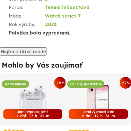
Farba
:
Temně inkoustová
Model
:
Watch series 7
Rok výroby
:
2021
Položka bola vypredaná…
High-contrast mode
Mohlo by Vás zaujímať
-15%
-57%
Nerozbaleno
Použitý produkt: A
Jarní výprodej ještě
Jarní výprodej ještě
2
dni
17
h
31
m
2
dni
17
h
31
m