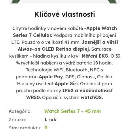
Klíčové vlastnosti
Chytré hodinky v novém kabátě –
Apple Watch
Series 7 Cellular.
Podpora mobilního připojení
LTE. Pouzdro o velikosti 41 mm.
Jasnější a větší
Alwas-on OLED Retina displej.
Saturace
kyslíkem – hladina kyslíku v krvi.
Měření EKG.
O 33
% rychlejší nabíjení a výdrž baterie 18 hodin.
Technologie
WiFi, Bluetooth, NFC s
podporou
Apple Pay
, GPS, Glonass, Galileo
.
Hlasový asistent
Apple Siri
. Odolnost proti
prachu podle normy
IP6X
a voděodolnost
WR50.
Operační systém
watchOS.
Kategória
:
Watch Series 7 - 45 mm
Záruka
:
1 rok
Stav produktu
:
B