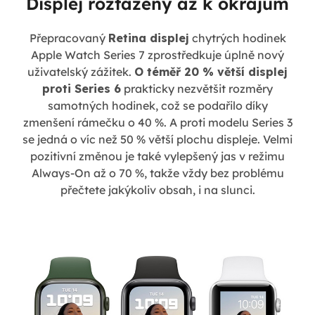
Displej roztažený až k okrajům
Přepracovaný
Retina displej
chytrých hodinek
Apple Watch Series 7 zprostředkuje úplně nový
uživatelský zážitek.
O téměř 20 % větší displej
proti Series 6
prakticky nezvětšit rozměry
samotných hodinek, což se podařilo díky
zmenšení rámečku o 40 %. A proti modelu Series 3
se jedná o víc než 50 % větší plochu displeje. Velmi
pozitivní změnou je také vylepšený jas v režimu
Always-On až o 70 %, takže vždy bez problému
přečtete jakýkoliv obsah, i na slunci.