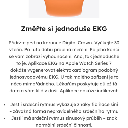
Změřte si jednoduše EKG
Přidržte prst na korunce Digital Crown. Vyčkejte 30
vteřin. Po tuto dobu probíhá měření. Po jeho konci
se vám zobrazí vyhodnocení. Ano, tak jednoduché
to je. Aplikace EKG na Apple Watch Series 7
dokáže vygenerovat elektrokardiogram podobný
jednosvodovému EKG. U tak malého zařízení je to
něco mimořádného. Lékařům poskytuje důležitá
data a vám klid v duši. Aplikace dokáže indikovat:
Jestli srdeční rytmus vykazuje znaky fibrilace síní
– závažná forma nepravidelného srdečního rytmu
Jestli má srdeční rytmus sinusový průběh – znak
normální srdeční činnosti.