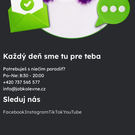
Každý deň sme tu pre teba
Potrebuješ s niečím poradiť?
Po–Ne: 8:30 - 20:00
+420 737 565 577
info
@
jabkolevne.cz
Sleduj nás
Facebook
Instagram
TikTok
YouTube