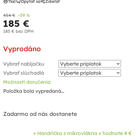
Tlač
Opýtať sa
Zdieľať
454 €
–59 %
185 €
185 €
bez DPH
Jednotková
Vyprodáno
cena:
Vybrať nabíjačku
Vybrať slúchadlá
Možnosti doručenia
Položka bola vypredaná…
Zadarmo od nás dostanete
+ Handrička z mikrovlákna
v hodnote 4 €