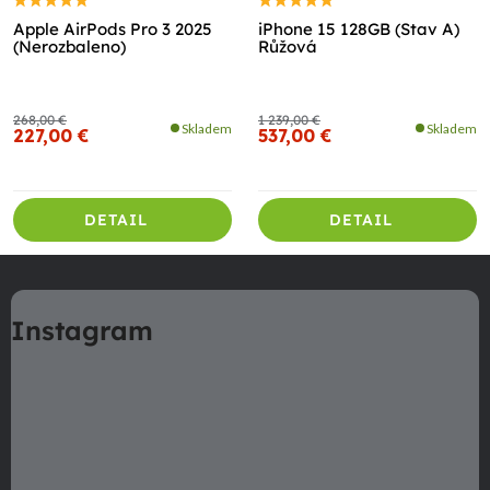
Apple AirPods Pro 3 2025
iPhone 15 128GB (Stav A)
(Nerozbaleno)
Růžová
268,00 €
1 239,00 €
Skladem
Skladem
227,00 €
537,00 €
DETAIL
DETAIL
Z
á
Instagram
p
ä
t
i
e