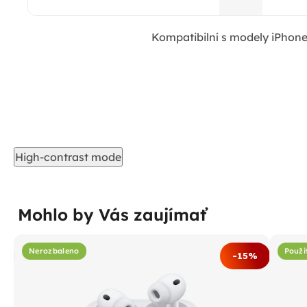
Kompatibilní s modely iPhone
High-contrast mode
Mohlo by Vás zaujímať
Nerozbaleno
Použi
%
-15%