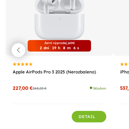
Jarní výprodej ještě
2
dni
19
h
8
m
4
s
Apple AirPods Pro 3 2025 (Nerozbaleno)
iPho
227,00 €
537
268,00 €
Skladem
DETAIL