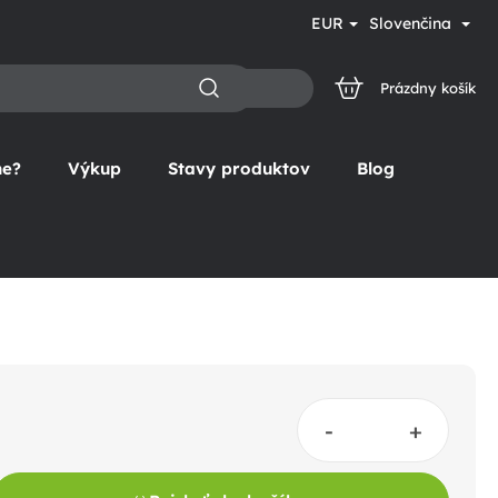
EUR
Slovenčina
Prázdny košík
NÁKUPNÝ
KOŠÍK
ne?
Výkup
Stavy produktov
Blog