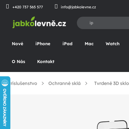
Prejsť
+420 737 565 577
info@jabkolevne.cz
na
obsah
Nové
iPhone
iPad
Mac
Watch
O Nás
Kontakt
Príslušenstvo
Ochranné sklá
Tvrdené 3D sklo
omov