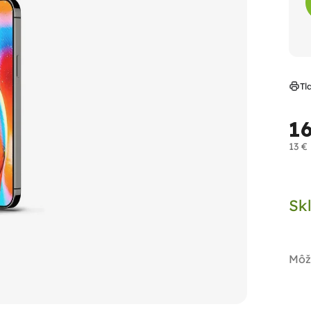
Tl
1
13 €
Jed
cen
Sk
Môž