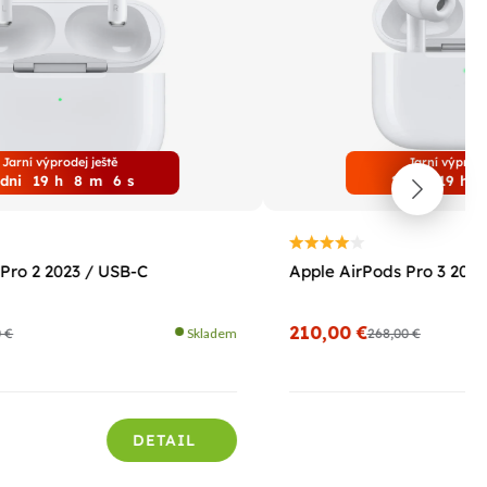
Jarní výprodej ještě
Jarní výprode
dni
19
h
8
m
4
s
2
dni
19
h
Pro 2 2023 / USB-C
Apple AirPods Pro 3 2025
210,00 €
0 €
Skladem
268,00 €
DETAIL