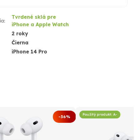
Tvrdené sklá pre
ia
:
iPhone a Apple Watch
2 roky
Čierna
iPhone 14 Pro
Použitý produkt: A-
-36%