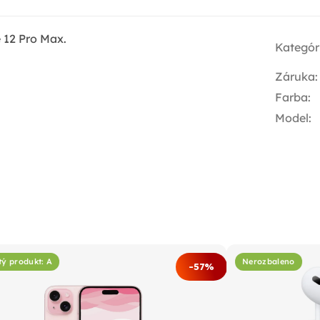
 12 Pro Max.
Kategór
Záruka
:
Farba
:
Model
:
tý produkt: A
Nerozbaleno
-57%