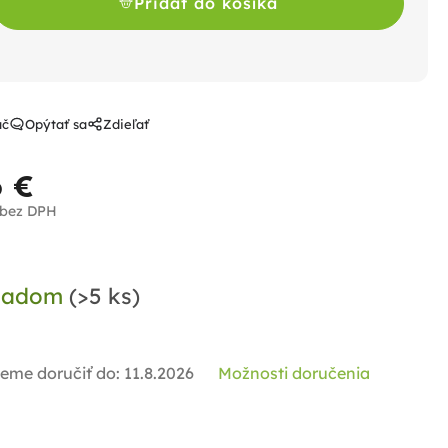
Pridať do košíka
ač
Opýtať sa
Zdieľať
6 €
 bez DPH
notková
a:
ladom
(>5 ks)
eme doručiť do:
11.8.2026
Možnosti doručenia