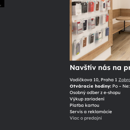
.
ů
Navštív nás na p
Vodičkova 10, Praha 1
Zobr
Otváracie hodiny:
Po – Ne: 
Osobný odber z e-shopu
Výkup zariadení
Platba kartou
Servis a reklamácie
Viac o predajni