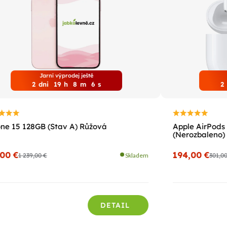
Jarní výprodej ještě
2
dni
19
h
8
m
4
s
2
ne 15 128GB (Stav A) Růžová
Apple AirPods 
(Nerozbaleno)
,00 €
194,00 €
1 239,00 €
Skladem
301,0
DETAIL