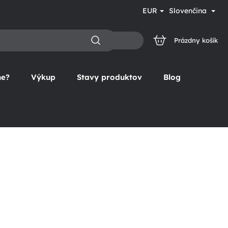
EUR
Slovenčina
Prázdny košík
NÁKUPNÝ
KOŠÍK
ne?
Výkup
Stavy produktov
Blog