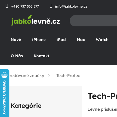
Prejsť
+420 737 565 577
info@jabkolevne.cz
na
obsah
Nové
iPhone
iPad
Mac
Watch
O Nás
Kontakt
Predávané značky
Tech-Protect
omov
B
Tech-P
o
Preskočiť
č
Kategórie
kategórie
Levné přísluše
n