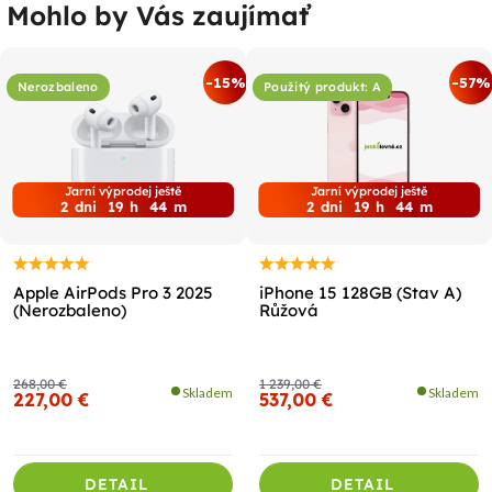
Mohlo by Vás zaujímať
-15%
-57%
Nerozbaleno
Použitý produkt: A
Jarní výprodej ještě
Jarní výprodej ještě
2
dni
19
h
44
m
2
dni
19
h
44
m
Apple AirPods Pro 3 2025
iPhone 15 128GB (Stav A)
(Nerozbaleno)
Růžová
268,00 €
1 239,00 €
Skladem
Skladem
227,00 €
537,00 €
DETAIL
DETAIL