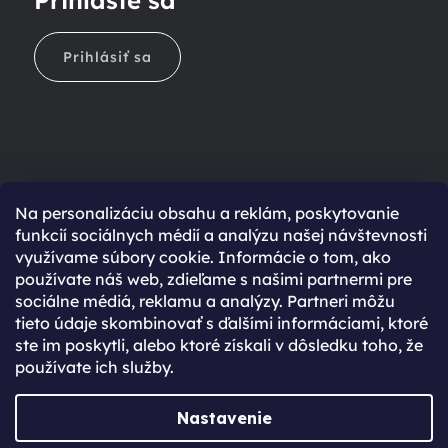
Prihlásiť sa
Na personalizáciu obsahu a reklám, poskytovanie
Ešte nemáte účet?
funkcií sociálnych médií a analýzu našej návštevnosti
využívame súbory cookie. Informácie o tom, ako
Rýchlejší nákup vďaka uloženým údajom
používate náš web, zdieľame s našimi partnermi pre
Prehľad o stave objednávky
sociálne médiá, reklamu a analýzy. Partneri môžu
tieto údaje skombinovať s ďalšími informáciami, ktoré
Kompletná história objednávok
ste im poskytli, alebo ktoré získali v dôsledku toho, že
Špeciálne akcie, novinky a zľavy pre registrovaných
používate ich služby.
REGISTROVAŤ SA
Nastavenie