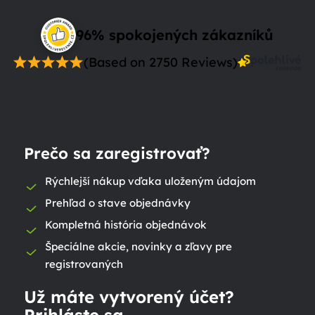
96% spokojených zákazníků
(Based on 2750 Reviews)
Prečo sa zaregistrovať?
Rýchlejší nákup vďaka uloženým údajom
Prehľad o stave objednávky
Kompletná história objednávok
Špeciálne akcie, novinky a zľavy pre
registrovaných
Už máte vytvorený účet?
Prihláste sa