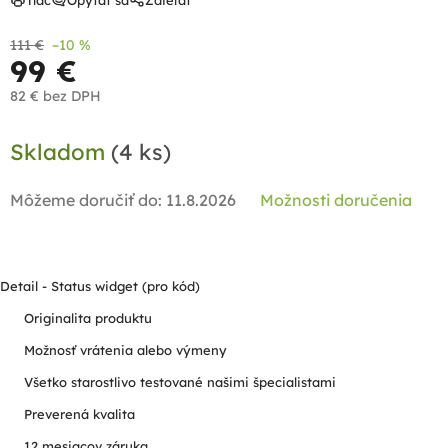
Tlač
Opýtať sa
Zdieľať
111 €
–10 %
99 €
82 € bez DPH
Jednotková
Skladom
(4 ks)
cena:
Môžeme doručiť do:
11.8.2026
Možnosti doručenia
Detail - Status widget (pro kód)
Originalita produktu
Možnosť vrátenia alebo výmeny
Všetko starostlivo testované našimi špecialistami
Preverená kvalita
12 mesiacov záruka