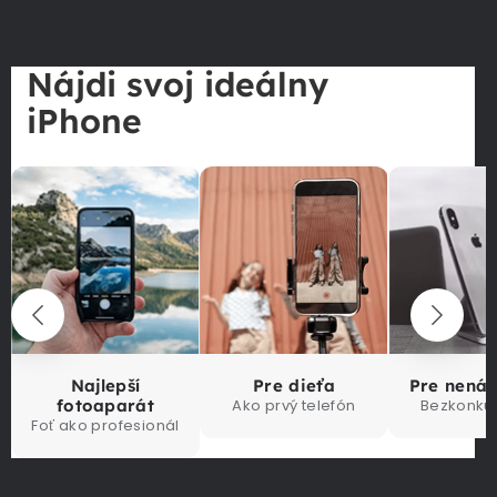
Nájdi svoj ideálny
iPhone
Najlepší
Pre dieťa
Pre nená
fotoaparát
Ako prvý telefón
Bezkonku
Foť ako profesionál