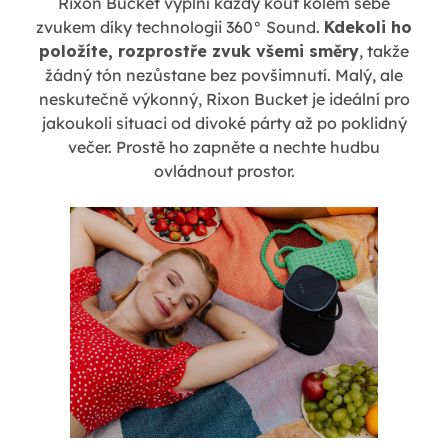
Rixon Bucket vyplní každý kout kolem sebe
zvukem díky technologii 360° Sound.
Kdekoli ho
položíte, rozprostře zvuk všemi směry
, takže
žádný tón nezůstane bez povšimnutí. Malý, ale
neskutečně výkonný, Rixon Bucket je ideální pro
jakoukoli situaci od divoké párty až po poklidný
večer. Prostě ho zapněte a nechte hudbu
ovládnout prostor.