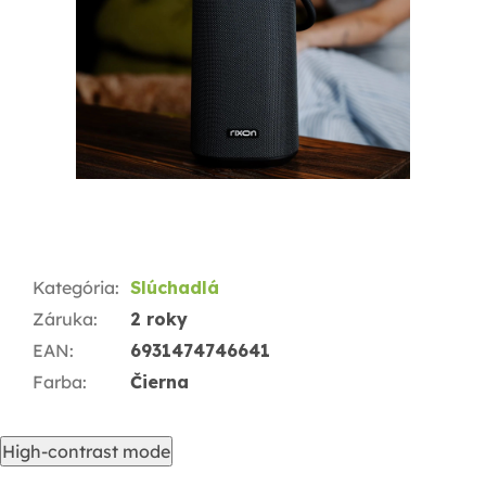
Kategória
:
Slúchadlá
Záruka
:
2 roky
EAN
:
6931474746641
Farba
:
Čierna
High-contrast mode