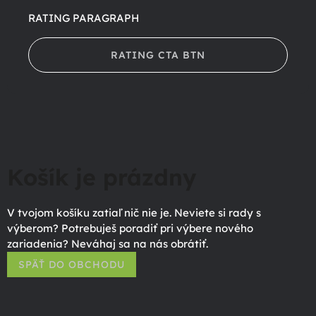
RATING PARAGRAPH
RATING CTA BTN
Košík je prázdny
V tvojom košíku zatiaľ nič nie je. Neviete si rady s
výberom? Potrebuješ poradiť pri výbere nového
zariadenia? Neváhaj sa na nás obrátiť.
SPÄŤ DO OBCHODU