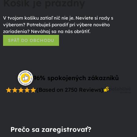
Košík je prázdny
V tvojom košíku zatiaľ nič nie je. Neviete si rady s
výberom? Potrebuješ poradiť pri výbere nového
zariadenia? Neváhaj sa na nás obrátiť.
SPÄŤ DO OBCHODU
96% spokojených zákazníků
(Based on 2750 Reviews)
Prečo sa zaregistrovať?