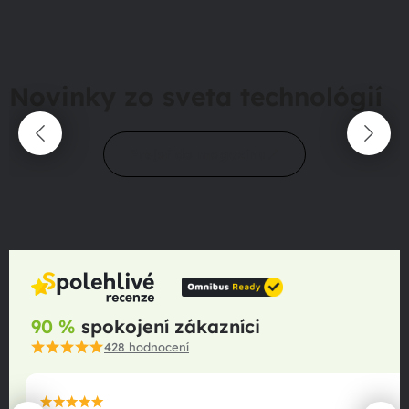
Novinky zo sveta technológií
Prejsť do magazínu
90 %
spokojení zákazníci
428
hodnocení