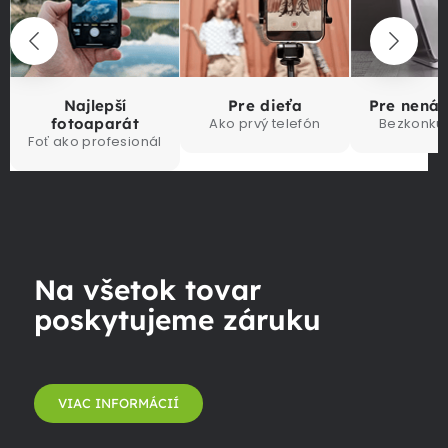
Najlepší
Pre dieťa
Pre nená
fotoaparát
Ako prvý telefón
Bezkonku
Foť ako profesionál
Na všetok tovar
poskytujeme záruku
VIAC INFORMÁCIÍ