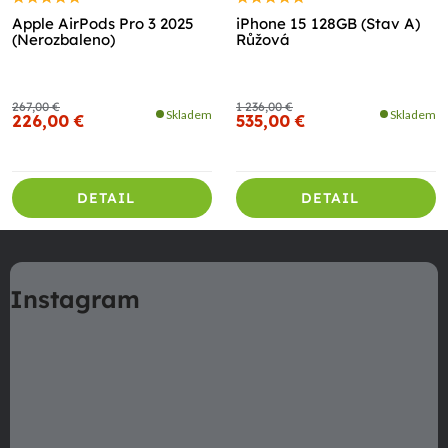
Apple AirPods Pro 3 2025
iPhone 15 128GB (Stav A)
(Nerozbaleno)
Růžová
267,00 €
1 236,00 €
Skladem
Skladem
226,00 €
535,00 €
DETAIL
DETAIL
Z
á
Instagram
p
ä
t
i
e