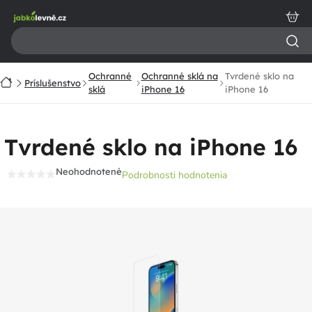
Prejsť
na
obsah
Ochranné
Ochranné sklá na
Tvrdené sklo na
Domov
Príslušenstvo
sklá
iPhone 16
iPhone 16
Tvrdené sklo na iPhone 16
Neohodnotené
Podrobnosti hodnotenia
Priemerné
hodnotenie
produktu
je
0,0
z
5
hviezdičiek.