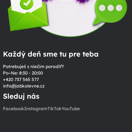
Každý deň sme tu pre teba
Potrebuješ s niečím poradiť?
Po–Ne: 8:30 - 20:00
+420 737 565 577
info
@
jabkolevne.cz
Sleduj nás
Facebook
Instagram
TikTok
YouTube