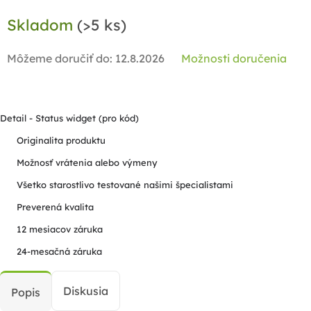
Jednotková
Skladom
(>5 ks)
cena:
Môžeme doručiť do:
12.8.2026
Možnosti doručenia
Detail - Status widget (pro kód)
Originalita produktu
Možnosť vrátenia alebo výmeny
Všetko starostlivo testované našimi špecialistami
Preverená kvalita
12 mesiacov záruka
24-mesačná záruka
Diskusia
Popis