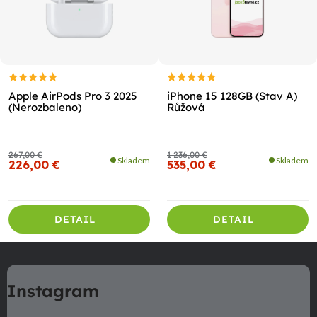
Apple AirPods Pro 3 2025
iPhone 15 128GB (Stav A)
(Nerozbaleno)
Růžová
267,00 €
1 236,00 €
Skladem
Skladem
226,00 €
535,00 €
DETAIL
DETAIL
Z
á
Instagram
p
ä