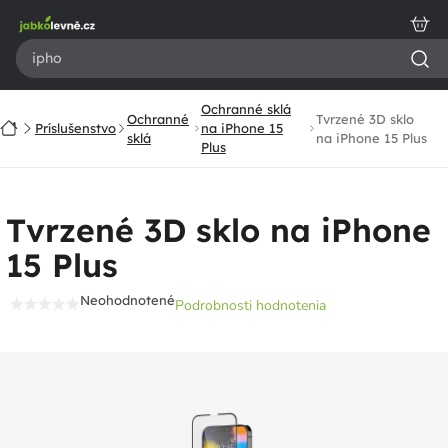
Prejsť
na
obsah
Ochranné sklá
Ochranné
Tvrzené 3D sklo
Domov
Príslušenstvo
na iPhone 15
sklá
na iPhone 15 Plus
Plus
Tvrzené 3D sklo na iPhone
15 Plus
Neohodnotené
Podrobnosti hodnotenia
Priemerné
hodnotenie
produktu
je
0,0
z