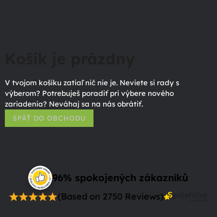
Košík je prázdny
V tvojom košíku zatiaľ nič nie je. Neviete si rady s
výberom? Potrebuješ poradiť pri výbere nového
zariadenia? Neváhaj sa na nás obrátiť.
SPÄŤ DO OBCHODU
96% spokojených zákazníků
(Based on 2750 Reviews)