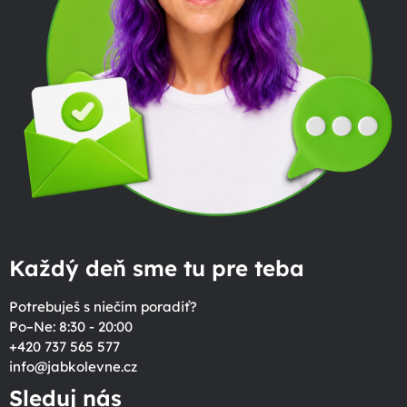
Každý deň sme tu pre teba
Potrebuješ s niečím poradiť?
Po–Ne: 8:30 - 20:00
+420 737 565 577
info
@
jabkolevne.cz
Sleduj nás