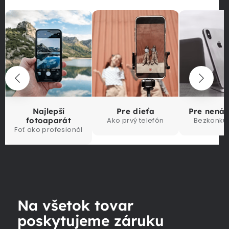
Najlepší
Pre dieťa
Pre nená
fotoaparát
Ako prvý telefón
Bezkonku
Foť ako profesionál
Na všetok tovar
poskytujeme záruku