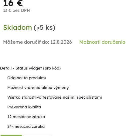
16 €
13 € bez DPH
Jednotková
Skladom
(>5 ks)
cena:
Môžeme doručiť do:
12.8.2026
Možnosti doručenia
Detail - Status widget (pro kód)
Originalita produktu
Možnosť vrátenia alebo výmeny
Všetko starostlivo testované našimi špecialistami
Preverená kvalita
12 mesiacov záruka
24-mesačná záruka