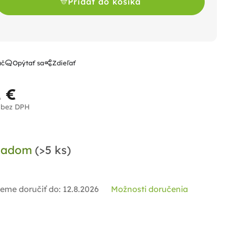
Pridať do košíka
ač
Opýtať sa
Zdieľať
 €
 bez DPH
notková
a:
ladom
(>5 ks)
eme doručiť do:
12.8.2026
Možnosti doručenia