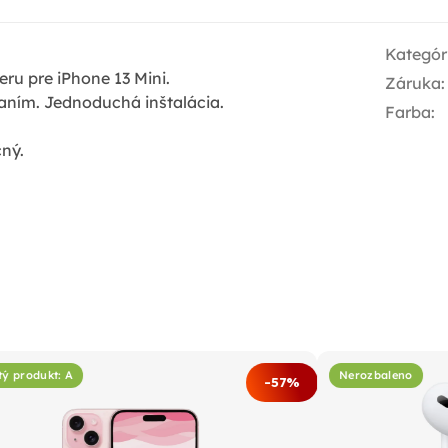
Kategór
u pre iPhone 13 Mini.
Záruka
:
aním. Jednoduchá inštalácia.
Farba
:
ný.
tý produkt: A
Nerozbaleno
-57%