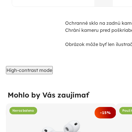
Ochranné sklo na zadnú kamer
Chráni kameru pred poškriab
Obrázok môže byť len ilustrač
High-contrast mode
Mohlo by Vás zaujímať
Nerozbaleno
Použi
%
-15%