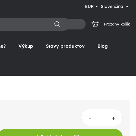
EUR
Slovenčina
Prázdny košík
NÁKUPNÝ
KOŠÍK
ne?
Výkup
Stavy produktov
Blog