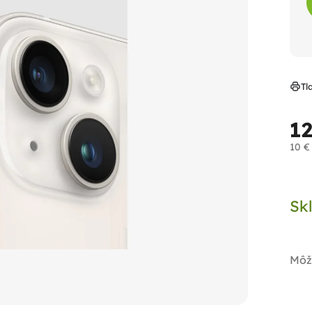
Tl
12
10 €
Jed
cen
Sk
Môž