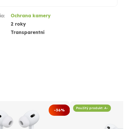
ia
:
Ochrana kamery
2 roky
Transparentní
Použitý produkt: A-
-36%