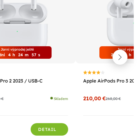
Jarní výprodej ještě
Jarní výprode
dni
4
h
24
m
56
s
2
dni
4
h
24
Pro 2 2023 / USB-C
Apple AirPods Pro 3 2025
210,00 €
0 €
Skladem
268,00 €
DETAIL