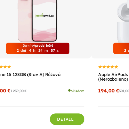
Jarní výprodej ještě
2
dni
4
h
24
m
56
s
2
ne 15 128GB (Stav A) Růžová
Apple AirPods 
(Nerozbaleno)
,00 €
194,00 €
1 239,00 €
Skladem
301,0
DETAIL