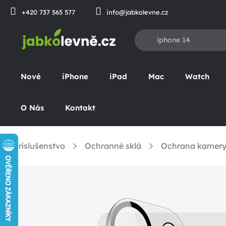
Prejsť
+420 737 565 577
info@jabkolevne.cz
na
obsah
Nové
iPhone
iPad
Mac
Watch
O Nás
Kontakt
Príslušenstvo
Ochranné sklá
Ochrana kamer
omov