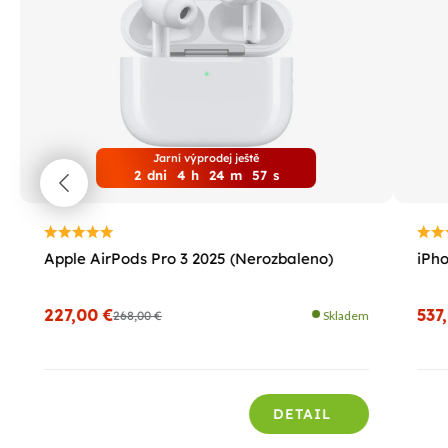
Jarní výprodej ještě
2
dni
4
h
24
m
56
s
Apple AirPods Pro 3 2025 (Nerozbaleno)
iPho
227,00 €
537
268,00 €
Skladem
DETAIL