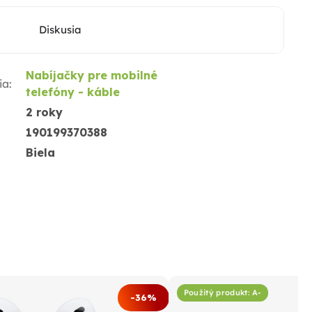
Diskusia
Nabíjačky pre mobilné
ia
:
telefóny - káble
2 roky
190199370388
Biela
Použitý produkt: A-
-36%