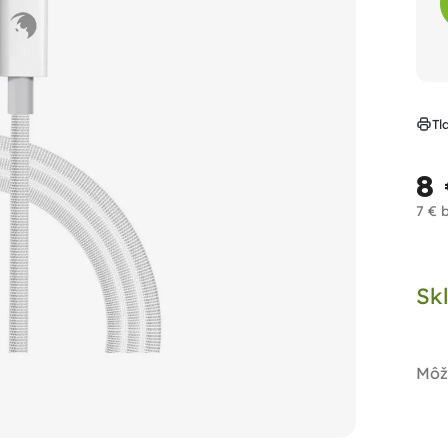
Tl
8
7 € 
Jed
cen
Sk
Môž