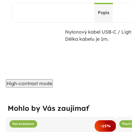
Popis
Nylonový kabel USB-C / Light
Délka kabelu je 1m.
High-contrast mode
Mohlo by Vás zaujímať
Nerozbaleno
Použi
%
-15%