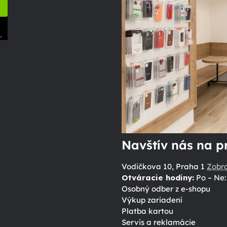
.
ů
Navštív nás na p
Vodičkova 10, Praha 1
Zobr
Otváracie hodiny:
Po – Ne: 
Osobný odber z e-shopu
Výkup zariadení
Platba kartou
Servis a reklamácie