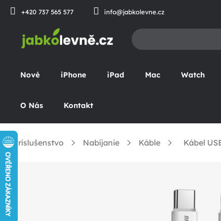
Prejsť
+420 737 565 577
info@jabkolevne.cz
na
obsah
Nové
iPhone
iPad
Mac
Watch
O Nás
Kontakt
Príslušenstvo
Nabíjanie
Káble
Kábel USB
omov