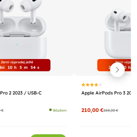
Jarní výprodej ještě
Jarní výprode
dni
10
h
5
m
53
s
2
dni
10
h
5
Pro 2 2023 / USB-C
Apple AirPods Pro 3 2025
210,00 €
0 €
Skladem
268,00 €