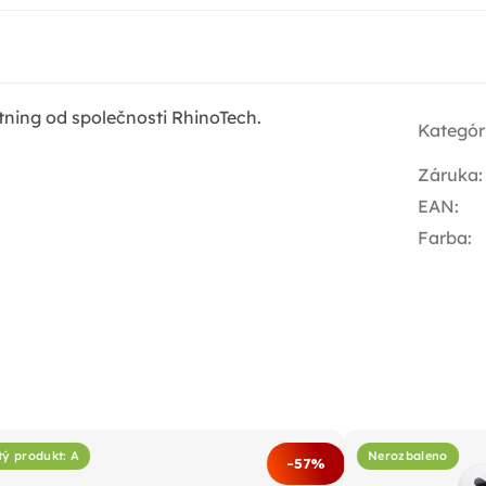
ning od společnosti RhinoTech.
Kategór
Záruka
:
EAN
:
Farba
:
tý produkt: A
Nerozbaleno
-57%