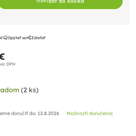
Pridať do košíka
ač
Opýtať sa
Zdieľať
 €
bez DPH
notková
a:
ladom
(2 ks)
eme doručiť do:
12.8.2026
Možnosti doručenia