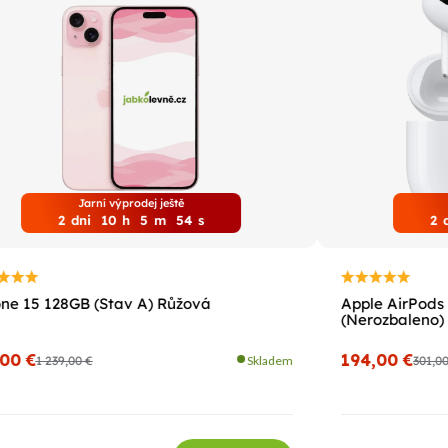
Jarní výprodej ještě
2
dni
10
h
5
m
53
s
2
ne 15 128GB (Stav A) Růžová
Apple AirPods 
(Nerozbaleno)
,00 €
194,00 €
1 239,00 €
Skladem
301,0