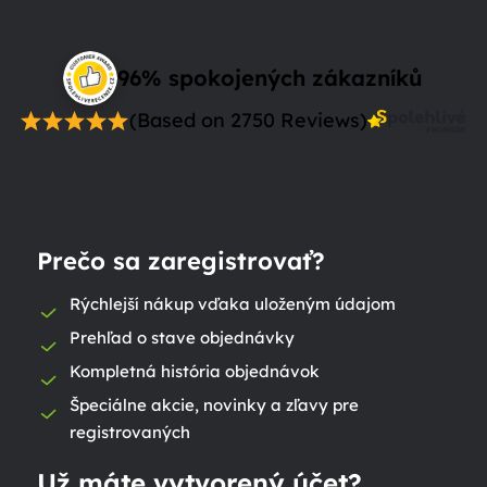
96% spokojených zákazníků
(Based on 2750 Reviews)
Prečo sa zaregistrovať?
Rýchlejší nákup vďaka uloženým údajom
Prehľad o stave objednávky
Kompletná história objednávok
Špeciálne akcie, novinky a zľavy pre
registrovaných
Už máte vytvorený účet?