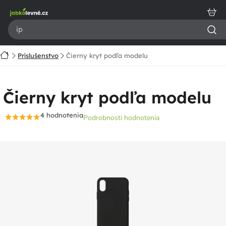
Prejsť
na
obsah
Domov
Príslušenstvo
Čierny kryt podľa modelu
Čierny kryt podľa modelu
4 hodnotenia
Podrobnosti hodnotenia
Priemerné
hodnotenie
produktu
je
4,8
z
5
hviezdičiek.