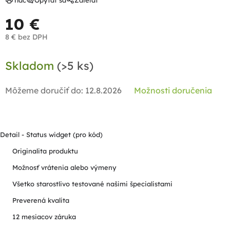
Tlač
Opýtať sa
Zdieľať
10 €
8 € bez DPH
Jednotková
Skladom
(>5 ks)
cena:
Môžeme doručiť do:
12.8.2026
Možnosti doručenia
Detail - Status widget (pro kód)
Originalita produktu
Možnosť vrátenia alebo výmeny
Všetko starostlivo testované našimi špecialistami
Preverená kvalita
12 mesiacov záruka