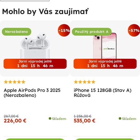
Mohlo by Vás zaujímať
-15%
-57%
Nerozbaleno
Použitý produkt: A
Jarní výprodej ještě
Jarní výprodej ještě
1
dni
15
h
46
m
1
dni
15
h
46
m
Apple AirPods Pro 3 2025
iPhone 15 128GB (Stav A)
(Nerozbaleno)
Růžová
267,00 €
1 236,00 €
Skladem
Skladem
226,00 €
535,00 €