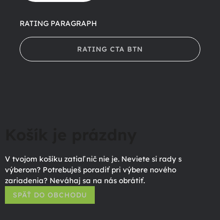
RATING PARAGRAPH
RATING CTA BTN
Košík je prázdny
V tvojom košíku zatiaľ nič nie je. Neviete si rady s
výberom? Potrebuješ poradiť pri výbere nového
zariadenia? Neváhaj sa na nás obrátiť.
SPÄŤ DO OBCHODU