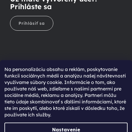
Prihláste sa
Prihlásiť sa
Na personalizáciu obsahu a reklám, poskytovanie
Ešte nemáte účet?
funkcií sociálnych médií a analýzu našej návštevnosti
využívame súbory cookie. Informácie o tom, ako
Rýchlejší nákup vďaka uloženým údajom
používate náš web, zdieľame s našimi partnermi pre
Prehľad o stave objednávky
sociálne médiá, reklamu a analýzy. Partneri môžu
tieto údaje skombinovať s ďalšími informáciami, ktoré
Kompletná história objednávok
ste im poskytli, alebo ktoré získali v dôsledku toho, že
Špeciálne akcie, novinky a zľavy pre registrovaných
používate ich služby.
REGISTROVAŤ SA
Nastavenie