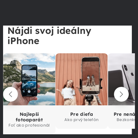
Nájdi svoj ideálny
iPhone
Najlepší
Pre dieťa
Pre nená
fotoaparát
Ako prvý telefón
Bezkonku
Foť ako profesionál