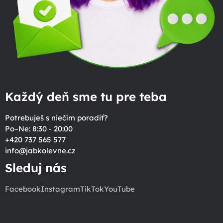
Každý deň sme tu pre teba
Potrebuješ s niečím poradiť?
Po–Ne: 8:30 - 20:00
+420 737 565 577
info
@
jabkolevne.cz
Sleduj nás
Facebook
Instagram
TikTok
YouTube