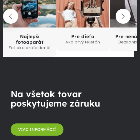
Najlepší
Pre dieťa
Pre nená
fotoaparát
Ako prvý telefón
Bezkonku
Foť ako profesionál
Na všetok tovar
poskytujeme záruku
VIAC INFORMÁCIÍ