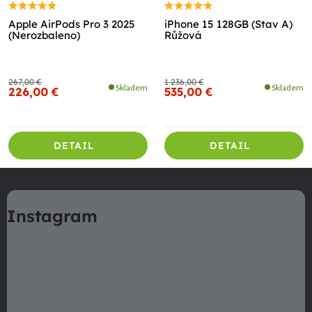
Apple AirPods Pro 3 2025
iPhone 15 128GB (Stav A)
(Nerozbaleno)
Růžová
267,00 €
1 236,00 €
Skladem
Skladem
226,00 €
535,00 €
DETAIL
DETAIL
Z
á
Instagram
p
ä
t
i
e