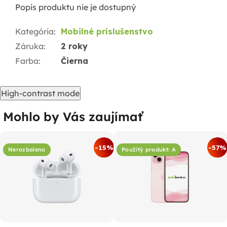
Popis produktu nie je dostupný
Kategória
:
Mobilné príslušenstvo
Záruka
:
2 roky
Farba
:
Čierna
High-contrast mode
Mohlo by Vás zaujímať
-15%
-57%
Nerozbaleno
Použitý produkt: A