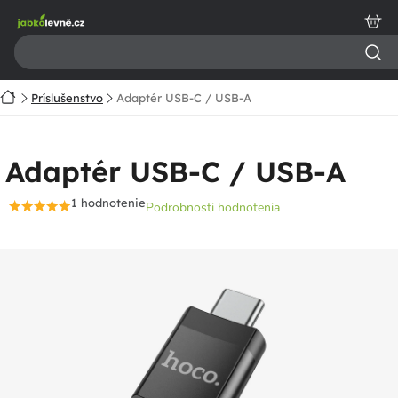
Prejsť
na
obsah
Domov
Príslušenstvo
Adaptér USB-C / USB-A
Adaptér USB-C / USB-A
1 hodnotenie
Podrobnosti hodnotenia
Priemerné
hodnotenie
produktu
je
5,0
z
5
hviezdičiek.