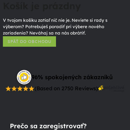
Košík je prázdny
V tvojom košíku zatiaľ nič nie je. Neviete si rady s
výberom? Potrebuješ poradiť pri výbere nového
zariadenia? Neváhaj sa na nás obrátiť.
SPÄŤ DO OBCHODU
96% spokojených zákazníků
(Based on 2750 Reviews)
Prečo sa zaregistrovať?