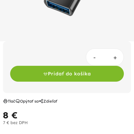
Pridať do košíka
Tlač
Opýtať sa
Zdieľať
8 €
7 € bez DPH
Jednotková