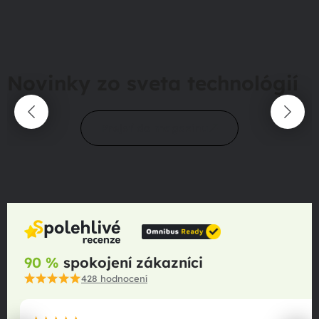
Novinky zo sveta technológií
Prejsť do magazínu
90 %
spokojení zákazníci
428
hodnocení