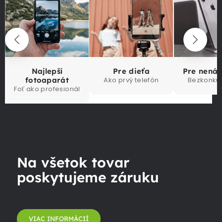
Najlepší
Pre dieťa
Pre nená
fotoaparát
Ako prvý telefón
Bezkonku
Foť ako profesionál
Na všetok tovar
poskytujeme záruku
VIAC INFORMÁCIÍ