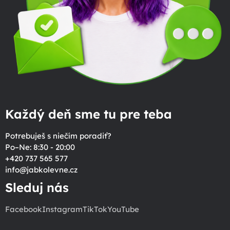
Každý deň sme tu pre teba
Potrebuješ s niečím poradiť?
Po–Ne: 8:30 - 20:00
+420 737 565 577
info
@
jabkolevne.cz
Sleduj nás
Facebook
Instagram
TikTok
YouTube