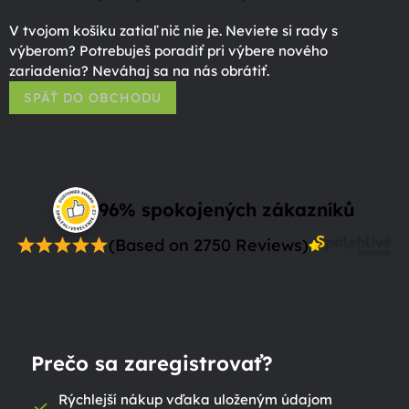
V tvojom košíku zatiaľ nič nie je. Neviete si rady s
výberom? Potrebuješ poradiť pri výbere nového
zariadenia? Neváhaj sa na nás obrátiť.
SPÄŤ DO OBCHODU
96% spokojených zákazníků
(Based on 2750 Reviews)
Prečo sa zaregistrovať?
Rýchlejší nákup vďaka uloženým údajom