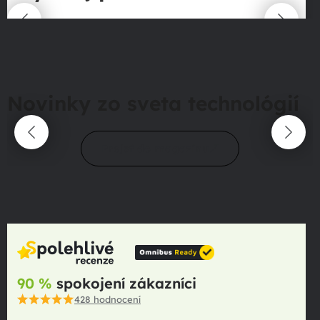
Novinky zo sveta technológií
Prejsť do magazínu
90 %
spokojení zákazníci
428
hodnocení