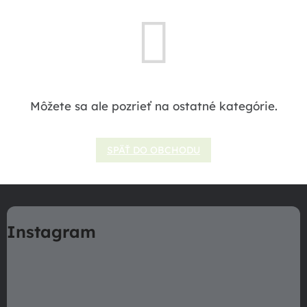
Môžete sa ale pozrieť na ostatné kategórie.
SPÄŤ DO OBCHODU
Z
á
Instagram
p
ä
t
i