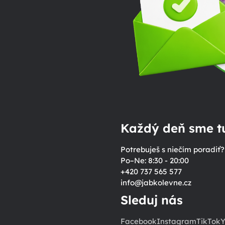
Každý deň sme tu
Potrebuješ s niečím poradiť?
Po–Ne: 8:30 - 20:00
+420 737 565 577
info
@
jabkolevne.cz
Sleduj nás
Facebook
Instagram
TikTok
Y