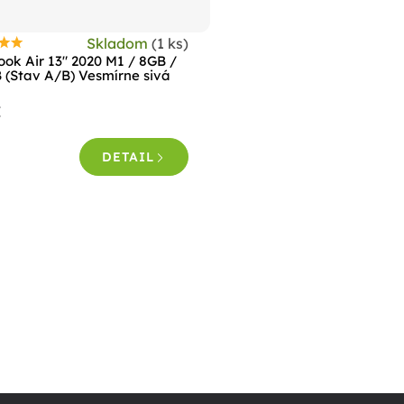
Skladom
(1 ks)
riemerné
ok Air 13" 2020 M1 / 8GB /
odnotenie
 (Stav A/B) Vesmírne sivá
roduktu
€
e
,5
DETAIL
viezdičiek.