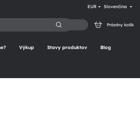
EUR
Slovenčina
Prázdny košík
NÁKUPNÝ
KOŠÍK
ne?
Výkup
Stavy produktov
Blog