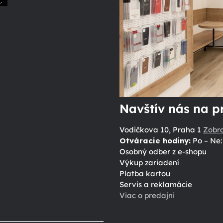
.
ů
Navštív nás na p
Vodičkova 10, Praha 1
Zobr
Otváracie hodiny:
Po – Ne: 
Osobný odber z e-shopu
Výkup zariadení
Platba kartou
Servis a reklamácie
Viac o predajni