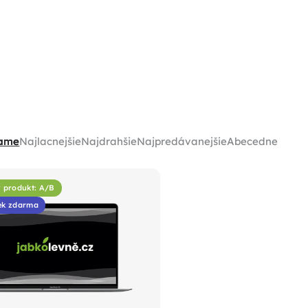
ame
Najlacnejšie
Najdrahšie
Najpredávanejšie
Abecedne
ý produkt: A/B
ek zdarma