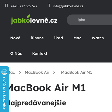
Prejsť
+420 737 565 577
info@jabkolevne.cz
na
obsah
Nové
iPhone
iPad
Mac
Watch
O Nás
Kontakt
Mac
MacBook Air
MacBook Air M1
omov
MacBook Air M1
Najpredávanejšie