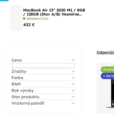
MacBook Air 13" 2020 M1 / 8GB
/ 128GB (Stav A/B) Vesmírne
sivá
Skladom
(1 ks)
432 €
B
R
Odporúč
o
a
Cena
č
V
d
n
Použit
Značky
ý
e
+ Darč
Farba
ý
p
n
RAM
p
i
i
Rok výroby
a
s
Stav produktu
e
n
p
Vnútorná pamäť
p
e
r