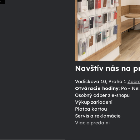
.
ů
Navštív nás na p
Vodičkova 10, Praha 1
Zobr
Otváracie hodiny:
Po – Ne: 
Osobný odber z e-shopu
Výkup zariadení
Platba kartou
Servis a reklamácie
Viac o predajni