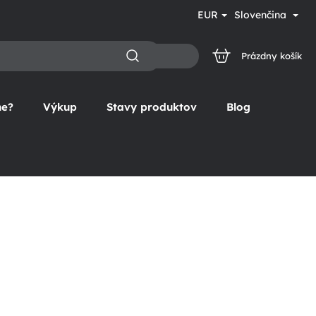
EUR
Slovenčina
Prázdny košík
NÁKUPNÝ
KOŠÍK
ne?
Výkup
Stavy produktov
Blog