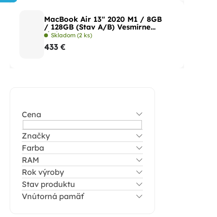
MacBook Air 13" 2020 M1 / 8GB
/ 128GB (Stav A/B) Vesmírne
sivá
Skladom
(2 ks)
433 €
B
o
Cena
č
n
Značky
Farba
ý
RAM
p
Rok výroby
a
Stav produktu
n
Vnútorná pamäť
e