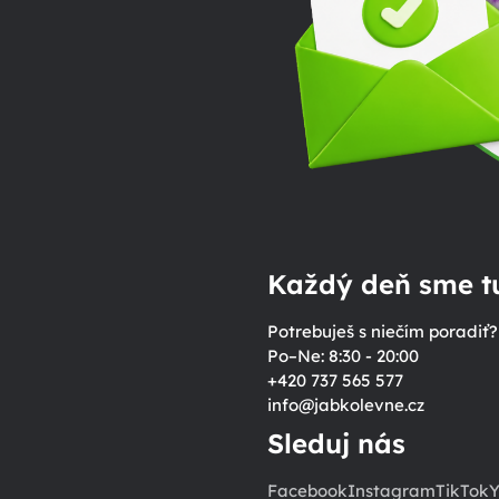
Každý deň sme tu
Potrebuješ s niečím poradiť?
Po–Ne: 8:30 - 20:00
+420 737 565 577
info
@
jabkolevne.cz
Sleduj nás
Facebook
Instagram
TikTok
Y