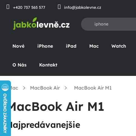
Prejsť
+420 737 565 577
info@jabkolevne.cz
na
obsah
Nové
iPhone
iPad
Mac
Watch
O Nás
Kontakt
Mac
MacBook Air
MacBook Air M1
omov
MacBook Air M1
Najpredávanejšie