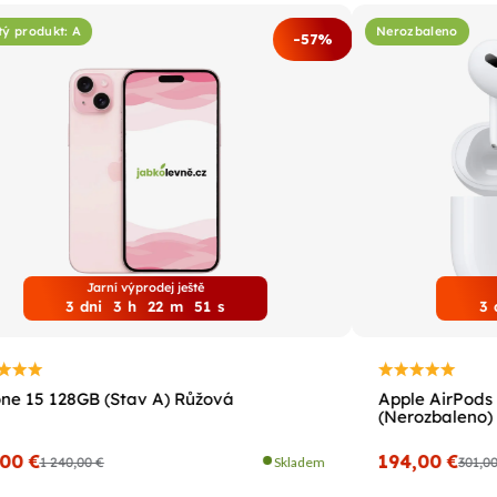
tý produkt: A
Nerozbaleno
-57%
Jarní výprodej ještě
3
dni
3
h
22
m
50
s
3
ne 15 128GB (Stav A) Růžová
Apple AirPods 
(Nerozbaleno)
,00 €
194,00 €
1 240,00 €
Skladem
301,0