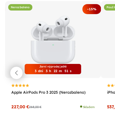
Nerozbaleno
Použi
%
-15%
Jarní výprodej ještě
3
dni
3
h
22
m
50
s
Apple AirPods Pro 3 2025 (Nerozbaleno)
iPho
227,00 €
537
268,00 €
Skladem