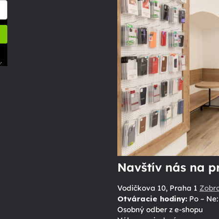
.
ů
Navštív nás na p
Vodičkova 10, Praha 1
Zobr
Otváracie hodiny:
Po – Ne: 
Osobný odber z e-shopu