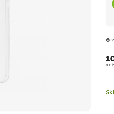
Tl
1
8 € 
Jed
cen
Sk