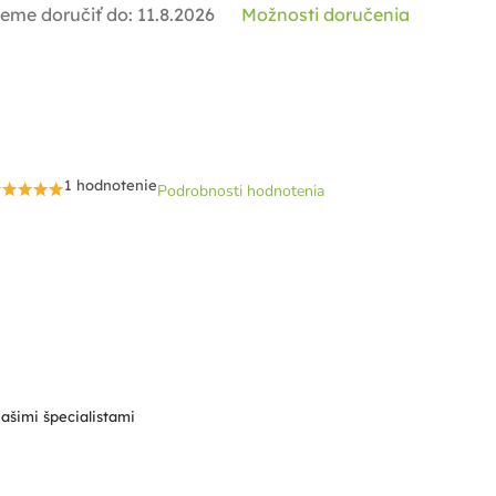
eme doručiť do:
11.8.2026
Možnosti doručenia
1 hodnotenie
Podrobnosti hodnotenia
Priemerné
hodnotenie
produktu
je
5,0
z
5
hviezdičiek.
našimi špecialistami