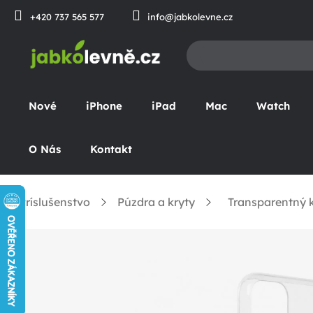
Prejsť
+420 737 565 577
info@jabkolevne.cz
na
obsah
Nové
iPhone
iPad
Mac
Watch
O Nás
Kontakt
Príslušenstvo
Púzdra a kryty
Transparentný k
omov