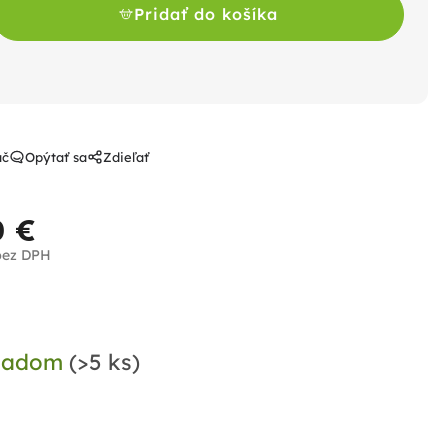
Pridať do košíka
ač
Opýtať sa
Zdieľať
0 €
bez DPH
notková
a:
ladom
(>5 ks)