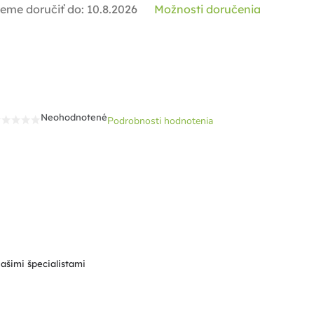
eme doručiť do:
10.8.2026
Možnosti doručenia
Neohodnotené
Podrobnosti hodnotenia
Priemerné
hodnotenie
produktu
je
0,0
z
5
hviezdičiek.
našimi špecialistami