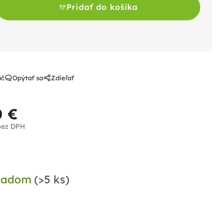
Pridať do košíka
ač
Opýtať sa
Zdieľať
0 €
bez DPH
notková
a:
ladom
(>5 ks)