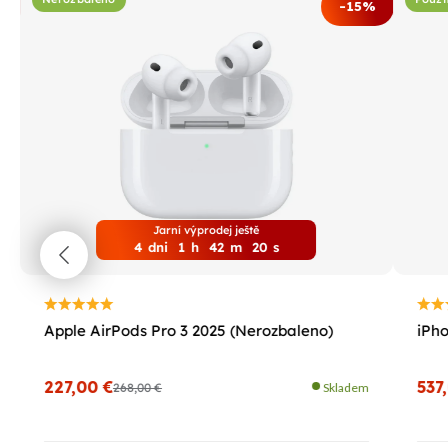
%
-15%
Jarní výprodej ještě
4
dni
1
h
42
m
19
s
Apple AirPods Pro 3 2025 (Nerozbaleno)
iPho
227,00 €
537
268,00 €
Skladem