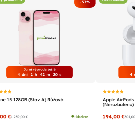
-57%
Jarní výprodej ještě
4
dni
1
h
42
m
19
s
4
ne 15 128GB (Stav A) Růžová
Apple AirPods 
(Nerozbaleno)
,00 €
194,00 €
1 239,00 €
Skladem
301,0