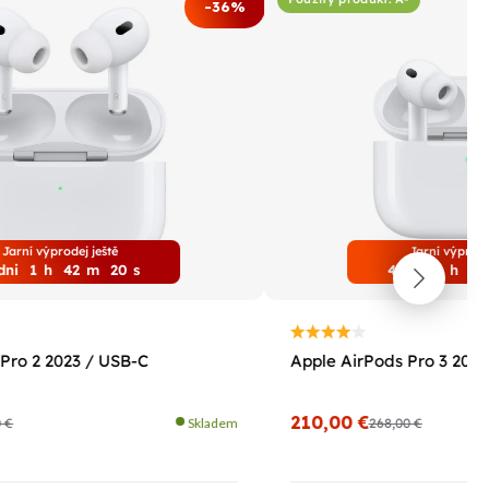
-36%
Jarní výprodej ještě
Jarní výprode
dni
1
h
42
m
19
s
4
dni
1
h
42
Pro 2 2023 / USB-C
Apple AirPods Pro 3 2025
210,00 €
0 €
Skladem
268,00 €