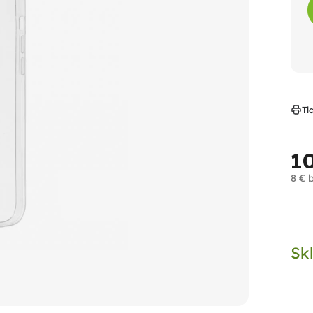
Tl
1
8 € 
Jed
cen
Sk