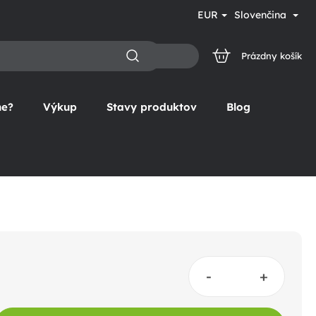
EUR
Slovenčina
Prázdny košík
NÁKUPNÝ
KOŠÍK
ne?
Výkup
Stavy produktov
Blog