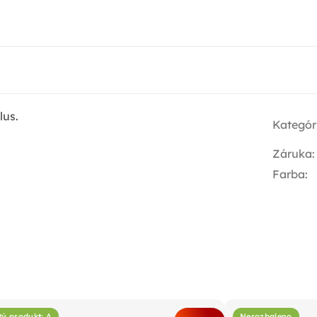
lus.
Kategór
Záruka
:
Farba
:
tý produkt: A
Nerozbaleno