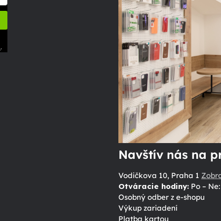
.
ů
Navštív nás na p
Vodičkova 10, Praha 1
Zobr
Otváracie hodiny:
Po – Ne: 
Osobný odber z e-shopu
Výkup zariadení
Platba kartou