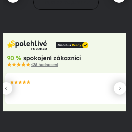
Prejsť do magazínu
90 %
spokojení zákazníci
428
hodnocení
maximální spokojenost
22.06.2025