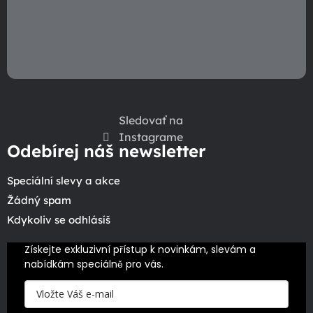
p
i
s
u
Sledovať na
Instagrame
Odebírej náš newsletter
Speciální slevy a akce
Žádný spam
Kdykoliv se odhlásíš
Získejte exkluzivní přístup k novinkám, slevám a 
nabídkám speciálně pro vás.