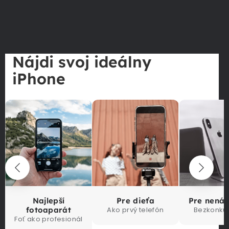
Nájdi svoj ideálny
iPhone
Najlepší
Pre dieťa
Pre nená
fotoaparát
Ako prvý telefón
Bezkonku
Foť ako profesionál