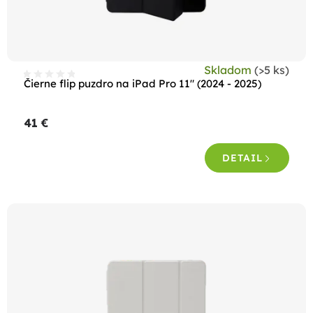
u
k
t
Skladom
(>5 ks)
o
Čierne flip puzdro na iPad Pro 11" (2024 - 2025)
v
41 €
DETAIL