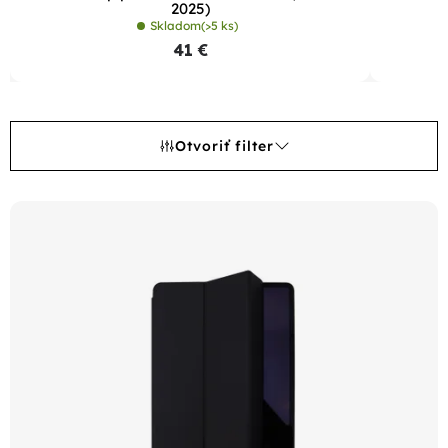
2025)
Skladom
(>5 ks)
41 €
Otvoriť filter
V
ý
p
i
s
p
r
o
d