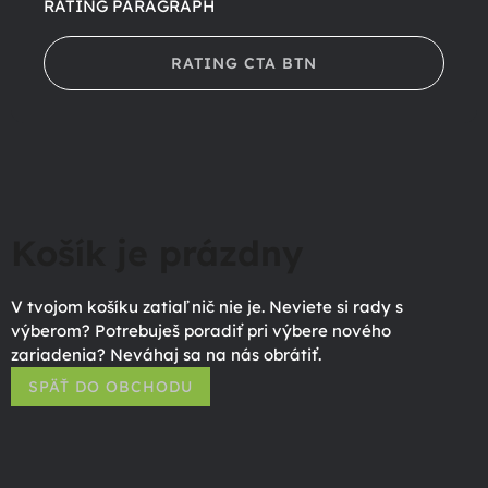
RATING PARAGRAPH
RATING CTA BTN
Košík je prázdny
V tvojom košíku zatiaľ nič nie je. Neviete si rady s
výberom? Potrebuješ poradiť pri výbere nového
zariadenia? Neváhaj sa na nás obrátiť.
SPÄŤ DO OBCHODU