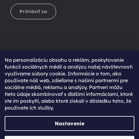
Prihlásiť sa
Na personalizáciu obsahu a reklám, poskytovanie
Ešte nemáte účet?
funkcií sociálnych médií a analýzu našej návštevnosti
využívame súbory cookie. Informácie o tom, ako
Rýchlejší nákup vďaka uloženým údajom
používate náš web, zdieľame s našimi partnermi pre
Prehľad o stave objednávky
sociálne médiá, reklamu a analýzy. Partneri môžu
tieto údaje skombinovať s ďalšími informáciami, ktoré
Kompletná história objednávok
ste im poskytli, alebo ktoré získali v dôsledku toho, že
Špeciálne akcie, novinky a zľavy pre registrovaných
používate ich služby.
REGISTROVAŤ SA
Nastavenie
Vytvoril Shoptet Premium