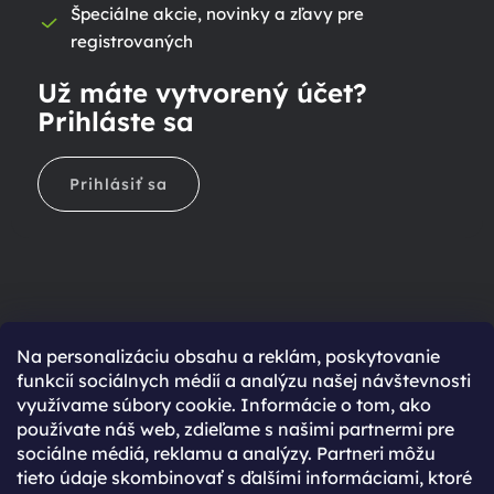
Špeciálne akcie, novinky a zľavy pre
registrovaných
Už máte vytvorený účet?
Prihláste sa
Prihlásiť sa
Na personalizáciu obsahu a reklám, poskytovanie
Ešte nemáte účet?
funkcií sociálnych médií a analýzu našej návštevnosti
využívame súbory cookie. Informácie o tom, ako
Rýchlejší nákup vďaka uloženým údajom
používate náš web, zdieľame s našimi partnermi pre
Prehľad o stave objednávky
sociálne médiá, reklamu a analýzy. Partneri môžu
tieto údaje skombinovať s ďalšími informáciami, ktoré
Kompletná história objednávok