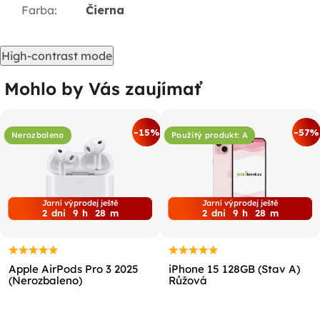
Farba
:
Čierna
High-contrast mode
Mohlo by Vás zaujímať
-15%
-57%
Nerozbaleno
Použitý produkt: A
Jarní výprodej ještě
Jarní výprodej ještě
2
dni
9
h
28
m
2
dni
9
h
28
m
Apple AirPods Pro 3 2025
iPhone 15 128GB (Stav A)
(Nerozbaleno)
Růžová