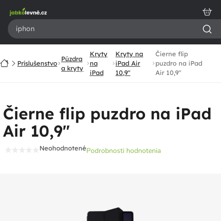
Prejsť
na
obsah
Kryty
Kryty na
Čierne flip
Púzdra
Domov
Príslušenstvo
na
iPad Air
puzdro na iPad
a kryty
iPad
10,9"
Air 10,9"
Čierne flip puzdro na iPad
Air 10,9"
Neohodnotené
Podrobnosti hodnotenia
Priemerné
hodnotenie
produktu
je
0,0
z