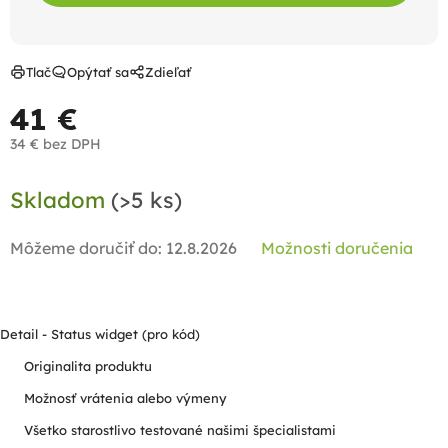
Tlač
Opýtať sa
Zdieľať
41 €
34 € bez DPH
Jednotková
Skladom
(>5 ks)
cena:
Môžeme doručiť do:
12.8.2026
Možnosti doručenia
Detail - Status widget (pro kód)
Originalita produktu
Možnosť vrátenia alebo výmeny
Všetko starostlivo testované našimi špecialistami