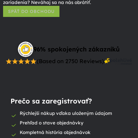
zariadenia? Neváhaj sa na nás obrátiť.
SPÄŤ DO OBCHODU
96% spokojených zákazníků
(Based on 2750 Reviews)
Prečo sa zaregistrovať?
Rýchlejší nákup vďaka uloženým údajom
Prehľad o stave objednávky
Kompletná história objednávok