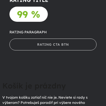
RATING TITLE
99 %
RATING PARAGRAPH
RATING CTA BTN
Košík je prázdny
V tvojom košíku zatiaľ nič nie je. Neviete si rady s
výberom? Potrebuješ poradiť pri výbere nového