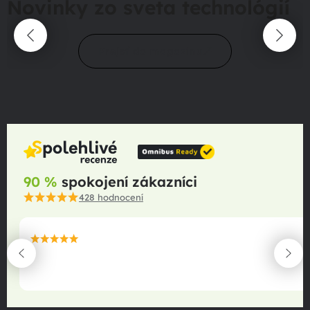
Novinky zo sveta technológií
Prejsť do magazínu
90 %
spokojení zákazníci
428
hodnocení
maximální spokojenost
22.06.2025