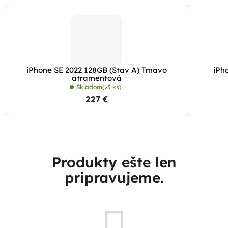
iPhone SE 2022 128GB (Stav A) Tmavo
iPh
atramentová
Skladom
(>5 ks)
227 €
Produkty ešte len
pripravujeme.