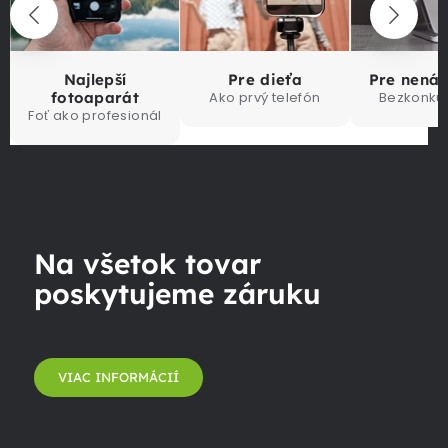
Najlepší
Pre dieťa
Pre nená
fotoaparát
Ako prvý telefón
Bezkonku
Foť ako profesionál
Na všetok tovar
poskytujeme záruku
VIAC INFORMÁCIÍ