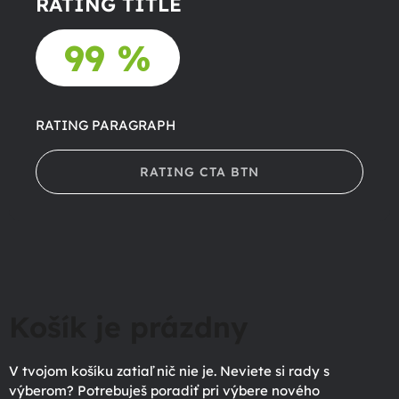
RATING TITLE
99 %
RATING PARAGRAPH
RATING CTA BTN
Košík je prázdny
V tvojom košíku zatiaľ nič nie je. Neviete si rady s
výberom? Potrebuješ poradiť pri výbere nového