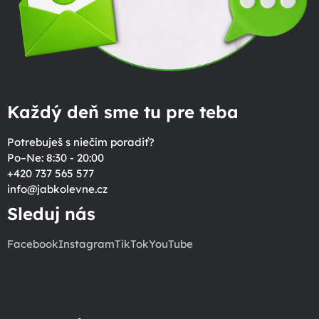
Každý deň sme tu pre teba
Potrebuješ s niečím poradiť?
Po–Ne: 8:30 - 20:00
+420 737 565 577
info
@
jabkolevne.cz
Sleduj nás
Facebook
Instagram
TikTok
YouTube