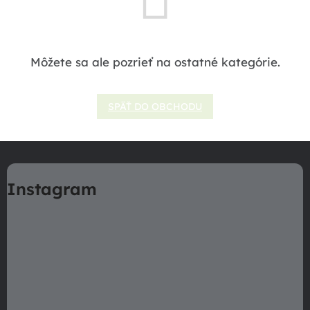
Môžete sa ale pozrieť na ostatné kategórie.
SPÄŤ DO OBCHODU
Z
á
Instagram
p
ä
t
i
e