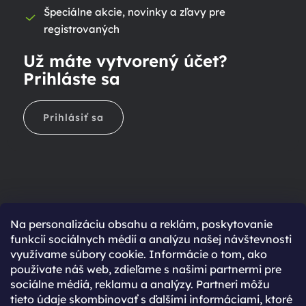
Špeciálne akcie, novinky a zľavy pre
registrovaných
Už máte vytvorený účet?
Prihláste sa
Prihlásiť sa
Na personalizáciu obsahu a reklám, poskytovanie
Ešte nemáte účet?
funkcií sociálnych médií a analýzu našej návštevnosti
využívame súbory cookie. Informácie o tom, ako
Rýchlejší nákup vďaka uloženým údajom
používate náš web, zdieľame s našimi partnermi pre
Prehľad o stave objednávky
sociálne médiá, reklamu a analýzy. Partneri môžu
tieto údaje skombinovať s ďalšími informáciami, ktoré
Kompletná história objednávok