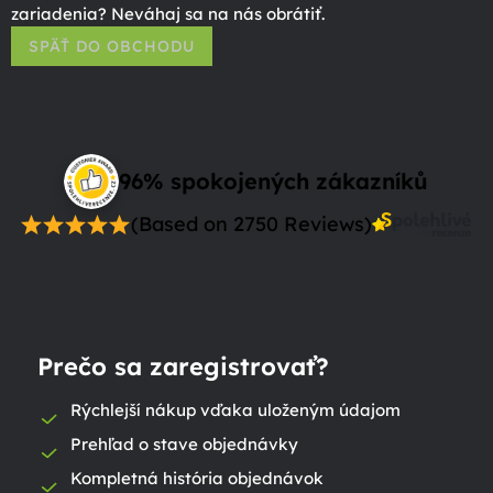
zariadenia? Neváhaj sa na nás obrátiť.
SPÄŤ DO OBCHODU
96% spokojených zákazníků
(Based on 2750 Reviews)
Prečo sa zaregistrovať?
Rýchlejší nákup vďaka uloženým údajom
Prehľad o stave objednávky
Kompletná história objednávok