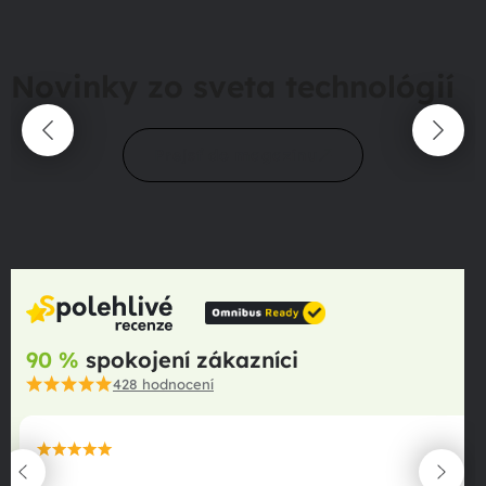
Novinky zo sveta technológií
Prejsť do magazínu
90 %
spokojení zákazníci
428
hodnocení
maximální spokojenost