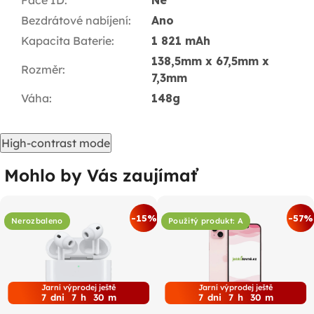
Face ID
:
Ne
Bezdrátové nabíjení
:
Ano
Kapacita Baterie
:
1 821 mAh
138,5mm x 67,5mm x
Rozměr
:
7,3mm
Váha
:
148g
High-contrast mode
Mohlo by Vás zaujímať
-15%
-57%
Nerozbaleno
Použitý produkt: A
Jarní výprodej ještě
Jarní výprodej ještě
7
dni
7
h
30
m
7
dni
7
h
30
m