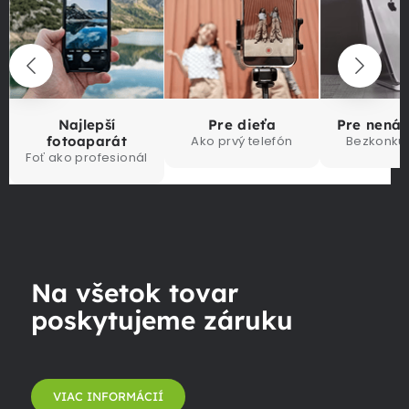
Najlepší
Pre dieťa
Pre nená
fotoaparát
Ako prvý telefón
Bezkonku
Foť ako profesionál
Na všetok tovar
poskytujeme záruku
VIAC INFORMÁCIÍ