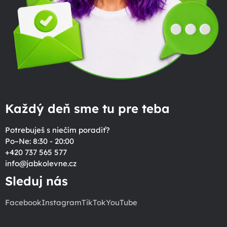
Každý deň sme tu pre teba
Potrebuješ s niečím poradiť?
Po–Ne: 8:30 - 20:00
+420 737 565 577
info
@
jabkolevne.cz
Sleduj nás
Facebook
Instagram
TikTok
YouTube