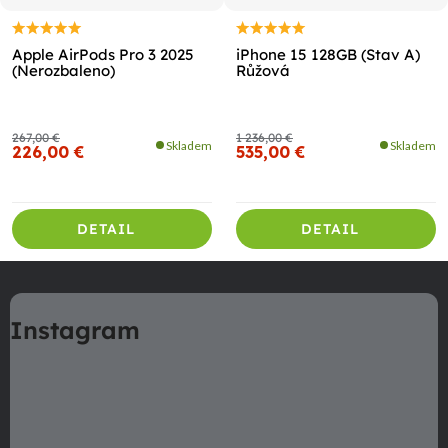
Apple AirPods Pro 3 2025
iPhone 15 128GB (Stav A)
(Nerozbaleno)
Růžová
267,00 €
1 236,00 €
Skladem
Skladem
226,00 €
535,00 €
DETAIL
DETAIL
Z
á
Instagram
p
ä
t
i