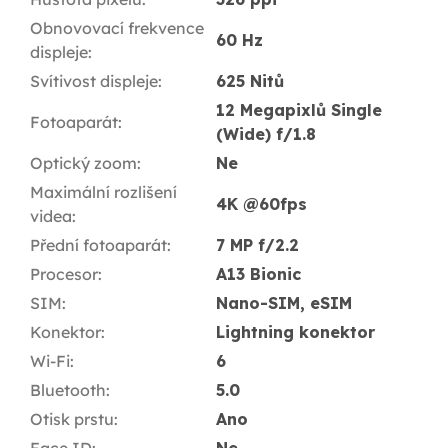
Obnovovací frekvence
60 Hz
displeje
:
Svítivost displeje
:
625 Nitů
12 Megapixlů Single
Fotoaparát
:
(Wide) f/1.8
Optický zoom
:
Ne
Maximální rozlišení
4K @60fps
videa
:
Přední fotoaparát
:
7 MP f/2.2
Procesor
:
A13 Bionic
SIM
:
Nano-SIM, eSIM
Konektor
:
Lightning konektor
Wi-Fi
:
6
Bluetooth
:
5.0
Otisk prstu
:
Ano