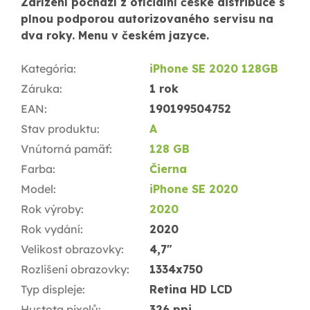
Zařízení pochází z oficiální české distribuce s
plnou podporou autorizovaného servisu na
dva roky. Menu v českém jazyce.
Kategória
:
iPhone SE 2020 128GB
Záruka
:
1 rok
EAN
:
190199504752
Stav produktu
:
A
Vnútorná pamäť
:
128 GB
Farba
:
Čierna
Model
:
iPhone SE 2020
Rok výroby
:
2020
Rok vydání
:
2020
Velikost obrazovky
:
4,7"
Rozlišení obrazovky
:
1334x750
Typ displeje
:
Retina HD LCD
Hustota pixelů
:
326 ppi