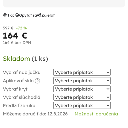
Tlač
Opýtať sa
Zdieľať
597 €
–72 %
164 €
164 €
bez DPH
Jednotková
Skladom
(1 ks)
cena:
Vybrať nabíjačku
Aplikovať sklo
?
Vybrať kryt
Vybrať slúchadlá
Predĺžiť záruku
Môžeme doručiť do:
12.8.2026
Možnosti doručenia