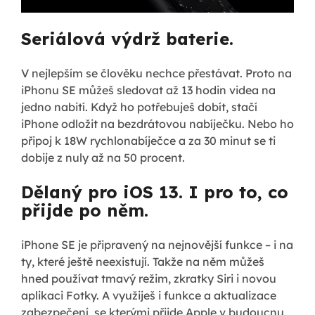
Seriálová výdrž baterie.
V nejlepším se člověku nechce přestávat. Proto na
iPhonu SE můžeš sledovat až 13 hodin videa na
jedno nabití. Když ho potřebuješ dobít, stačí
iPhone odložit na bezdrátovou nabíječku. Nebo ho
připoj k 18W rychlonabíječce a za 30 minut se ti
dobije z nuly až na 50 procent.
Dělaný pro iOS 13. I pro to, co
přijde po něm.
iPhone SE je připravený na nejnovější funkce – i na
ty, které ještě neexistují. Takže na něm můžeš
hned používat tmavý režim, zkratky Siri i novou
aplikaci Fotky. A využiješ i funkce a aktualizace
zabezpečení, se kterými přijde Apple v budoucnu.