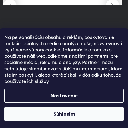
Novinky zo sveta technológií
Na personalizáciu obsahu a reklám, poskytovanie
funkcií sociálnych médií a analýzu našej návštevnosti
využívame súbory cookie. Informácie o tom, ako
používate náš web, zdieľame s našimi partnermi pre
Prejsť do magazínu
sociálne médiá, reklamu a analýzy. Partneri môžu
tieto údaje skombinovať s ďalšími informáciami, ktoré
ste im poskytli, alebo ktoré získali v dôsledku toho, že
používate ich služby.
Nastavenie
90 %
spokojení zákazníci
Súhlasím
428
hodnocení