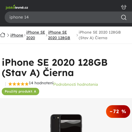
Prejsť
na
obsah
iPhone SE
iPhone SE
iPhone SE 2020 128GB
Domov
iPhone
2020
2020 128GB
(Stav A) Čierna
iPhone SE 2020 128GB
(Stav A) Čierna
14 hodnotení
Podrobnosti hodnotenia
Priemerné
Použitý produkt: A
hodnotenie
produktu
je
–72 %
4,6
z
5