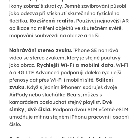
ikony zobrazíš zkratky. Jemné zavibrování působí
jako odezva při stisknutí skutečného fyzického
tlačítka.
Rozšířená realita.
Používej nejnovější AR
aplikace na měření objektů ve skutečném světě,
mapování souhvězdí na obloze a další.
Nahrávání stereo zvuku.
iPhone SE nahrává
video se stereo zvukem, který je stejně poutavý
jako obraz.
Rychlejší Wi-Fi a mobilní data.
Wi-Fi
6 a 4G LTE Advanced podporují daleko rychlejší
přenosy dat přes Wi-Fi i mobilní sítě.
Sdílení
zvuku.
Když s jedním iPhonem spáruješ dvoje
AirPody nebo sluchátka Beats, můžeš s
kamarádem poslouchat stejný playlist.
Dvě
simky, dvě čísla.
Podpora dvou SIM včetně eSIM
umožňuje mít na stejném iPhonu pracovní i osobní
číslo.