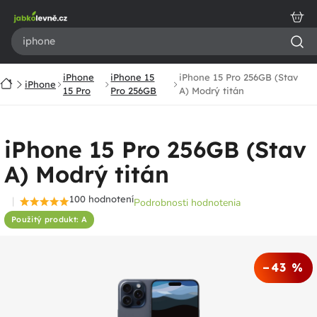
Prejsť
na
obsah
iPhone
iPhone 15
iPhone 15 Pro 256GB (Stav
Domov
iPhone
15 Pro
Pro 256GB
A) Modrý titán
iPhone 15 Pro 256GB (Stav
A) Modrý titán
100 hodnotení
Podrobnosti hodnotenia
Priemerné
Použitý produkt: A
hodnotenie
produktu
je
–43 %
4,6
z
5