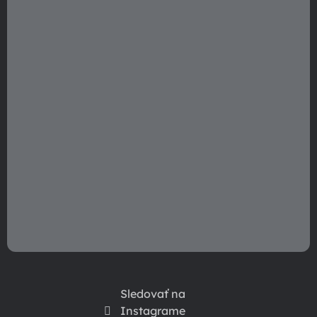
i
e
Sledovať na
Instagrame