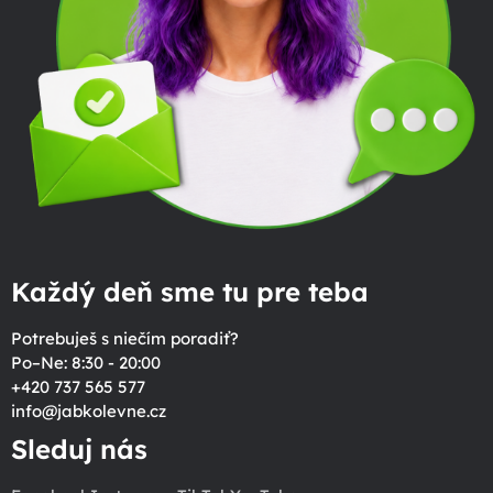
Každý deň sme tu pre teba
Potrebuješ s niečím poradiť?
Po–Ne: 8:30 - 20:00
+420 737 565 577
info
@
jabkolevne.cz
Sleduj nás