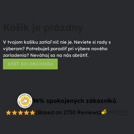
Košík je prázdny
V tvojom košíku zatiaľ nič nie je. Neviete si rady s
výberom? Potrebuješ poradiť pri výbere nového
zariadenia? Neváhaj sa na nás obrátiť.
SPÄŤ DO OBCHODU
96% spokojených zákazníků
(Based on 2750 Reviews)