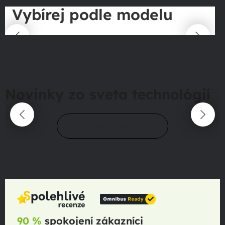
Vybírej podle modelu
Novinky zo sveta technológií
Prejsť do magazínu
90 %
spokojení zákazníci