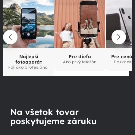
Najlepší
Pre dieťa
Pre nená
fotoaparát
Ako prvý telefón
Bezkonku
Foť ako profesionál
Na všetok tovar
poskytujeme záruku