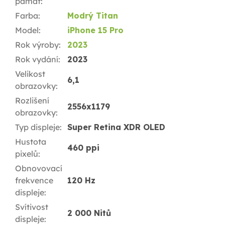
pamäť
:
Farba
:
Modrý Titan
Model
:
iPhone 15 Pro
Rok výroby
:
2023
Rok vydání
:
2023
Velikost
6,1
obrazovky
:
Rozlišení
2556x1179
obrazovky
:
Typ displeje
:
Super Retina XDR OLED
Hustota
460 ppi
pixelů
:
Obnovovací
frekvence
120 Hz
displeje
:
Svítivost
2 000 Nitů
displeje
: