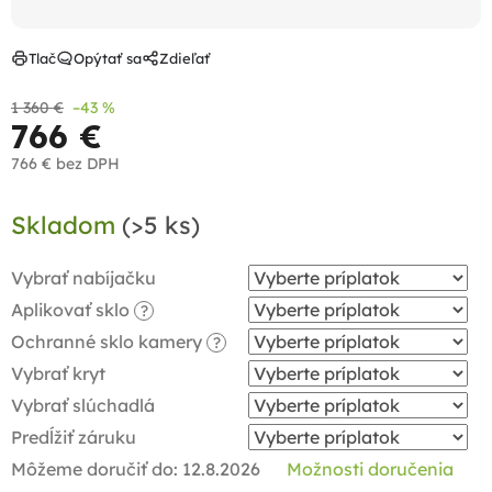
Tlač
Opýtať sa
Zdieľať
1 360 €
–43 %
766 €
766 €
bez DPH
Jednotková
Skladom
(>5 ks)
cena:
Vybrať nabíjačku
Aplikovať sklo
?
Ochranné sklo kamery
?
Vybrať kryt
Vybrať slúchadlá
Predĺžiť záruku
Môžeme doručiť do:
12.8.2026
Možnosti doručenia