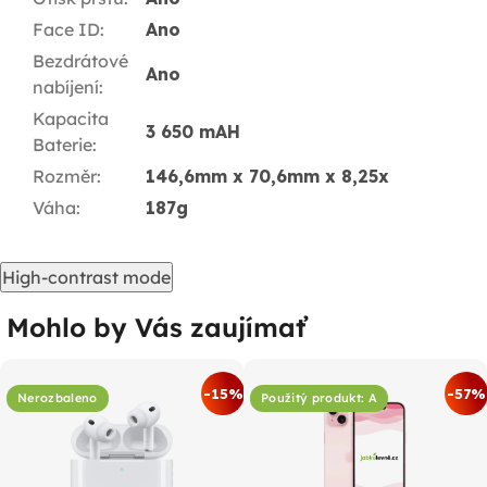
Face ID
:
Ano
Bezdrátové
Ano
nabíjení
:
Kapacita
3 650 mAH
Baterie
:
Rozměr
:
146,6mm x 70,6mm x 8,25x
Váha
:
187g
High-contrast mode
Mohlo by Vás zaujímať
-15%
-57%
Nerozbaleno
Použitý produkt: A