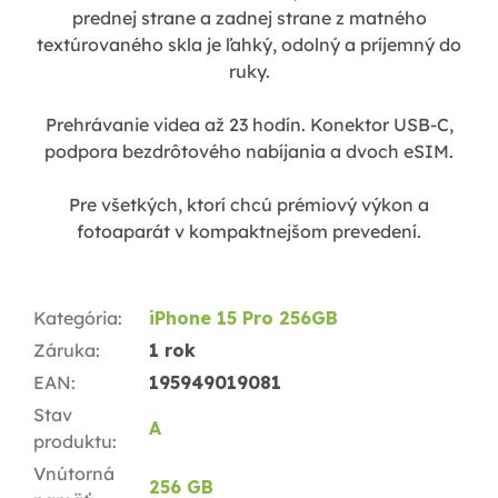
prednej strane a zadnej strane z matného
textúrovaného skla je ľahký, odolný a príjemný do
ruky.
Prehrávanie videa až 23 hodín. Konektor USB-C,
podpora bezdrôtového nabíjania a dvoch eSIM.
Pre všetkých, ktorí chcú prémiový výkon a
fotoaparát v kompaktnejšom prevedení.
Kategória
:
iPhone 15 Pro 256GB
Záruka
:
1 rok
EAN
:
195949019081
Stav
A
produktu
:
Vnútorná
256 GB