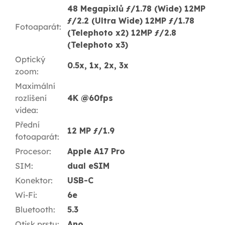
48 Megapixlů ƒ/1.78 (Wide) 12MP
ƒ/2.2 (Ultra Wide) 12MP ƒ/1.78
Fotoaparát
:
(Telephoto x2) 12MP ƒ/2.8
(Telephoto x3)
Optický
0.5x, 1x, 2x, 3x
zoom
:
Maximální
rozlišení
4K @60fps
videa
:
Přední
12 MP ƒ/1.9
fotoaparát
:
Procesor
:
Apple A17 Pro
SIM
:
dual eSIM
Konektor
:
USB-C
Wi-Fi
:
6e
Bluetooth
:
5.3
Otisk prstu
:
Ano