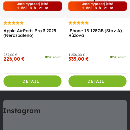
Jarní výprodej ještě
Jarní výprodej ještě
1
dni
8
h
21
m
1
dni
8
h
21
m
Apple AirPods Pro 3 2025
iPhone 15 128GB (Stav A)
(Nerozbaleno)
Růžová
267,00 €
1 236,00 €
Skladem
Skladem
226,00 €
535,00 €
DETAIL
DETAIL
Z
á
Instagram
p
ä
t