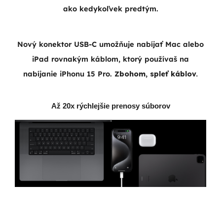
ako kedykoľvek predtým.
Nový konektor USB-C umožňuje nabíjať Mac alebo
iPad rovnakým káblom, ktorý používaš na
nabíjanie iPhonu 15 Pro.
Zbohom, spleť káblov.
Až 20x rýchlejšie prenosy súborov