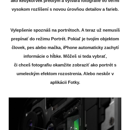
ako kedykoľvek predtým a vytvára fotografie vo veľmi
vysokom rozlíšení s novou úrovňou detailov a farieb.
Vylepšenie spoznáš na portrétoch.
A teraz už nemusíš
prepínať do režimu Portrét. Pokiaľ je tvojím objektom
človek, pes alebo mačka, iPhone automaticky zachytí
informácie
o hĺbke. Môžeš si teda vybrať,
či chceš fotografiu okamžite zobraziť ako portrét s
umeleckým efektom rozostrenia. Alebo neskôr v
aplikácii Fotky.