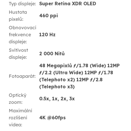
Typ displeje
:
Super Retina XDR OLED
Hustota
460 ppi
pixelů
:
Obnovovací
frekvence
120 Hz
displeje
:
Svítivost
2 000 Nitů
displeje
:
48 Megapixlů ƒ/1.78 (Wide) 12MP
ƒ/2.2 (Ultra Wide) 12MP ƒ/1.78
Fotoaparát
:
(Telephoto x2) 12MP ƒ/2.8
(Telephoto x3)
Optický
0.5x, 1x, 2x, 3x
zoom
:
Maximální
rozlišení
4K @60fps
videa
: