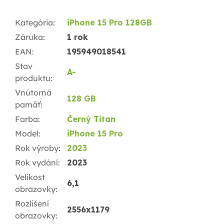
Kategória
:
iPhone 15 Pro 128GB
Záruka
:
1 rok
EAN
:
195949018541
Stav
A-
produktu
:
Vnútorná
128 GB
pamäť
:
Farba
:
Černý Titan
Model
:
iPhone 15 Pro
Rok výroby
:
2023
Rok vydání
:
2023
Velikost
6,1
obrazovky
:
Rozlišení
2556x1179
obrazovky
: