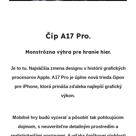
Čip A17 Pro.
Monstrózna výhra pre hranie hier.
Je to tu. Najväčšia zmena designu v histórii grafických
procesorov Apple. A17 Pro je úplne nová trieda čipov
pre iPhone, ktorá prináša zďaleka najlepší grafický
výkon.
Mobilné hry budú vyzerať a pôsobiť tak pohlcujúcim
dojmom, s neuveriteľne detailným prostredím a
realistickejšími postavami. A vďaka špičkovej rýchlosti