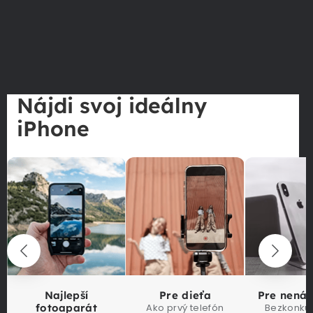
Nájdi svoj ideálny
iPhone
Najlepší
Pre dieťa
Pre nená
fotoaparát
Ako prvý telefón
Bezkonku