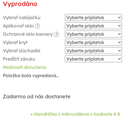
Vyprodáno
cena:
Vybrať nabíjačku
Aplikovať sklo
?
Ochranné sklo kamery
?
Vybrať kryt
Vybrať slúchadlá
Predĺžiť záruku
Možnosti doručenia
Položka bola vypredaná…
Zadarmo od nás dostanete
+ Handrička z mikrovlákna
v hodnote 4 €