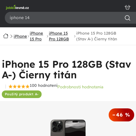
Prejsť
na
obsah
iPhone
iPhone 15
iPhone 15 Pro 128GB
Domov
iPhone
15 Pro
Pro 128GB
(Stav A-) Čierny titán
iPhone 15 Pro 128GB (Stav
A-) Čierny titán
100 hodnotení
Podrobnosti hodnotenia
Priemerné
Použitý produkt: A-
hodnotenie
produktu
je
–46 %
4,5
z
5