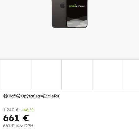
hviezdičiek.
Tlač
Opýtať sa
Zdieľať
1 240 €
–46 %
661 €
661 €
bez DPH
Jednotková