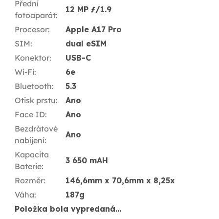
Přední
12 MP ƒ/1.9
fotoaparát
:
Procesor
:
Apple A17 Pro
SIM
:
dual eSIM
Konektor
:
USB-C
Wi-Fi
:
6e
Bluetooth
:
5.3
Otisk prstu
:
Ano
Face ID
:
Ano
Bezdrátové
Ano
nabíjení
:
Kapacita
3 650 mAH
Baterie
:
Rozměr
:
146,6mm x 70,6mm x 8,25x
Váha
:
187g
Položka bola vypredaná…