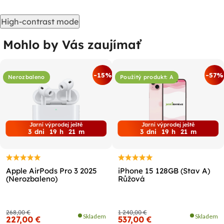
High-contrast mode
Mohlo by Vás zaujímať
-15%
-57%
Nerozbaleno
Použitý produkt: A
Jarní výprodej ještě
Jarní výprodej ještě
3
dni
19
h
21
m
3
dni
19
h
21
m
Apple AirPods Pro 3 2025
iPhone 15 128GB (Stav A)
(Nerozbaleno)
Růžová
268,00 €
1 240,00 €
Skladem
Skladem
227,00 €
537,00 €