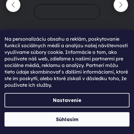
Prejsť do magazínu
Na personalizáciu obsahu a reklám, poskytovanie
funkcií sociálnych médií a analýzu našej návštevnosti
využívame súbory cookie. Informácie o tom, ako
používate náš web, zdieľame s našimi partnermi pre
sociálne médiá, reklamu a analýzy. Partneri môžu
90 %
spokojení zákazníci
tieto údaje skombinovať s ďalšími informáciami, ktoré
428
hodnocení
ste im poskytli, alebo ktoré získali v dôsledku toho, že
používate ich služby.
maximální spokojenost
Nastavenie
22.06.2025
Súhlasím