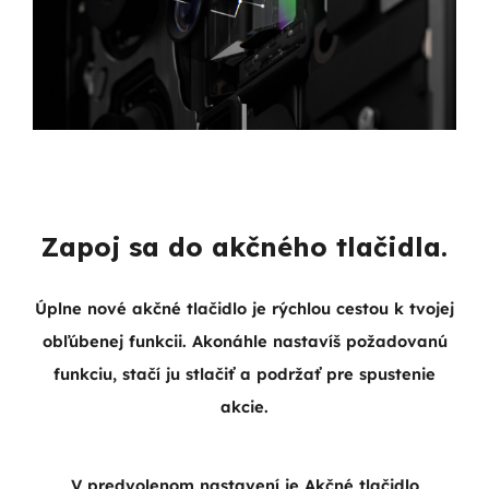
Zapoj sa do akčného tlačidla.
Úplne nové akčné tlačidlo je rýchlou cestou k tvojej
obľúbenej funkcii. Akonáhle nastavíš požadovanú
funkciu, stačí ju stlačiť a podržať pre spustenie
akcie.
V predvolenom nastavení je Akčné tlačidlo