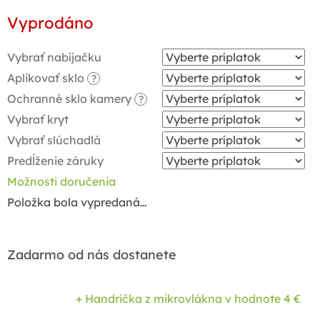
Jednotková
Vyprodáno
cena:
Vybrať nabíjačku
Aplikovať sklo
?
Ochranné sklo kamery
?
Vybrať kryt
Vybrať slúchadlá
Predĺženie záruky
Možnosti doručenia
Položka bola vypredaná…
Zadarmo od nás dostanete
+ Handrička z mikrovlákna
v hodnote 4 €