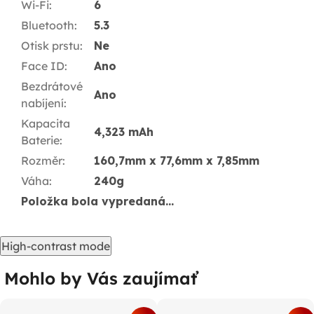
Wi-Fi
:
6
Bluetooth
:
5.3
Otisk prstu
:
Ne
Face ID
:
Ano
Bezdrátové
Ano
nabíjení
:
Kapacita
4,323 mAh
Baterie
:
Rozměr
:
160,7mm x 77,6mm x 7,85mm
Váha
:
240g
Položka bola vypredaná…
High-contrast mode
Mohlo by Vás zaujímať