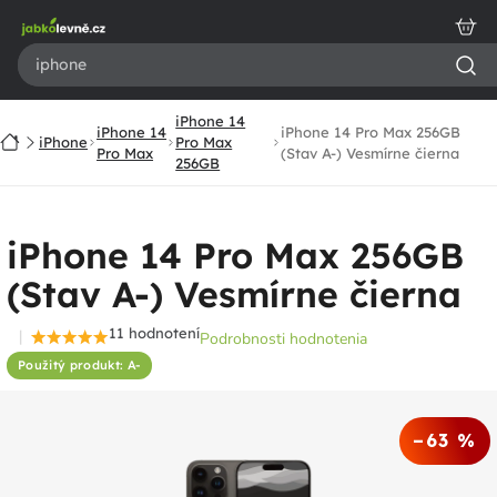
Prejsť
na
obsah
iPhone 14
iPhone 14
iPhone 14 Pro Max 256GB
Domov
iPhone
Pro Max
Pro Max
(Stav A-) Vesmírne čierna
256GB
iPhone 14 Pro Max 256GB
(Stav A-) Vesmírne čierna
11 hodnotení
Podrobnosti hodnotenia
Priemerné
Použitý produkt: A-
hodnotenie
produktu
je
–63 %
4,5
z