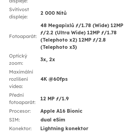
displeje
:
Svítivost
2 000 Nitů
displeje
:
48 Megapixlů ƒ/1.78 (Wide) 12MP
ƒ/2.2 (Ultra Wide) 12MP ƒ/1.78
Fotoaparát
:
(Telephoto x2) 12MP ƒ/2.8
(Telephoto x3)
Optický
3x, 2x
zoom
:
Maximální
rozlišení
4K @60fps
videa
:
Přední
12 MP ƒ/1.9
fotoaparát
:
Procesor
:
Apple A16 Bionic
SIM
:
dual eSim
Konektor
:
Lightning konektor