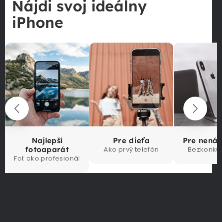
Nájdi svoj ideálny
iPhone
Najlepší
Pre dieťa
Pre nená
fotoaparát
Ako prvý telefón
Bezkonku
Foť ako profesionál