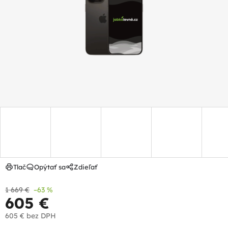
5
hviezdičiek.
Tlač
Opýtať sa
Zdieľať
1 669 €
–63 %
605 €
605 €
bez DPH