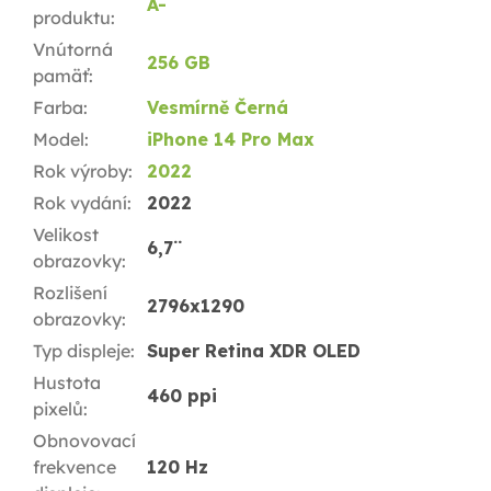
A-
produktu
:
Vnútorná
256 GB
pamäť
:
Farba
:
Vesmírně Černá
Model
:
iPhone 14 Pro Max
Rok výroby
:
2022
Rok vydání
:
2022
Velikost
6,7¨
obrazovky
:
Rozlišení
2796x1290
obrazovky
:
Typ displeje
:
Super Retina XDR OLED
Hustota
460 ppi
pixelů
:
Obnovovací
frekvence
120 Hz