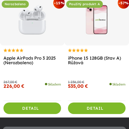
-15%
-57%
Nerozbaleno
Použitý produkt: A
Apple AirPods Pro 3 2025
iPhone 15 128GB (Stav A)
(Nerozbaleno)
Růžová
267,00 €
1 236,00 €
Skladem
Skladem
226,00 €
535,00 €
DETAIL
DETAIL
Z