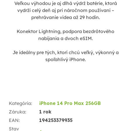
Veľkou výhodou je aj dlhá výdrž batérie, ktorá
vydrží celý deň aj pri náročnom používaní –
prehrávanie videa až 29 hodín.
Konektor Lightning, podpora bezdrôtového
nabíjania a dvoch eSIM.
Je ideálny pre tých, ktorí chcú veľký, výkonný a
spoľahlivý iPhone.
Kategória
:
iPhone 14 Pro Max 256GB
Záruka
:
1 rok
EAN
:
194253379935
Stav