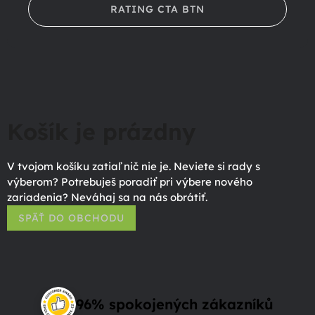
RATING CTA BTN
Košík je prázdny
V tvojom košíku zatiaľ nič nie je. Neviete si rady s
výberom? Potrebuješ poradiť pri výbere nového
zariadenia? Neváhaj sa na nás obrátiť.
SPÄŤ DO OBCHODU
96% spokojených zákazníků