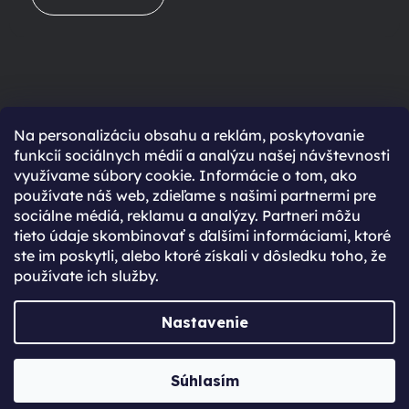
Na personalizáciu obsahu a reklám, poskytovanie
Ešte nemáte účet?
funkcií sociálnych médií a analýzu našej návštevnosti
využívame súbory cookie. Informácie o tom, ako
Rýchlejší nákup vďaka uloženým údajom
používate náš web, zdieľame s našimi partnermi pre
Prehľad o stave objednávky
sociálne médiá, reklamu a analýzy. Partneri môžu
tieto údaje skombinovať s ďalšími informáciami, ktoré
Kompletná história objednávok
ste im poskytli, alebo ktoré získali v dôsledku toho, že
Špeciálne akcie, novinky a zľavy pre registrovaných
používate ich služby.
REGISTROVAŤ SA
Nastavenie
Vytvoril Shoptet Premium
Súhlasím
Copyright 2026
JabkoLevně.sk
. Všetky práva vyhradené.