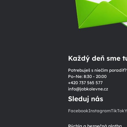
Každý deň sme tu
Potrebuješ s niečím poradiť?
Po–Ne: 8:30 - 20:00
+420 737 565 577
info
@
jabkolevne.cz
Sleduj nás
Facebook
Instagram
TikTok
Y
Rýchla a bezpečná platba