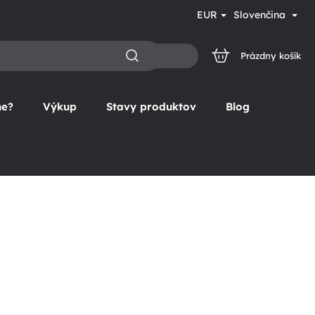
EUR
Slovenčina
Prázdny košík
NÁKUPNÝ
KOŠÍK
ne?
Výkup
Stavy produktov
Blog