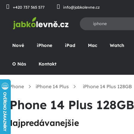
Prejsť
+420 737 565 577
info@jabkolevne.cz
na
obsah
Nové
iPhone
iPad
Mac
Watch
O Nás
Kontakt
iPhone
iPhone 14 Plus
iPhone 14 Plus 128GB
omov
iPhone 14 Plus 128G
Najpredávanejšie