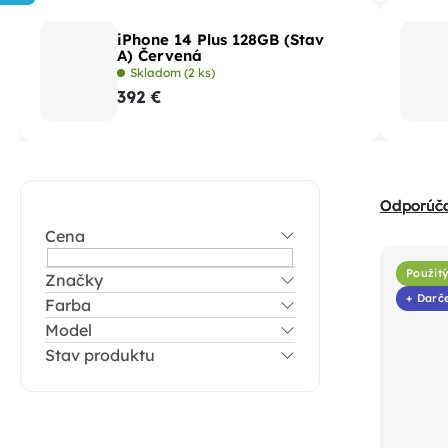
iPhone 14 Plus 128GB (Stav
A) Červená
Skladom
(2 ks)
392 €
B
R
Odporúč
o
a
Cena
č
V
d
n
Použit
Značky
ý
e
+ Darč
Farba
ý
p
n
Model
p
i
i
Stav produktu
a
s
e
n
p
p
e
r