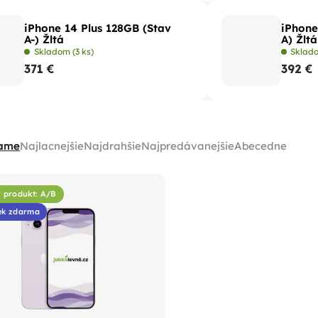
iPhone 14 Plus 128GB (Stav
iPhone
A-) Žltá
A) Žltá
Skladom
(3 ks)
Sklad
371 €
392 €
ame
Najlacnejšie
Najdrahšie
Najpredávanejšie
Abecedne
ý produkt: A/B
ek zdarma