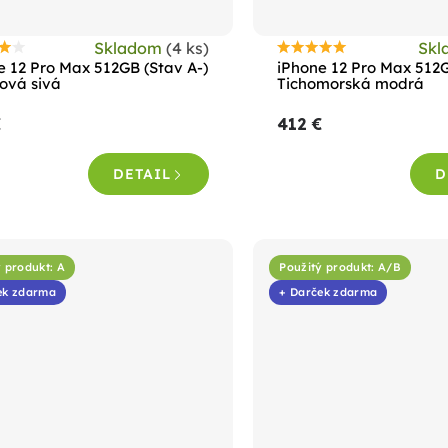
Skladom
(4 ks)
Sk
riemerné
Priemerné
e 12 Pro Max 512GB (Stav A-)
iPhone 12 Pro Max 512G
odnotenie
hodnotenie
tová sivá
Tichomorská modrá
roduktu
produktu
€
412 €
e
je
,4
4,8
DETAIL
D
z
5
viezdičiek.
hviezdičiek.
 produkt: A
Použitý produkt: A/B
ek zdarma
+ Darček zdarma