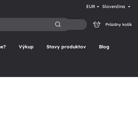
EUR
Slovenčina
Prázdny košík
NÁKUPNÝ
KOŠÍK
ne?
Výkup
Stavy produktov
Blog