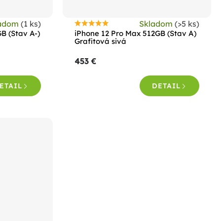
ladom
(1 ks)
Skladom
(>5 ks)
Priemerné
B (Stav A-)
iPhone 12 Pro Max 512GB (Stav A)
hodnotenie
Grafitová sivá
produktu
453 €
je
4,8
ETAIL
DETAIL
z
5
hviezdičiek.