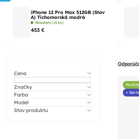
iPhone 12 Pro Max 512GB (Stav
A) Tichomorská modrá
Skladom
(>5 ks)
453 €
B
R
Odporúč
o
a
Cena
V
č
d
ý
n
Použitý
Značky
e
p
+ Darč
Farba
ý
n
i
Model
p
i
Stav produktu
s
a
e
p
n
p
r
e