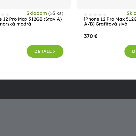
Skladom
(>5 ks)
Skl
e 12 Pro Max 512GB (Stav A)
iPhone 12 Pro Max 512
morská modrá
A/B) Grafitová sivá
370 €
DETAIL
D