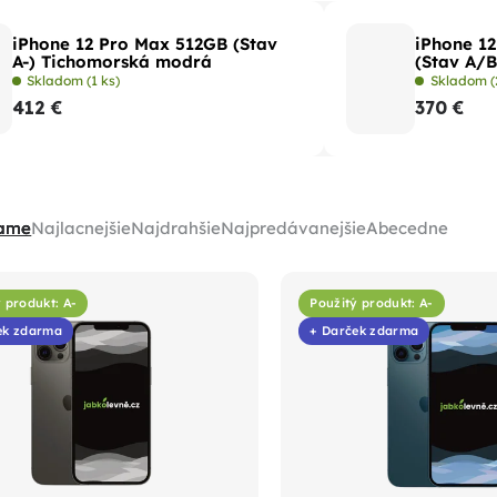
iPhone 12 Pro Max 512GB (Stav
iPhone 1
A-) Tichomorská modrá
(Stav A/B
Skladom
(1 ks)
Skladom
(
412 €
370 €
ame
Najlacnejšie
Najdrahšie
Najpredávanejšie
Abecedne
 produkt: A-
Použitý produkt: A-
ek zdarma
+ Darček zdarma