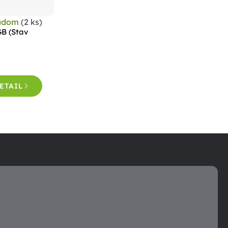
adom
(2 ks)
GB (Stav
ETAIL