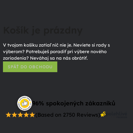
Košík je prázdny
V tvojom košíku zatiaľ nič nie je. Neviete si rady s
výberom? Potrebuješ poradiť pri výbere nového
zariadenia? Neváhaj sa na nás obrátiť.
SPÄŤ DO OBCHODU
96% spokojených zákazníků
(Based on 2750 Reviews)