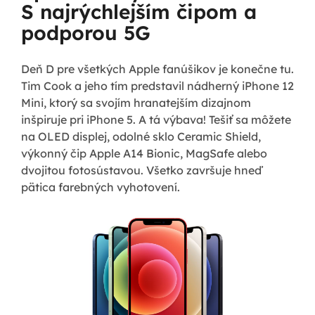
S najrýchlejším čipom a
podporou 5G
Deň D pre všetkých Apple fanúšikov je konečne tu.
Tim Cook a jeho tím predstavil nádherný iPhone 12
Mini, ktorý sa svojím hranatejším dizajnom
inšpiruje pri iPhone 5. A tá výbava! Tešiť sa môžete
na OLED displej, odolné sklo Ceramic Shield,
výkonný čip Apple A14 Bionic, MagSafe alebo
dvojitou fotosústavou. Všetko završuje hneď
pätica farebných vyhotovení.