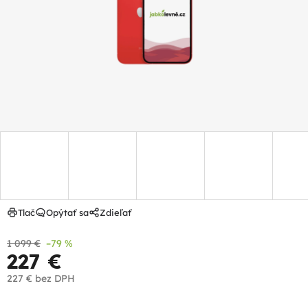
hviezdičiek.
Tlač
Opýtať sa
Zdieľať
1 099 €
–79 %
227 €
227 €
bez DPH
Jednotková