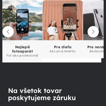
Najlepší
Pre dieťa
Pre nená
fotoaparát
Ako prvý telefón
Bezkonku
Foť ako profesionál
Na všetok tovar
poskytujeme záruku