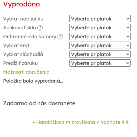
Vyprodáno
cena:
Vybrať nabíjačku
Aplikovať sklo
?
Ochranné sklo kamery
?
Vybrať kryt
Vybrať slúchadlá
Predĺžiť záruku
Možnosti doručenia
Položka bola vypredaná…
Zadarmo od nás dostanete
+ Handrička z mikrovlákna
v hodnote 4 €