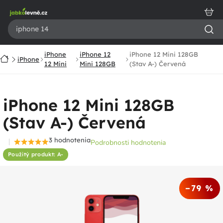
Prejsť
na
obsah
iPhone
iPhone 12
iPhone 12 Mini 128GB
Domov
iPhone
12 Mini
Mini 128GB
(Stav A-) Červená
iPhone 12 Mini 128GB
(Stav A-) Červená
3 hodnotenia
Podrobnosti hodnotenia
Priemerné
Použitý produkt: A-
hodnotenie
produktu
je
–79 %
5,0
z
5