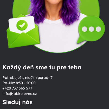
Každý deň sme tu pre teba
Potrebuješ s niečím poradiť?
Po–Ne: 8:30 - 20:00
+420 737 565 577
info
@
jabkolevne.cz
Sleduj nás