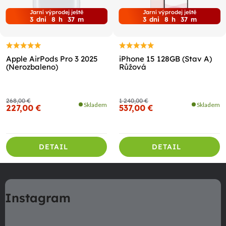
Jarní výprodej ještě
Jarní výprodej ještě
3
dni
8
h
37
m
3
dni
8
h
37
m
Apple AirPods Pro 3 2025
iPhone 15 128GB (Stav A)
(Nerozbaleno)
Růžová
268,00 €
1 240,00 €
Skladem
Skladem
227,00 €
537,00 €
DETAIL
DETAIL
Z
á
Instagram
p
ä