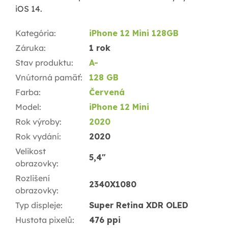
iOS 14.
Kategória
:
iPhone 12 Mini 128GB
Záruka
:
1 rok
Stav produktu
:
A-
Vnútorná pamäť
:
128 GB
Farba
:
Červená
Model
:
iPhone 12 Mini
Rok výroby
:
2020
Rok vydání
:
2020
Velikost
5,4"
obrazovky
:
Rozlišení
2340X1080
obrazovky
:
Typ displeje
:
Super Retina XDR OLED
Hustota pixelů
:
476 ppi