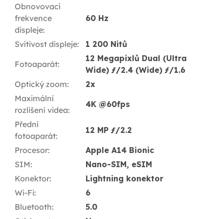
Obnovovací
frekvence
60 Hz
displeje
:
Svítivost displeje
:
1 200 Nitů
12 Megapixlů Dual (Ultra
Fotoaparát
:
Wide) ƒ/2.4 (Wide) ƒ/1.6
Optický zoom
:
2x
Maximální
4K @60fps
rozlišení videa
:
Přední
12 MP ƒ/2.2
fotoaparát
:
Procesor
:
Apple A14 Bionic
SIM
:
Nano-SIM, eSIM
Konektor
:
Lightning konektor
Wi-Fi
:
6
Bluetooth
:
5.0