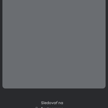
t
i
e
Sledovať na