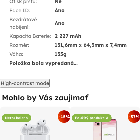
Otisk prstu
:
Ne
Face ID
:
Ano
Bezdrátové
Ano
nabíjení
:
Kapacita Baterie
:
2 227 mAh
Rozměr
:
131,6mm x 64,3mm x 7,4mm
Váha
:
135g
Položka bola vypredaná…
High-contrast mode
Mohlo by Vás zaujímať
-15%
-57%
Nerozbaleno
Použitý produkt: A