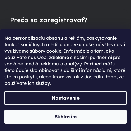
Prečo sa zaregistrovať?
Rýchlejší nákup vďaka uloženým údajom
Na personalizáciu obsahu a reklám, poskytovanie
Prehľad o stave objednávky
funkcií sociálnych médií a analýzu našej návštevnosti
Kompletná história objednávok
využívame súbory cookie. Informácie o tom, ako
používate náš web, zdieľame s našimi partnermi pre
Špeciálne akcie, novinky a zľavy pre
sociálne médiá, reklamu a analýzy. Partneri môžu
registrovaných
tieto údaje skombinovať s ďalšími informáciami, ktoré
ste im poskytli, alebo ktoré získali v dôsledku toho, že
Už máte vytvorený účet?
používate ich služby.
Prihláste sa
Nastavenie
Prihlásiť sa
Súhlasím