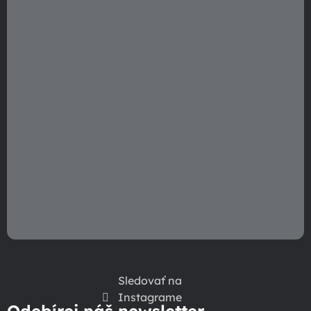
i
e
Sledovať na
Instagrame