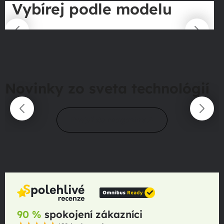
Vybírej podle modelu
Novinky zo sveta technológií
Prejsť do magazínu
90 %
spokojení zákazníci