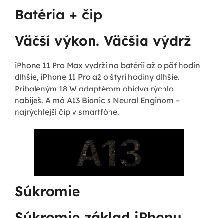
Batéria + čip
Väčší výkon. Väčšia výdrž
iPhone 11 Pro Max vydrží na batérii až o päť hodín
dlhšie, iPhone 11 Pro až o štyri hodiny dlhšie.
Pribaleným 18 W adaptérom obidva rýchlo
nabiješ. A má A13 Bionic s Neural Enginom –
najrýchlejší čip v smartfóne.
Súkromie
Súkromie základ iPhonu