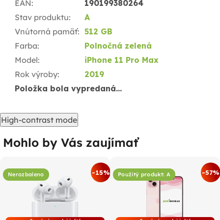
EAN
:
190199380264
Stav produktu
:
A
Vnútorná pamäť
:
512 GB
Farba
:
Polnočná zelená
Model
:
iPhone 11 Pro Max
Rok výroby
:
2019
Položka bola vypredaná…
High-contrast mode
Mohlo by Vás zaujímať
-15%
-57%
Nerozbaleno
Použitý produkt: A