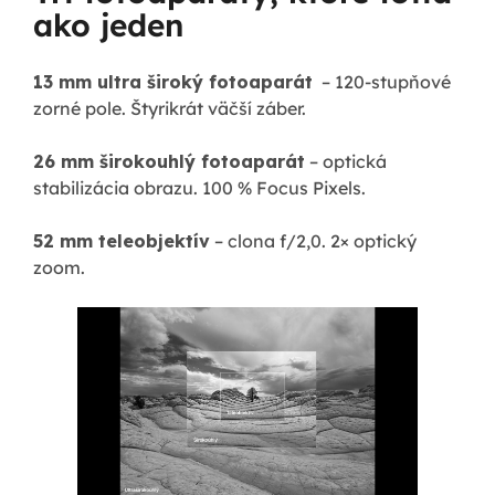
ako jeden
13 mm ultra široký fotoaparát
– 120-stupňové
zorné pole. Štyrikrát väčší záber.
26 mm širokouhlý fotoaparát
– optická
stabilizácia obrazu. 100 % Focus Pixels.
52 mm teleobjektív
– clona f/2,0. 2× optický
zoom
.