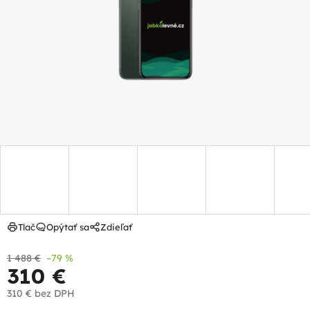
5
hviezdičiek.
Tlač
Opýtať sa
Zdieľať
1 488 €
–79 %
310 €
310 €
bez DPH