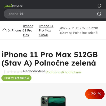
Prejsť
na
obsah
iPhone
iPhone 11
iPhone 11 Pro Max 512GB
Domov
iPhone
11 Pro
Pro Max
(Stav A) Polnočne zelená
Max
512GB
iPhone 11 Pro Max 512GB
(Stav A) Polnočne zelená
Neohodnotené
Podrobnosti hodnotenia
Priemerné
Použitý produkt: A
hodnotenie
produktu
je
–79 %
0,0
z