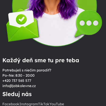
Každý deň sme tu pre teba
Potrebuješ s niečím poradiť?
Po–Ne: 8:30 - 20:00
+420 737 565 577
info
@
jabkolevne.cz
Sleduj nás
Facebook
Instagram
TikTok
YouTube