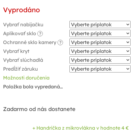
Jednotková
Vyprodáno
cena:
Vybrať nabíjačku
Aplikovať sklo
?
Ochranné sklo kamery
?
Vybrať kryt
Vybrať slúchadlá
Predĺžiť záruku
Možnosti doručenia
Položka bola vypredaná…
Zadarmo od nás dostanete
+ Handrička z mikrovlákna
v hodnote 4 €