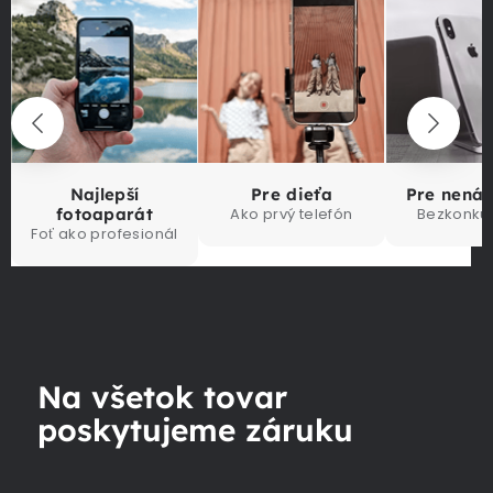
Najlepší
Pre dieťa
Pre nená
fotoaparát
Ako prvý telefón
Bezkonku
Foť ako profesionál
Na všetok tovar
poskytujeme záruku