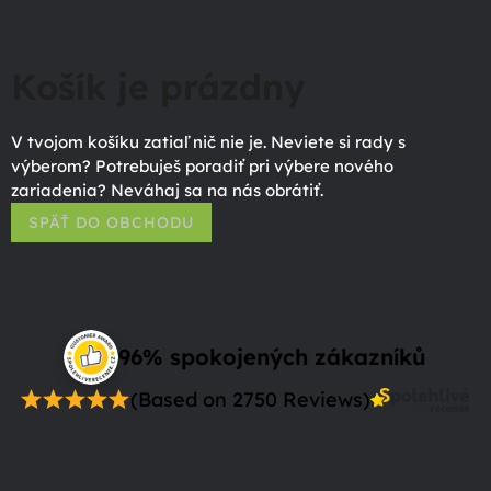
Košík je prázdny
V tvojom košíku zatiaľ nič nie je. Neviete si rady s
výberom? Potrebuješ poradiť pri výbere nového
zariadenia? Neváhaj sa na nás obrátiť.
SPÄŤ DO OBCHODU
96% spokojených zákazníků
(Based on 2750 Reviews)