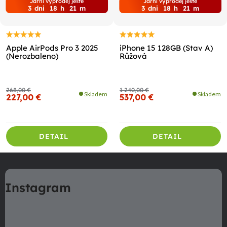
Jarní výprodej ještě
Jarní výprodej ještě
3
dni
18
h
21
m
3
dni
18
h
21
m
Apple AirPods Pro 3 2025
iPhone 15 128GB (Stav A)
(Nerozbaleno)
Růžová
268,00 €
1 240,00 €
Skladem
Skladem
227,00 €
537,00 €
DETAIL
DETAIL
Z
á
Instagram
p
ä
t