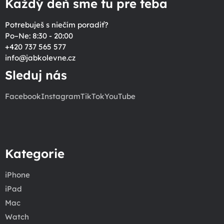
Každý deň sme tu pre teba
Potrebuješ s niečím poradiť?
Po–Ne: 8:30 - 20:00
+420 737 565 577
info
@
jabkolevne.cz
Sleduj nás
Facebook
Instagram
TikTok
YouTube
Kategorie
iPhone
iPad
Mac
Watch