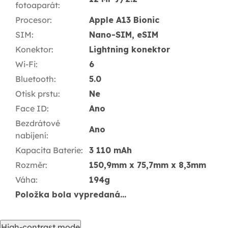
fotoaparát
:
Procesor
:
Apple A13 Bionic
SIM
:
Nano-SIM, eSIM
Konektor
:
Lightning konektor
Wi-Fi
:
6
Bluetooth
:
5.0
Otisk prstu
:
Ne
Face ID
:
Ano
Bezdrátové
Ano
nabíjení
:
Kapacita Baterie
:
3 110 mAh
Rozměr
:
150,9mm x 75,7mm x 8,3mm
Váha
:
194g
Položka bola vypredaná…
High-contrast mode