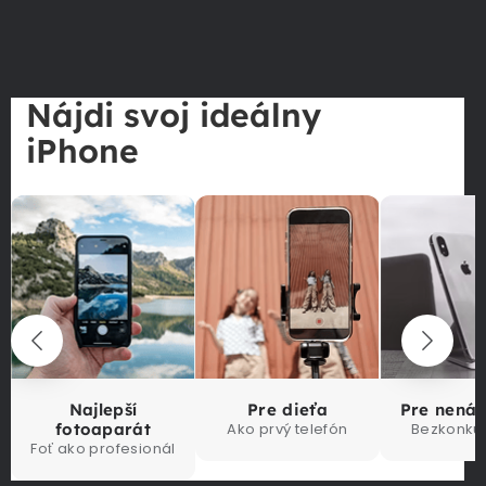
Nájdi svoj ideálny
iPhone
Najlepší
Pre dieťa
Pre nená
fotoaparát
Ako prvý telefón
Bezkonku
Foť ako profesionál