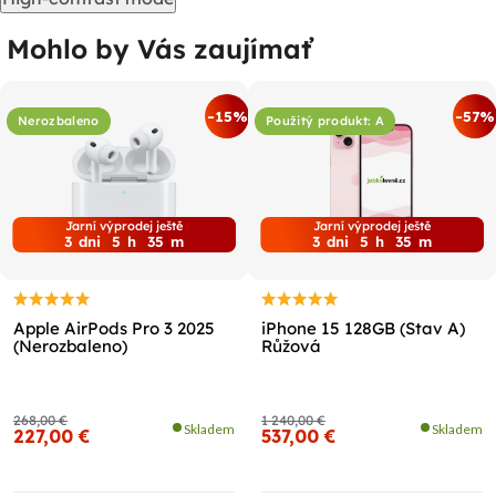
Mohlo by Vás zaujímať
-15%
-57%
Nerozbaleno
Použitý produkt: A
Jarní výprodej ještě
Jarní výprodej ještě
3
dni
5
h
35
m
3
dni
5
h
35
m
Apple AirPods Pro 3 2025
iPhone 15 128GB (Stav A)
(Nerozbaleno)
Růžová
268,00 €
1 240,00 €
Skladem
Skladem
227,00 €
537,00 €