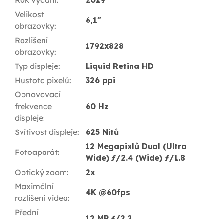
Velikost
6,1"
obrazovky
:
Rozlišení
1792x828
obrazovky
:
Typ displeje
:
Liquid Retina HD
Hustota pixelů
:
326 ppi
Obnovovací
frekvence
60 Hz
displeje
:
Svítivost displeje
:
625 Nitů
12 Megapixlů Dual (Ultra
Fotoaparát
:
Wide) ƒ/2.4 (Wide) ƒ/1.8
Optický zoom
:
2x
Maximální
4K @60fps
rozlišení videa
:
Přední
12 MP ƒ/2.2