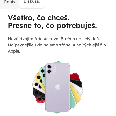
Diskusia
Popis
Všetko, čo chceš.
Presne to, čo potrebuješ.
Nová dvojitá fotosústava. Batéria na celý deň.
Najpevnejšie sklo na smartfóne. A najrýchlejší čip
Apple.