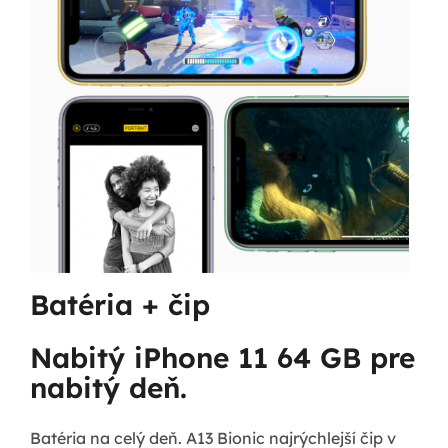
Batéria + čip
Nabitý iPhone 11 64 GB pre
nabitý deň.
Batéria na celý deň. A13 Bionic najrýchlejší čip v