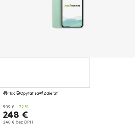
hviezdičiek.
Tlač
Opýtať sa
Zdieľať
909 €
–72 %
248 €
248 €
bez DPH
Jednotková