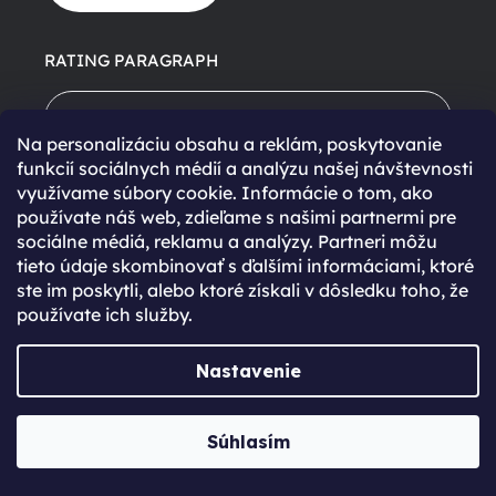
RATING PARAGRAPH
RATING CTA BTN
Na personalizáciu obsahu a reklám, poskytovanie
funkcií sociálnych médií a analýzu našej návštevnosti
využívame súbory cookie. Informácie o tom, ako
používate náš web, zdieľame s našimi partnermi pre
sociálne médiá, reklamu a analýzy. Partneri môžu
tieto údaje skombinovať s ďalšími informáciami, ktoré
ste im poskytli, alebo ktoré získali v dôsledku toho, že
Košík je prázdny
používate ich služby.
V tvojom košíku zatiaľ nič nie je. Neviete si rady s
Nastavenie
výberom? Potrebuješ poradiť pri výbere nového
zariadenia? Neváhaj sa na nás obrátiť.
Súhlasím
SPÄŤ DO OBCHODU