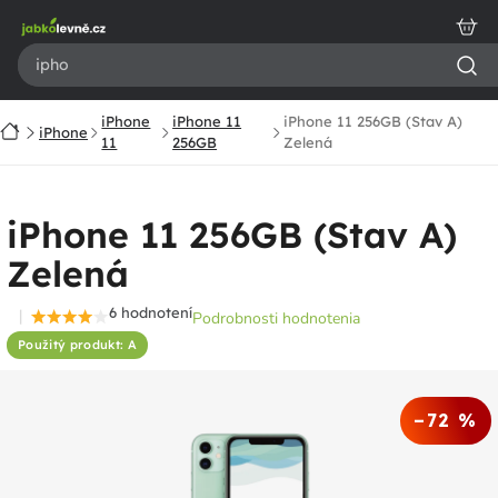
Prejsť
na
obsah
iPhone
iPhone 11
iPhone 11 256GB (Stav A)
Domov
iPhone
11
256GB
Zelená
iPhone 11 256GB (Stav A)
Zelená
6 hodnotení
Podrobnosti hodnotenia
Priemerné
Použitý produkt: A
hodnotenie
produktu
je
–72 %
4,3
z
5