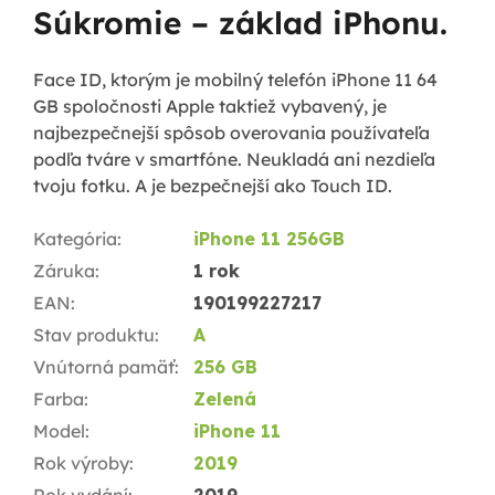
Súkromie – základ iPhonu.
Face ID, ktorým je mobilný telefón iPhone 11 64
GB spoločnosti Apple taktiež vybavený, je
najbezpečnejší spôsob overovania používateľa
podľa tváre v smartfóne. Neukladá ani nezdieľa
tvoju fotku. A je bezpečnejší ako Touch ID.
Kategória
:
iPhone 11 256GB
Záruka
:
1 rok
EAN
:
190199227217
Stav produktu
:
A
Vnútorná pamäť
:
256 GB
Farba
:
Zelená
Model
:
iPhone 11
Rok výroby
:
2019
Rok vydání
:
2019