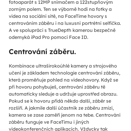
fotoaparát s 12MP snímačem a 122stupňovým
zorným polem. Ten se výborně hodí na fotky a
videa na sociální sítě, na FaceTime hovory s
centrováním záběru i na luxusní portrétní selfíčka.
A ve spolupráci s TrueDepth kamerou bezpečně
odemyká iPad Pro pomocí Face ID.
Centrování záběru.
Kombinace ultraširokoúhlé kamery a strojového
učení je základem technologie centrování záběru,
která proměňuje pohled na videohovory. Když se
při hovoru pohybuješ, centrování záběru tě
automaticky sleduje a udržuje uprostřed obrazu.
Pokud se k hovoru přidá někdo další, záběr se
rozšíří. A jakmile další účastník ze záběru zmizí,
kamera se zase zaměří jenom na tebe. Centrování
záběru funguje ve FaceTimu i jiných
videokonferenčních aplikacích. Vždycky tak