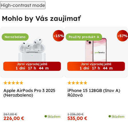
High-contrast mode
Mohlo by Vás zaujímať
-15%
-57%
Nerozbaleno
Použitý produkt: A
Jarní výprodej ještě
Jarní výprodej ještě
1
dni
17
h
44
m
1
dni
17
h
44
m
Apple AirPods Pro 3 2025
iPhone 15 128GB (Stav A)
(Nerozbaleno)
Růžová
267,00 €
1 236,00 €
Skladem
Skladem
226,00 €
535,00 €