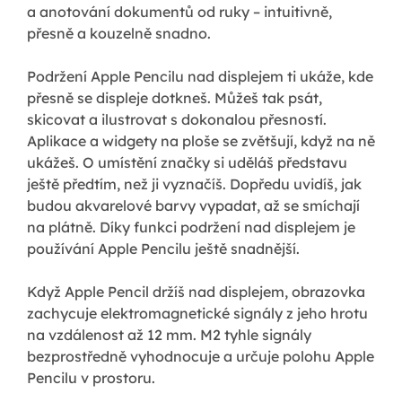
a anotování dokumentů od ruky – intuitivně,
přesně a kouzelně snadno.
Podržení Apple Pencilu nad displejem ti ukáže, kde
přesně se displeje dotkneš. Můžeš tak psát,
skicovat a ilustrovat s dokonalou přesností.
Aplikace a widgety na ploše se zvětšují, když na ně
ukážeš. O umístění značky si uděláš představu
ještě předtím, než ji vyznačíš. Dopředu uvidíš, jak
budou akvarelové barvy vypadat, až se smíchají
na plátně. Díky funkci podržení nad displejem je
používání Apple Pencilu ještě snadnější.
Když Apple Pencil držíš nad displejem, obrazovka
zachycuje elektromagnetické signály z jeho hrotu
na vzdálenost až 12 mm. M2 tyhle signály
bezprostředně vyhodnocuje a určuje polohu Apple
Pencilu v prostoru.