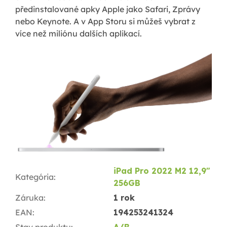
předinstalované apky Apple jako Safari, Zprávy
nebo Keynote. A v App Storu si můžeš vybrat z
více než miliónu dalších aplikací.
iPad Pro 2022 M2 12,9"
Kategória
:
256GB
Záruka
:
1 rok
EAN
:
194253241324