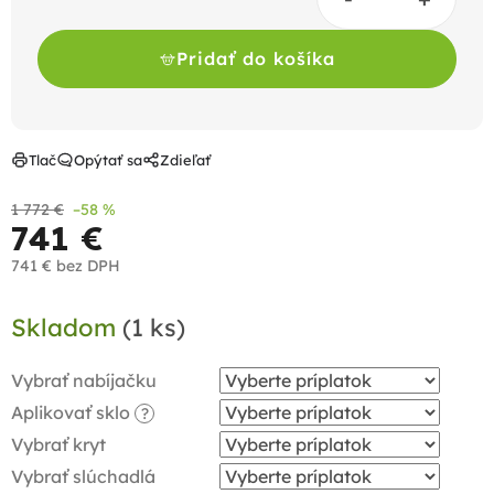
Pridať do košíka
Tlač
Opýtať sa
Zdieľať
1 772 €
–58 %
741 €
741 €
bez DPH
Jednotková
Skladom
(1 ks)
cena:
Vybrať nabíjačku
Aplikovať sklo
?
Vybrať kryt
Vybrať slúchadlá