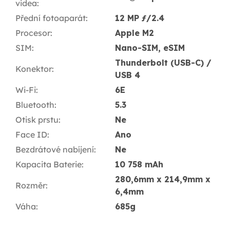
videa
:
Přední fotoaparát
:
12 MP ƒ/2.4
Procesor
:
Apple M2
SIM
:
Nano-SIM, eSIM
Thunderbolt (USB-C) /
Konektor
:
USB 4
Wi-Fi
:
6E
Bluetooth
:
5.3
Otisk prstu
:
Ne
Face ID
:
Ano
Bezdrátové nabíjení
:
Ne
Kapacita Baterie
:
10 758 mAh
280,6mm x 214,9mm x
Rozměr
:
6,4mm
Váha
:
685g