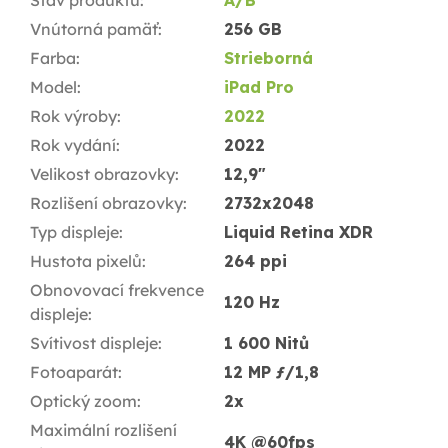
Stav produktu
:
A/B
Vnútorná pamäť
:
256 GB
Farba
:
Strieborná
Model
:
iPad Pro
Rok výroby
:
2022
Rok vydání
:
2022
Velikost obrazovky
:
12,9"
Rozlišení obrazovky
:
2732x2048
Typ displeje
:
Liquid Retina XDR
Hustota pixelů
:
264 ppi
Obnovovací frekvence
120 Hz
displeje
:
Svítivost displeje
:
1 600 Nitů
Fotoaparát
:
12 MP ƒ/1,8
Optický zoom
:
2x
Maximální rozlišení
4K @60fps