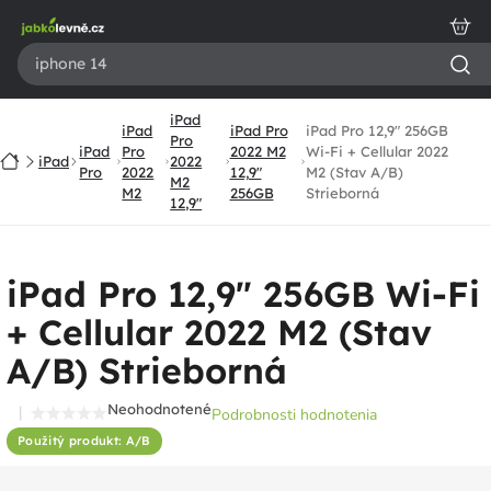
Prejsť
na
obsah
iPad
iPad
iPad Pro
iPad Pro 12,9" 256GB
Pro
iPad
Pro
2022 M2
Wi-Fi + Cellular 2022
Domov
iPad
2022
Pro
2022
12,9"
M2 (Stav A/B)
M2
M2
256GB
Strieborná
12,9"
iPad Pro 12,9" 256GB Wi-Fi
+ Cellular 2022 M2 (Stav
A/B) Strieborná
Neohodnotené
Podrobnosti hodnotenia
Priemerné
Použitý produkt: A/B
hodnotenie
produktu