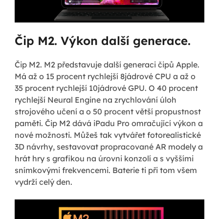
Čip M2. Výkon další generace.
Čip M2. M2 představuje další generaci čipů Apple.
Má až o 15 procent rychlejší 8jádrové CPU a až o
35 procent rychlejší 10jádrové GPU. O 40 procent
rychlejší Neural Engine na zrychlování úloh
strojového učení a o 50 procent větší propustnost
paměti. Čip M2 dává iPadu Pro omračující výkon a
nové možnosti. Můžeš tak vytvářet fotorealistické
3D návrhy, sestavovat propracované AR modely a
hrát hry s grafikou na úrovni konzolí a s vyššími
snímkovými frekvencemi. Baterie ti při tom všem
vydrží celý den.