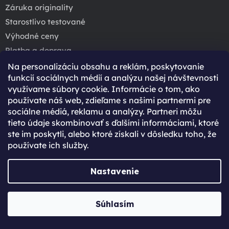
Záruka originality
Starostlivo testované
Výhodné ceny
Platba a doprava
Cenník služieb a opráv
Na personalizáciu obsahu a reklám, poskytovanie
funkcií sociálnych médií a analýzu našej návštevnosti
Prečo si kúpiť použitý iPhone?
využívame súbory cookie. Informácie o tom, ako
Obchodné podmienky
používate náš web, zdieľame s našimi partnermi pre
Ochrana osobných údajov
sociálne médiá, reklamu a analýzy. Partneri môžu
tieto údaje skombinovať s ďalšími informáciami, ktoré
ste im poskytli, alebo ktoré získali v dôsledku toho, že
používate ich služby.
Rýchla a bezpečná platba
Nastavenie
Súhlasím