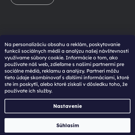
Na personalizáciu obsahu a reklám, poskytovanie
Ešte nemáte účet?
funkcií sociálnych médií a analýzu našej návštevnosti
využívame súbory cookie. Informácie o tom, ako
Rýchlejší nákup vďaka uloženým údajom
používate náš web, zdieľame s našimi partnermi pre
Prehľad o stave objednávky
sociálne médiá, reklamu a analýzy. Partneri môžu
tieto údaje skombinovať s ďalšími informáciami, ktoré
Kompletná história objednávok
ste im poskytli, alebo ktoré získali v dôsledku toho, že
Špeciálne akcie, novinky a zľavy pre registrovaných
používate ich služby.
REGISTROVAŤ SA
Nastavenie
Vytvoril Shoptet Premium
Súhlasím
Copyright 2026
JabkoLevně.sk
. Všetky práva vyhradené.