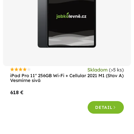
p
r
o
d
u
k
t
o
Skladom
(>5 ks)
Priemerné
v
iPad Pro 11" 256GB Wi-Fi + Cellular 2021 M1 (Stav A)
hodnotenie
Vesmírne sivá
produktu
618 €
je
4,4
DETAIL
z
5
hviezdičiek.
O