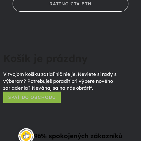
RATING CTA BTN
Košík je prázdny
V tvojom košíku zatiaľ nič nie je. Neviete si rady s
výberom? Potrebuješ poradiť pri výbere nového
zariadenia? Neváhaj sa na nás obrátiť.
SPÄŤ DO OBCHODU
96% spokojených zákazníků