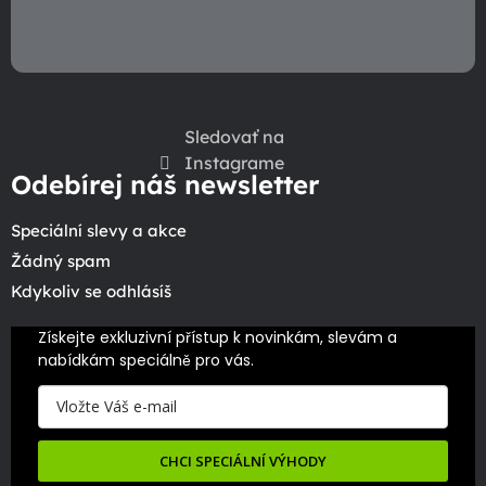
s
u
Sledovať na
Instagrame
Odebírej náš newsletter
Speciální slevy a akce
Žádný spam
Kdykoliv se odhlásíš
Získejte exkluzivní přístup k novinkám, slevám a 
nabídkám speciálně pro vás.
CHCI SPECIÁLNÍ VÝHODY