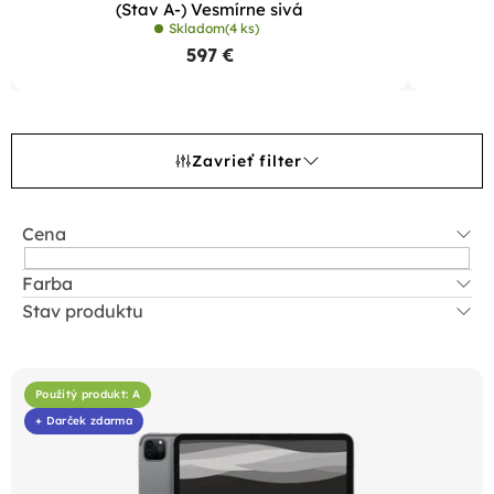
(Stav A-) Vesmírne sivá
Skladom
(4 ks)
597 €
Zavrieť filter
Cena
Farba
Stav produktu
V
ý
Použitý produkt: A
p
+ Darček zdarma
i
s