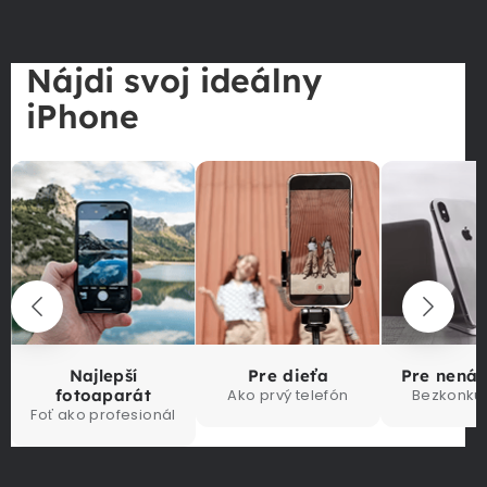
Nájdi svoj ideálny
iPhone
Najlepší
Pre dieťa
Pre nená
fotoaparát
Ako prvý telefón
Bezkonku
Foť ako profesionál