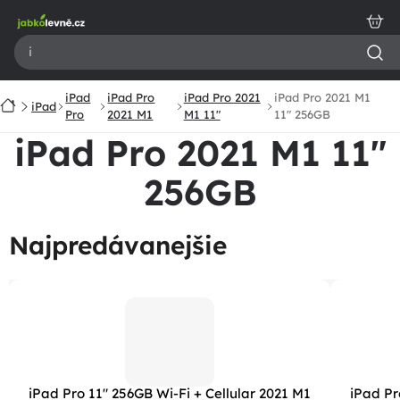
Prejsť
na
obsah
iPad
iPad Pro
iPad Pro 2021
iPad Pro 2021 M1
Domov
iPad
Pro
2021 M1
M1 11"
11" 256GB
iPad Pro 2021 M1 11"
256GB
Najpredávanejšie
iPad Pro 11" 256GB Wi-Fi + Cellular 2021 M1
iPad Pr