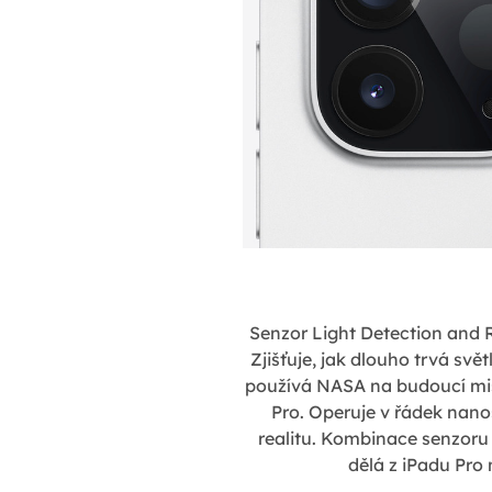
Senzor Light Detection and R
Zjišťuje, jak dlouho trvá svě
používá NASA na budoucí misi
Pro. Operuje v řádek nano
realitu. Kombinace senzor
dělá z iPadu Pro n