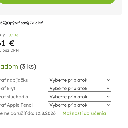
ač
Opýtať sa
Zdieľať
5 €
–61 %
61 €
€
bez DPH
notková
ladom
(3 ks)
a:
rať nabíjačku
ať kryt
rať slúchadlá
ať Apple Pencil
eme doručiť do:
12.8.2026
Možnosti doručenia