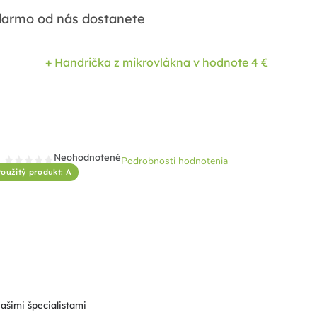
armo od nás dostanete
+ Handrička z mikrovlákna
v hodnote 4 €
Neohodnotené
Podrobnosti hodnotenia
Priemerné
oužitý produkt: A
hodnotenie
produktu
je
0,0
z
5
hviezdičiek.
našimi špecialistami