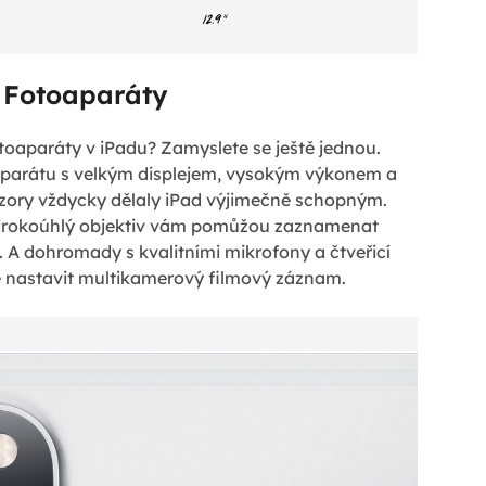
Fotoaparáty
 fotoaparáty v iPadu? Zamyslete se ještě jednou.
parátu s velkým displejem, vysokým výkonem a
zory vždycky dělaly iPad výjimečně schopným.
širokoúhlý objektiv vám pomůžou zaznamenat
. A dohromady s kvalitními mikrofony a čtveřicí
 nastavit multikamerový filmový záznam.