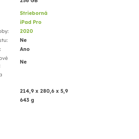
256 GB
Strieborná
iPad Pro
oby
:
2020
stu
:
Ne
:
Ano
ové
Ne
:
a
214,9 x 280,6 x 5,9
643 g