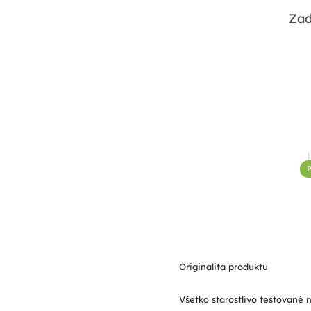
Zad
P
Originalita produktu
Všetko starostlivo testované 