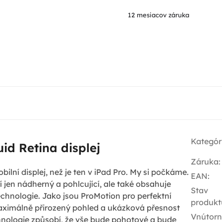
12 mesiacov záruka
Kategór
uid Retina displej
Záruka
:
bilní displej, než je ten v iPad Pro. My si počkáme.
EAN
:
í jen nádherný a pohlcující, ale také obsahuje
Stav
echnologie. Jako jsou ProMotion pro perfektní
produkt
maximálně přirozený pohled a ukázková přesnost
Vnútor
hnologie způsobí, že vše bude pohotové a bude