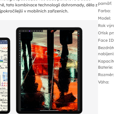
pamäť
:
ě, tato kombinace technologií dohromady, děla z
Farba
:
jpokročilejší v mobilních zařízeních.
Model
:
Rok výr
Otisk pr
Face ID
Bezdrát
nabíjení
Kapacit
Baterie
:
Rozměr
:
Váha
: