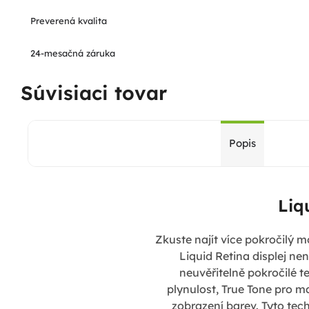
Preverená kvalita
24-mesačná záruka
Súvisiaci tovar
Popis
Liq
Zkuste najít více pokročilý mo
Liquid Retina displej nen
neuvěřitelně pokročilé t
plynulost, True Tone pro 
zobrazení barev. Tyto tec