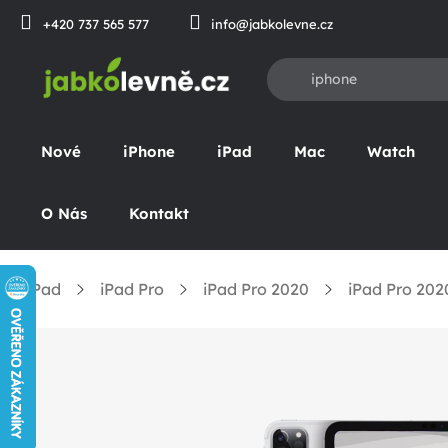
Prejsť
+420 737 565 577
info@jabkolevne.cz
na
obsah
Nové
iPhone
iPad
Mac
Watch
O Nás
Kontakt
iPad
iPad Pro
iPad Pro 2020
iPad Pro 202
omov