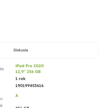
Diskusia
iPad Pro 2020
ia
:
12,9" 256 GB
1 rok
190199453616
A
u
:
ná